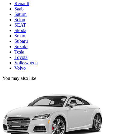
Renault
Saab
Saturn
Scion
SEAT
Skoda
Smart
Subaru
Suzuki
Tesla
Toyota
Volkswagen
Volvo
You may also like