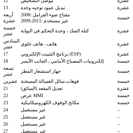
12
عشرة
موصل التشخيص
13
عشرة
تبديل عمود توجيه وحدة
2008: مفتاح ضوء الفرامل
أربعة
خمسة
2009-2011: غير مستخدم
عشرة
خمسة
عشرة
كتلة الصك ، وحدة التحكم في البوابة
عشر
السادس
عشرة
هاتف ، هاتف خلوي
عشر
17
عشرة
برنامج التثبيت الإلكتروني (ESP)
18
خمسة
إلكترونيات المصباح الأمامي ، الجانب الأيسر
تسعة
خمسة
جهاز استشعار المطر
عشر
خمسة
فوهات سائل الغسالة المسخنة
عشرين
21
عشرة
تعديل المقعد (السائق)
22
خمسة
عرض MMI
23
خمسة
مكابح الوقوف الكهروميكانيكية
24
–
غير مستعمل
25
–
غير مستعمل
26
–
غير مستعمل
27
–
غير مستعمل