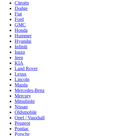
Citroën
Dodge
Fiat
Ford
GMC
Honda
Hummer
Hyundai
Infiniti
Isuzu
Jeep
KIA
Land Rover
Lexus
Lincoln
Mazda
Mercedes-Benz
Mercury
Mitsubishi
Nissan
Oldsmobile
Opel / Vauxhall
Peugeot
Pontiac
Porsche