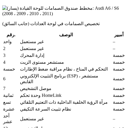
تخصيص الصمامات في لوحة العدادات (جانب السائق)
أمبير
الوصف
رقم.
–
غير مستعمل
واحد
2
–
غير مستعمل
3
خمسة
إدارة المحرك
4
خمسة
مستشعر مستوى الزيت
خمسة
التحكم في المناخ ، نظام مراقبة ضغط الإطارات
خمسة
برنامج التثبيت الإلكتروني (ESP) ، مستشعر
6
خمسة
القابض
7
خمسة
موصل التشخيص
خمسة
وحدة تحكم HomeLink
ثمانية
خمسة
مرآة الرؤية الخلفية الداخلية ذات التعتيم التلقائي
تسع
خمسة
نظام تثبيت السرعة التكيفي
عشرة
أحد
–
غير مستعمل
عشر