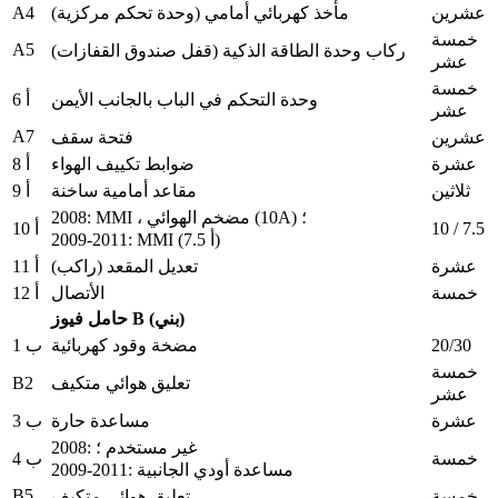
A4
عشرين
مأخذ كهربائي أمامي (وحدة تحكم مركزية)
خمسة
A5
ركاب وحدة الطاقة الذكية (قفل صندوق القفازات)
عشر
خمسة
وحدة التحكم في الباب بالجانب الأيمن
أ 6
عشر
A7
عشرين
فتحة سقف
عشرة
ضوابط تكييف الهواء
أ 8
ثلاثين
مقاعد أمامية ساخنة
أ 9
2008: MMI ، مضخم الهوائي (10A) ؛
10 / 7.5
أ 10
2009-2011: MMI (7.5 أ)
عشرة
تعديل المقعد (راكب)
أ 11
خمسة
الأتصال
أ 12
حامل فيوز B (بني)
20/30
مضخة وقود كهربائية
ب 1
خمسة
B2
تعليق هوائي متكيف
عشر
عشرة
مساعدة حارة
ب 3
2008: غير مستخدم ؛
خمسة
ب 4
2009-2011: مساعدة أودي الجانبية
B5
خمسة
تعليق هوائي متكيف