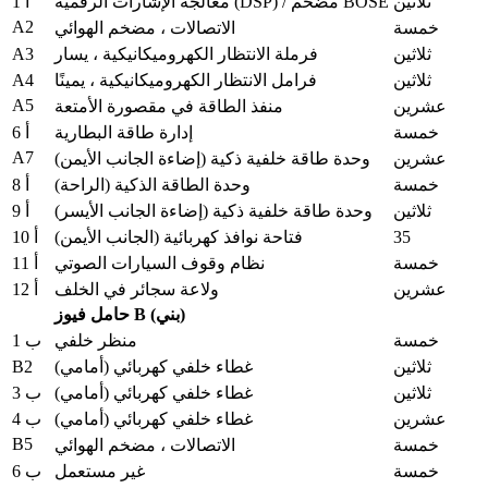
ثلاثين
معالجة الإشارات الرقمية (DSP) / مضخم BOSE
أ 1
A2
خمسة
الاتصالات ، مضخم الهوائي
A3
ثلاثين
فرملة الانتظار الكهروميكانيكية ، يسار
A4
ثلاثين
فرامل الانتظار الكهروميكانيكية ، يمينًا
A5
عشرين
منفذ الطاقة في مقصورة الأمتعة
خمسة
إدارة طاقة البطارية
أ 6
A7
عشرين
وحدة طاقة خلفية ذكية (إضاءة الجانب الأيمن)
خمسة
وحدة الطاقة الذكية (الراحة)
أ 8
ثلاثين
وحدة طاقة خلفية ذكية (إضاءة الجانب الأيسر)
أ 9
35
فتاحة نوافذ كهربائية (الجانب الأيمن)
أ 10
خمسة
نظام وقوف السيارات الصوتي
أ 11
عشرين
ولاعة سجائر في الخلف
أ 12
حامل فيوز B (بني)
خمسة
منظر خلفي
ب 1
B2
ثلاثين
غطاء خلفي كهربائي (أمامي)
ثلاثين
غطاء خلفي كهربائي (أمامي)
ب 3
عشرين
غطاء خلفي كهربائي (أمامي)
ب 4
B5
خمسة
الاتصالات ، مضخم الهوائي
خمسة
غير مستعمل
ب 6