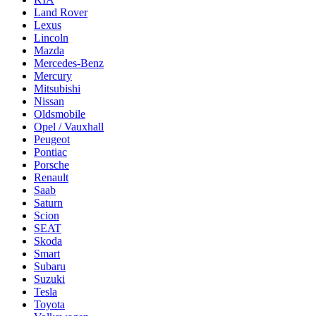
Land Rover
Lexus
Lincoln
Mazda
Mercedes-Benz
Mercury
Mitsubishi
Nissan
Oldsmobile
Opel / Vauxhall
Peugeot
Pontiac
Porsche
Renault
Saab
Saturn
Scion
SEAT
Skoda
Smart
Subaru
Suzuki
Tesla
Toyota