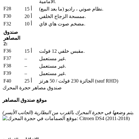
الأمامية.
F28
نظام صوتي ، راديو (ما بعد البيع).
15 أ
F30
ممسحة الزجاج الخلفي.
20 أ
F32
مضخم صوت هاي فاي.
10 أ
صندوق
المصاهر
2:
F36
مقبس خلفي 12 فولت.
15 أ
F37
–
غير مستعمل.
F38
–
غير مستعمل.
F39
–
غير مستعمل.
F40
الجائزة 230 فولت / 50 هرتز (sauf RHD)
25 أ
صندوق مصاهر حجرة المحرك
موقع صندوق المصاهر
يتم وضعها في حجرة المحرك بالقرب من البطارية (الجانب الأيسر).