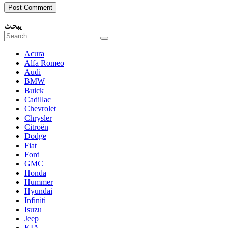
يبحث
Search
for:
Acura
Alfa Romeo
Audi
BMW
Buick
Cadillac
Chevrolet
Chrysler
Citroën
Dodge
Fiat
Ford
GMC
Honda
Hummer
Hyundai
Infiniti
Isuzu
Jeep
KIA