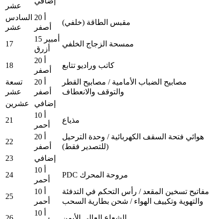
إضافي
عشر
20 أ
السادس
مقبس الطاقة (خلفي)
أصفر
عشر
15 أمبير
17
ممسحة الزجاج الخلفي
أزرق
20 أ
18
كاتب وراديو تتابع
أصفر
مصابيح الضباب الأمامية / مصابيح القطر
20 أ
تسعة
والتوقف والانعطاف
أصفر
عشر
إضافي
عشرين
10 أ
21
مذياع
أحمر
هوائي فتحة السقف الكهربائية / وحدة الترحيل
20 أ
22
(للتصدير فقط)
أصفر
23
إضافي
10 أ
24
PDC مروحة المحرك
أحمر
مفاتيح تسخين المقعد / رأس التحكم في التدفئة
10 أ
25
والتهوية وتكييف الهواء / شحن بطارية السحب
أحمر
10 أ
26
الشعاع العالي الأيمن