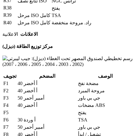
R37
NGC ترانس
تتابع نصف ISO
R38
يفتح
R39
TSA
مرحل ISO كامل
R40
راد.
مروحة منخفضة
مرحل ISO كامل
الاعلانات
الاعلانية
مركز توزيع الطاقة (ديزل)
الوصف
المضخم
تجويف
F1
مضخة نفخ
40 أ أخضر
F2
مروحة المبرد
40 أ أخضر
F3
جي بي باور
50 أمبير أحمر
F4
مضخات ABS
40 أ أخضر
F5
يفتح
F6
TSA
30 أ وردة
F7
جي بي باور
50 أمبير أحمر
F8
تشغيل / ابدأ
40 أ أخضر