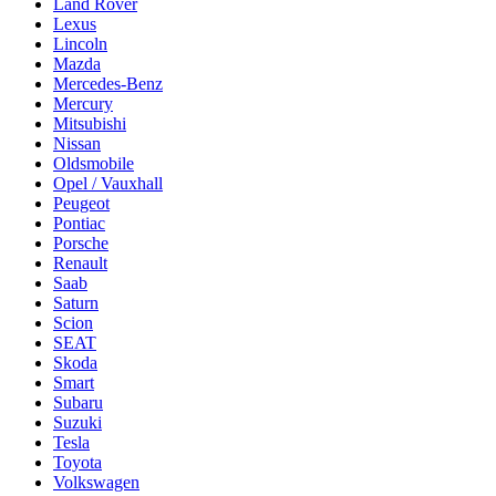
Land Rover
Lexus
Lincoln
Mazda
Mercedes-Benz
Mercury
Mitsubishi
Nissan
Oldsmobile
Opel / Vauxhall
Peugeot
Pontiac
Porsche
Renault
Saab
Saturn
Scion
SEAT
Skoda
Smart
Subaru
Suzuki
Tesla
Toyota
Volkswagen