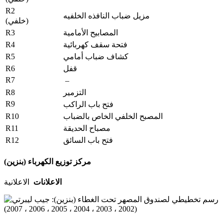
R2
مزيل ضباب النافذه الخلفيه
(خلفي)
R3
المصابيح الأمامية
R4
فتحة سقف كهربائية
R5
كشاف ضباب أمامي
R6
قفل
R7
–
R8
التزمير
R9
فتح باب الراكب
R10
المصبح الخلفي الخاص بالضباب
R11
مصباح الحديقة
R12
فتح باب السائق
مركز توزيع الكهرباء (بنزين)
الاعلانات
الاعلانية