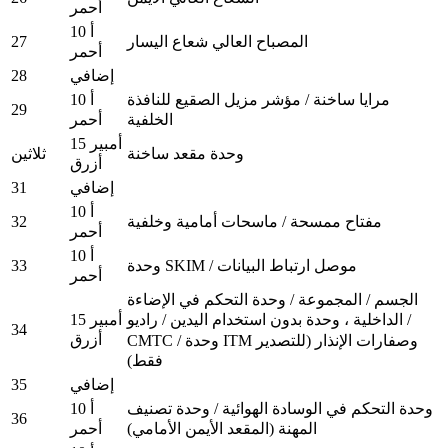
أحمر
10 أ
27
المصباح العالي شعاع اليسار
أحمر
28
إضافي
مرايا ساخنة / مؤشر مزيل الصقيع للنافذة
10 أ
29
الخلفية
أحمر
15 أمبير
وحدة مقعد ساخنة
ثلاثين
أزرق
31
إضافي
10 أ
32
مفتاح ممسحة / ماسحات أمامية وخلفية
أحمر
10 أ
33
وحدة SKIM / موصل ارتباط البيانات
أحمر
الجسم / المجموعة / وحدة التحكم في الإضاءة
15 أمبير
الداخلية ، وحدة بدون استخدام اليدين / راديو /
34
أزرق
CMTC / وحدة ITM وصفارات الإنذار (للتصدير
فقط)
35
إضافي
وحدة التحكم في الوسادة الهوائية / وحدة تصنيف
10 أ
36
المهنة (المقعد الأيمن الأمامي)
أحمر