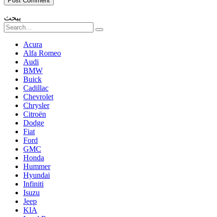
يبحث
Search
for:
Acura
Alfa Romeo
Audi
BMW
Buick
Cadillac
Chevrolet
Chrysler
Citroën
Dodge
Fiat
Ford
GMC
Honda
Hummer
Hyundai
Infiniti
Isuzu
Jeep
KIA