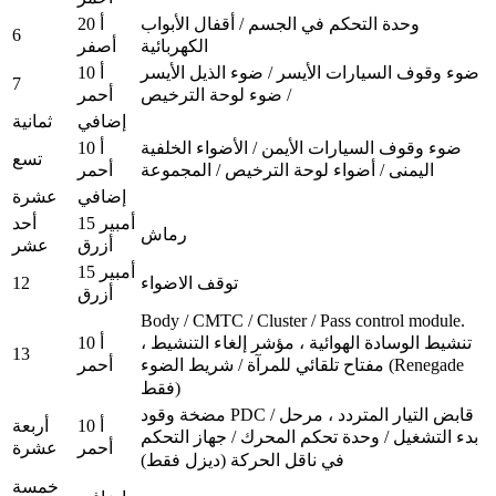
وحدة التحكم في الجسم / أقفال الأبواب
20 أ
6
الكهربائية
أصفر
ضوء وقوف السيارات الأيسر / ضوء الذيل الأيسر
10 أ
7
/ ضوء لوحة الترخيص
أحمر
إضافي
ثمانية
ضوء وقوف السيارات الأيمن / الأضواء الخلفية
10 أ
تسع
اليمنى / أضواء لوحة الترخيص / المجموعة
أحمر
إضافي
عشرة
15 أمبير
أحد
رماش
أزرق
عشر
15 أمبير
12
توقف الاضواء
أزرق
Body / CMTC / Cluster / Pass control module.
تنشيط الوسادة الهوائية ، مؤشر إلغاء التنشيط ،
10 أ
13
مفتاح تلقائي للمرآة / شريط الضوء (Renegade
أحمر
فقط)
مضخة وقود PDC / قابض التيار المتردد ، مرحل
10 أ
أربعة
بدء التشغيل / وحدة تحكم المحرك / جهاز التحكم
أحمر
عشرة
في ناقل الحركة (ديزل فقط)
خمسة