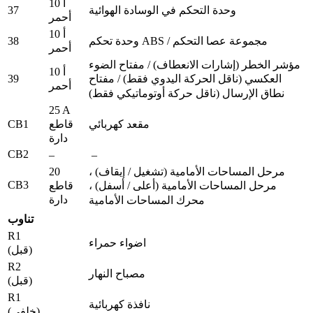
10 أ
37
وحدة التحكم في الوسادة الهوائية
أحمر
10 أ
38
وحدة تحكم ABS / مجموعة عصا التحكم
أحمر
مؤشر الخطر (إشارات الانعطاف) / مفتاح الضوء
10 أ
39
العكسي (ناقل الحركة اليدوي فقط) / مفتاح
أحمر
نطاق الإرسال (ناقل حركة أوتوماتيكي فقط)
25 A
CB1
قاطع
مقعد كهربائي
دارة
CB2
–
–
20
مرحل المساحات الأمامية (تشغيل / إيقاف) ،
CB3
قاطع
مرحل المساحات الأمامية (أعلى / أسفل) ،
دارة
محرك المساحات الأمامية
تناوب
R1
اضواء حمراء
(قبل)
R2
مصباح النهار
(قبل)
R1
نافذة كهربائية
(خلفي)