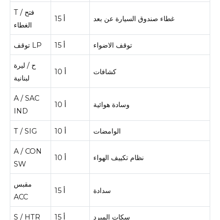
T / فتح
غطاء صندوق السيارة عن بعد
15 أ
الغطاء
توقف الاضواء
15 أ
توقف LP
ح / ليرة
كشافات
10 أ
لبنانية
A / SAC
وسادة هوائية
10 أ
IND
الوامضات
10 أ
T / SIG
A / CON
نظام تكييف الهواء
10 أ
SW
مقبس
سدادة
15 أ
ACC
سكات المبرد
15 أ
S / HTR