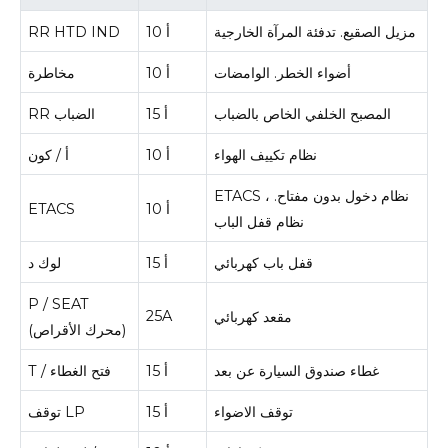
مزيل الصقيع.
تدفئة المرآة الخارجية
10 أ
RR HTD IND
أضواء الخطر.
الوامضات
10 أ
مخاطرة
المصبح الخلفي الخاص بالضباب
15 أ
RR الضباب
نظام تكييف الهواء
10 أ
أ / كون
ETACS ، نظام دخول بدون مفتاح.
10 أ
ETACS
نظام قفل الباب
قفل باب كهربائي
15 أ
لوك د
P / SEAT
25A
مقعد كهربائي
(محرك الأقراص)
غطاء صندوق السيارة عن بعد
15 أ
T / فتح الغطاء
توقف الاضواء
15 أ
توقف LP