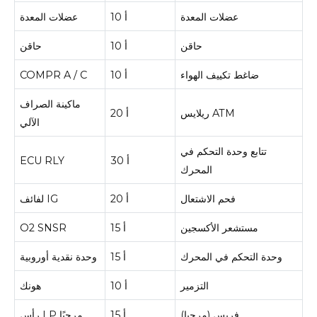
عضلات المعدة
10 أ
عضلات المعدة
حاقن
10 أ
حاقن
ضاغط تكييف الهواء
10 أ
COMPR A / C
ماكينة الصراف
ريلايس ATM
20 أ
الآلي
تتابع وحدة التحكم في
30 أ
ECU RLY
المحرك
فحم الاشتعال
20 أ
لفائف IG
مستشعر الأكسجين
15 أ
O2 SNSR
وحدة التحكم في المحرك
15 أ
وحدة نقدية أوروبية
التزمير
10 أ
هونك
فريس (مرحبا)
15 أ
رأس LP مرحبًا