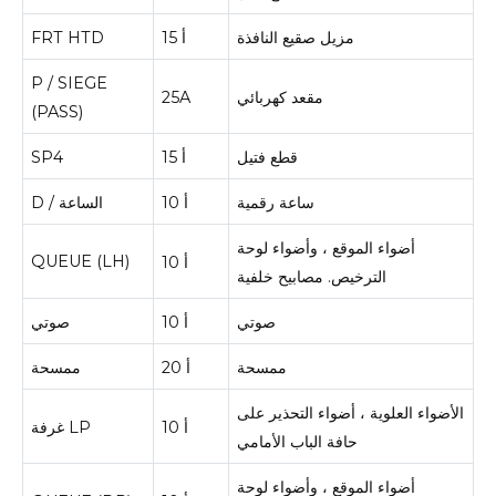
مزيل صقيع النافذة
15 أ
FRT HTD
P / SIEGE
مقعد كهربائي
25A
(PASS)
قطع فتيل
15 أ
SP4
ساعة رقمية
10 أ
D / الساعة
أضواء الموقع ، وأضواء لوحة
QUEUE (LH)
10 أ
الترخيص.
مصابيح خلفية
صوتي
10 أ
صوتي
ممسحة
20 أ
ممسحة
الأضواء العلوية ، أضواء التحذير على
10 أ
غرفة LP
حافة الباب الأمامي
أضواء الموقع ، وأضواء لوحة