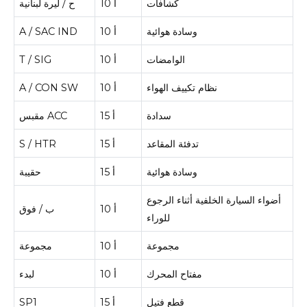
كشافات
10 أ
ح / ليرة لبنانية
وسادة هوائية
10 أ
A / SAC IND
الوامضات
10 أ
T / SIG
نظام تكييف الهواء
10 أ
A / CON SW
سدادة
15 أ
مقبس ACC
تدفئة المقاعد
15 أ
S / HTR
وسادة هوائية
15 أ
حقيبة
أضواء السيارة الخلفية أثناء الرجوع
10 أ
ب / فوق
للوراء
مجموعة
10 أ
مجموعة
مفتاح المحرك
10 أ
لبدء
قطع فتيل
15 أ
SP1