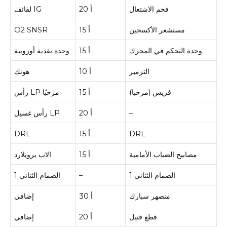
فحم الاشتعال
20 أ
لفائف IG
مستشعر الأكسجين
15 أ
O2 SNSR
وحدة التحكم في المحرك
15 أ
وحدة نقدية أوروبية
التزمير
10 أ
هونك
فريس (مرحبا)
15 أ
رأس LP مرحبًا
–
20 أ
رأس غسيل LP
DRL
15 أ
DRL
مصابيح الضباب الأمامية
15 أ
الاب برويلارد
الصمام الثنائي 1
–
الصمام الثنائي 1
منصهر سبارك
30 أ
إضافي
قطع فتيل
20 أ
إضافي