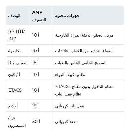
AMP
حجرات محمية
الوصف
التصنيف
RR HTD
مزيل الصقيع.
تدفئة المرآة الخارجية
10 أ
IND
أضواء التحذير من الخطر ، فلاشات
10 أ
مخاطرة
المصبح الخلفي الخاص بالضباب
15 أ
RR الضباب
نظام تكييف الهواء
10 أ
أ / كون
نظام الدخول بدون مفتاح.
ETACS.
10 أ
ETACS
نظام قفل الباب
قفل باب كهربائي
15 أ
لوك د
ف /
مقعد كهربائي
30 أ
المنتصرون