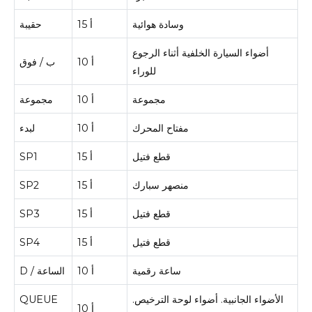
وسادة هوائية
15 أ
حقيبة
أضواء السيارة الخلفية أثناء الرجوع
10 أ
ب / فوق
للوراء
مجموعة
10 أ
مجموعة
مفتاح المحرك
10 أ
لبدء
قطع فتيل
15 أ
SP1
منصهر سبارك
15 أ
SP2
قطع فتيل
15 أ
SP3
قطع فتيل
15 أ
SP4
ساعة رقمية
10 أ
D / الساعة
الأضواء الجانبية.
أضواء لوحة الترخيص.
QUEUE
10 أ