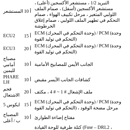
التبريد 1/2 ، مستشعر الأكسجين (أعلى) ،
مستشعر الأكسجين (أسفل) ، صمام الملف
10 أ
المستشعر
اللولبي المتغير ، مرحل تكييف الهواء ، صمام
التحكم في تطهير الملف اللولبي ، صمام إغلاق
الخرطوشة
ECM (وحدة التحكم في المحرك) / PCM (وحدة
ECU2
15 أ
التحكم في توليد القوة)
ECM (وحدة التحكم في المحرك) / PCM (وحدة
ECU3
20 أ
التحكم في توليد القوة)
مصباح
الجانب الأيمن للمصابيح الأمامية
10 أ
أمامي
لليمين
PHARE
كشافات الجانب الأيسر مقبض
10 أ
LH
فحم
ملف الإشعال # 1 ~ # 4 ، مكثف
20 أ
الاشتعال
ECM (وحدة التحكم في المحرك) / PCM (وحدة
15 أ
5 ايكوس
التحكم في توليد القوة) ، مرحل مضخة الوقود
المصباح
مفتاح إضاءة الطوارئ
10 أ
ب / أعلى
كتلة طرفية للوحة القيادة (Fuse – DRL2 ،