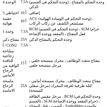
7.5A
الوحدة 4
(وحدة التحكم في الجسم) ، وحدة التحكم بالمفتاح
الذكي
إضافي
10 أ
احتياطي 5
ACU (وحدة التحكم في الوسادة الهوائية) ،
حقيبة
10 أ
مستشعر الكشف عن ركاب الركاب
هوائية
BCM (وحدة التحكم في الجسم) ، SLM (حزام
7.5A
وحدة 1
المقعد ووحدة الإضاءة) ، قفل المفتاح
25A
وحدة التحكم بالمفتاح الذكي
مفتاح ذكي
7.5A
–
أ / CON2
مسّاحة
زجاجية
مفتاح متعدد الوظائف ، محرك ممسحة خلفي ،
للنافذة
15 أ
مرحل ممسحة خلفي
الواقية من
الزجاج
الأمامي
مفتاح متعدد الوظائف ، محرك ممسحة أمامي ،
ماسحة
25A
كتلة طرفية لغرفة المحرك (مرحل سفلي
الزجاج
للمسحة)
الامامية
مرحل مقبس الطاقة ، BCM (وحدة التحكم في
الجسم) ، SLM (حزام المقعد ووحدة الإضاءة) ،
الصوت ، قفل المفتاح ، AudioMdeo والوحدة