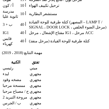
ترحيل تكييف الهواء
10 أ
أ / كون
مدرسة
مستشعر البطارية
10 أ
ثانوية عليا
كتلة طرفية للوحة القيادة (المصهر – LAMP T /
40 أ
ب + 3
SIGNAL ، DOOR LOCK ، مرحل الضوء الخلفي)
IG1
مفتاح الإشعال ، مرحل IG1 ، مرحل ACC
40 أ
قابس
كتلة طرفية للوحة القيادة (مرحل منفذ)
40 أ
كهرباء
مهمة التتابع (2018 ، 2019)
تفتق
الكنية
ميني
رئيسي
مجهري
لبدء
مجهري
مضخه وقود
مجهري
ممسحة مرحبا
مجهري
ح / مصباح مرحبا
مجهري
مروحة التبريد 2
مجهري
ب / الجرس