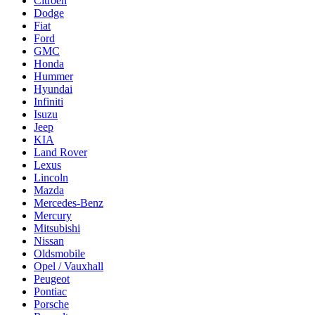
Citroën
Dodge
Fiat
Ford
GMC
Honda
Hummer
Hyundai
Infiniti
Isuzu
Jeep
KIA
Land Rover
Lexus
Lincoln
Mazda
Mercedes-Benz
Mercury
Mitsubishi
Nissan
Oldsmobile
Opel / Vauxhall
Peugeot
Pontiac
Porsche