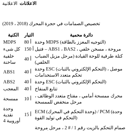
الاعلانات
الاعلانية
تخصيص الصمامات في حجرة المحرك (2018 ، 2019)
دائرة محمية
التيار
الكنية
MDPS
وحدة MDPS (التوجيه المعزز بالطاقة)
80 أ
فتيل – ABS1 ، BAS2 ، مروحة ، مسخن خلفي
150 أ
كل شىء
كتلة طرفية للوحة القيادة (مرحل مزيل الضباب
خلفية
40 أ
الخلفي)
ساخنة
وحدة ESC (التحكم الإلكتروني بالثبات) ، موصل
ABS1
40 أ
تحكم متعدد الاستخدامات
ABS2
وحدة ESC (التحكم الإلكتروني بالثبات)
40 أ
تتابع المنفاخ
40 أ
المعجب
محرك ممسحة أمامي ، مفتاح متعدد الوظائف ،
10 أ
ممسحة
مرحل منخفض للممسحة
وحدة
ECM (وحدة التحكم في المحرك) / PCM (وحدة
15 أ
نقدية
التحكم في توليد القوة)
أوروبية 4
صمام التحكم بالزيت رقم 1 / # 2 ، مرحل مروحة