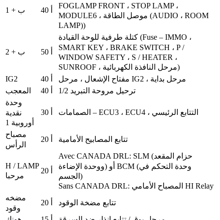
FOGLAMP FRONT ، STOP LAMP ،
40 أ
ب + 1
MODULE6 ، موصل الطاقة (AUDIO ، ROOM
LAMP))
كتلة طرفية للوحة القيادة (Fuse – IMMO ،
SMART KEY ، BRAKE SWITCH ، P /
50 أ
ب + 2
WINDOW SAFETY ، S / HEATER ،
SUNROOF ، مرحل النافذة الكهربائية)
IG2
مفتاح الإشعال ، مرحل IG2 ، مرحل بداية
40 أ
ترحيل مروحة التبريد 1/2
40 أ
المعجب
وحدة
الصمامات – ECU3 ، ECU4 ، التتابع الرئيسي
30 أ
نقدية
أوروبية 1
مصباح
تتابع المصابيح الأمامية
20 أ
الرأس
Avec CANADA DRL: SLM (حزام المقعد
H / LAMP
ووحدة الإضاءة) أو BCM (وحدة التحكم في
20 أ
مرحبا
الجسم)
Sans CANADA DRL: المصباح الأمامي HI Relay
مضخه
تتابع مضخة الوقود
20 أ
وقود
مرحل بوق / تتابع إنذار ضد السرقة
15 أ
هونك