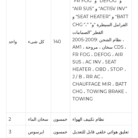
“FR FOG” و “DEFOG” و
“AIR SUS” و “AC115V INV”
و “SEAT HEATER” و “BATT
CHG “،” الفرامل السيطرة “و”
القطر “الصمامات
2005-2009: نظام الشحن ،
140
كل شىء
واحد
AM1 ، سخان ، مروحة CDS ،
FR FOG ، DEFOG ، AIR
SUS ، AC INV ، SEAT
HEATER ، OBD ، STOP ،
J / B ، RR AC ،
CHAUFFAGE MIR ، BATT
CHG ، TOWING BRAKE ،
TOWING
نظام تكييف الهواء
خمسون
سخان الماء
2
تعليق هوائي خلفي قابل للتعديل
خمسون
ايرسوس
3