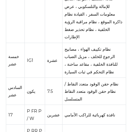
للإمالة والتلسكوبي ، عرض
معلومات السفر ، القيادة نظام
ذاكرة الموقع ، نظام مراقبة الرؤية
الخلفية ، نظام تحذير ضغط
الإطارات
نظام تكييف الهواء ، مصابيح
خمسة
الرجوع للخلف ، مزيل الضباب
عشرة
IG1
عشر
للنافذة الخلفية ، مقاعد ساخنة ،
نظام التحكم في ثبات السيارة
نظام حقن الوقود متعدد النقاط /
السادس
7.5
يكون
نظام حقن الوقود متعدد النقاط
عشر
المتسلسل
P FR P
نافذة كهربائية للراكب الأمامي
عشرين
17
/ W
P RR P