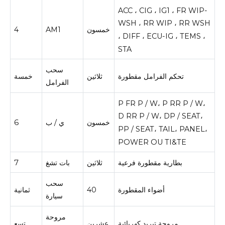
ACC ، CIG ، IG1 ، FR WIP-
WSH ، RR WIP ، RR WSH
خمسون
AM1
4
، DIFF ، ECU-IG ، TEMS ،
STA
سحب
تحكم الفرامل مقطورة
ثلاثين
خمسة
الفرامل
P FR P / W، P RR P / W،
D RR P / W، DP / SEAT،
خمسون
ي / ب
6
PP / SEAT، TAIL، PANEL،
POWER OU TI&TE
بطارية مقطورة فرعية
ثلاثين
بات تشغ
7
سحب
أضواء المقطورة
40
ثمانية
سيارة
مروحة
مروحة تبريد كهربائية
عشرين
تسع