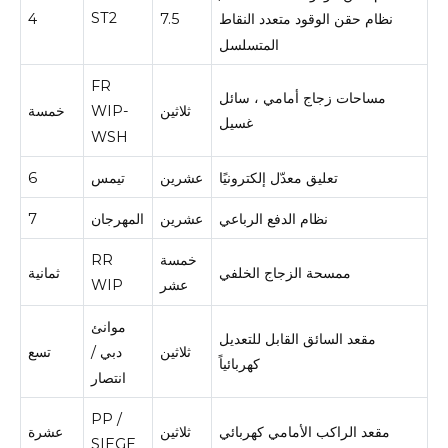
ST2
4
7.5
نظام حقن الوقود متعدد النقاط
المتسلسل
FR
مساحات زجاج أمامي ، سائل
ثلاثين
خمسة
WIP-
غسيل
WSH
تعليق معدّل إلكترونيًا
عشرين
تيمس
6
نظام الدفع الرباعي
عشرين
المهرجان
7
خمسة
RR
ممسحة الزجاج الخلفي
ثمانية
عشر
WIP
موانئ
مقعد السائق القابل للتعديل
ثلاثين
تسع
دبي /
كهربائياً
انتصار
PP /
مقعد الراكب الأمامي كهربائي
ثلاثين
عشرة
SIEGE