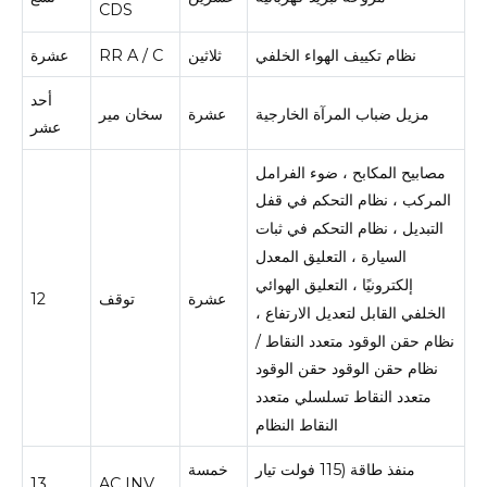
CDS
نظام تكييف الهواء الخلفي
ثلاثين
RR A / C
عشرة
أحد
مزيل ضباب المرآة الخارجية
عشرة
سخان مير
عشر
مصابيح المكابح ، ضوء الفرامل
المركب ، نظام التحكم في قفل
التبديل ، نظام التحكم في ثبات
السيارة ، التعليق المعدل
إلكترونيًا ، التعليق الهوائي
عشرة
توقف
12
الخلفي القابل لتعديل الارتفاع ،
نظام حقن الوقود متعدد النقاط /
نظام حقن الوقود حقن الوقود
متعدد النقاط تسلسلي متعدد
النقاط النظام
منفذ طاقة (115 فولت تيار
خمسة
13
AC INV