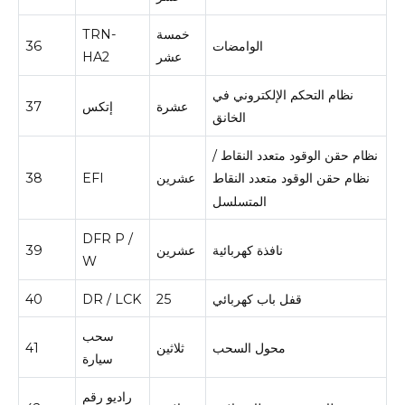
خمسة
TRN-
الوامضات
36
عشر
HA2
نظام التحكم الإلكتروني في
عشرة
إتكس
37
الخانق
نظام حقن الوقود متعدد النقاط /
عشرين
EFI
38
نظام حقن الوقود متعدد النقاط
المتسلسل
DFR P /
نافذة كهربائية
عشرين
39
W
قفل باب كهربائي
25
DR / LCK
40
سحب
محول السحب
ثلاثين
41
سيارة
راديو رقم