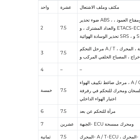
مكثف وملف الاشتعال
عشرة
واحد
ضوء تحذير ABS ، وضوء تحذير الفرامل ، وضوء تحذير الشحن ، وضوء فحص المحرك ، ومفتاح العمود ،
2
7.5
والعداد المشترك ، و ETACS-ECU ، وضوء تحذير انخفاض الوقود ، وضوء تحذير ضغط الزيت ، وضوء
مرحل التحكم A / T ، عداد المجموعة ، المحرك- A / T-ECU ، ETACS-ECU ، مستشعر سرعة عمود
3
7.5
4
–
–
مرحل ضاغط تكييف الهواء ، A / C-ECU ، مرحل منفاخ ، مرحل مزيل ضباب للنافذة الخلفية ، وحدة
7.5
خمسة
السخان ومحرك للتحكم في رفرفة
اختيار الهواء الداخلي
مرآة للتحكم عن بعد
7.5
6
الجبهة- ECU ومحرك ممسحة
عشرين
7
7.5
ثمانية