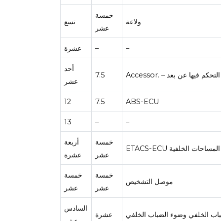
خمسة
ولاعة
تسع
عشر
–
–
عشرة
أحد
يتم التحكم فيها عن بعد
7.5
عشر
12
7.5
ABS-ECU
13
–
–
خمسة
أربعة
ومحرك المساحات الخلفية
عشر
عشرة
خمسة
خمسة
موصل التشخيص
عشر
عشر
السادس
اب الخلفي وضوء الضباب الخلفي
عشرة
عشر