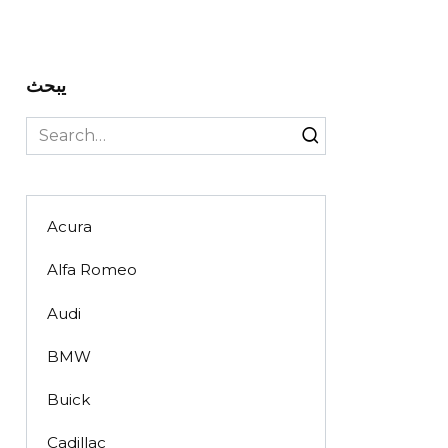
يبحث
Search
for:
Acura
Alfa Romeo
Audi
BMW
Buick
Cadillac