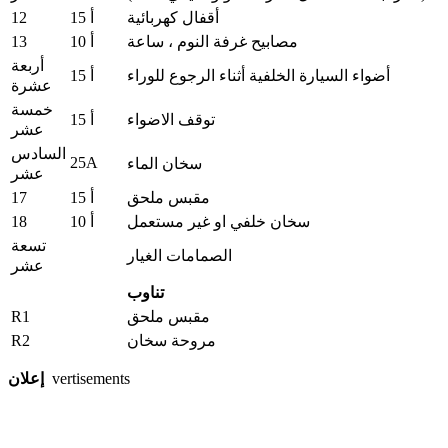
12
أقفال كهربائية
15 أ
13
مصابيح غرفة النوم ، ساعة
10 أ
أربعة
أضواء السيارة الخلفية أثناء الرجوع للوراء
15 أ
عشرة
خمسة
توقف الاضواء
15 أ
عشر
السادس
25A
سخان الماء
عشر
17
مقبس ملحق
15 أ
18
سخان خلفي او غير مستعمل
10 أ
تسعة
الصمامات الغيار
عشر
تناوب
R1
مقبس ملحق
R2
مروحة سخان
إعلان
vertisements