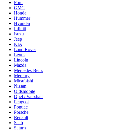
Ford
GMC
Honda
Hummer
Hyundai
Infiniti
Isuzu
Jeep
KIA
Land Rover
Lexus
Lincoln
Mazda
Mercedes-Benz
Mercury
Mitsubishi
Nissan
Oldsmobile
Opel / Vauxhall
Peugeot
Pontiac
Porsche
Renault
Saab
Saturn