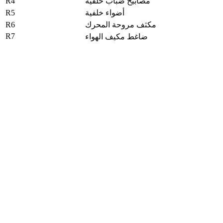
R4
مصابيح ضباب خلفية
R5
أضواء خلفية
R6
مكثف مروحة المحرك
R7
ضاغط مكيف الهواء