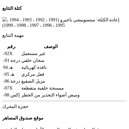
كتلة التتابع
مهمة التتابع
الوصف
رقم.
-92Х
غير مستعمل
سخان خلفي
-93 درجة
نافذة كهربائية
94 هـ
قفل مركزي
-95 هـ
مزيل الصقيع
-96 درجة
-97Х
ممسحة خلفية متقطعة
وميض أضواء التحذير من الخطر
-98 إكس
حجرة المحرك
موقع صندوق المصاهر