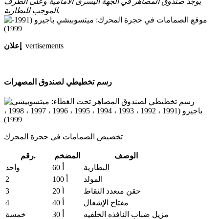
يوجد صندوق المصاهر في الجهة اليسرى الأمامية وعلى الطرف
الموجب للبطارية.
إعلان
vertisements
رسم تخطيطي لصندوق المصهرات
تخصيص الصمامات في حجرة المحرك
الوصف
المضخم
رقم.
البطارية
60 أ
واحد
2
المولد
100 أ
3
حقن متعدد النقاط
20 أ
4
مفتاح الإشعال
40 أ
مزيل ضباب النافذه الخلفيه
30 أ
خمسة