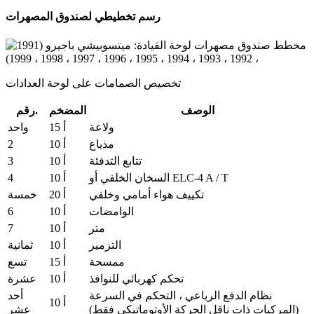
رسم تخطيطي لصندوق المصهرات
تخصيص الصمامات على لوحة العدادات
الوصف
المضخم
رقم.
ولاعة
15 أ
واحد
2
مذياع
10 أ
3
تتابع التدفئة
10 أ
4
السخان الخلفي أو ELC-4 A / T
10 أ
تكييف هواء أمامي وخلفي
20 أ
خمسة
6
الوامضات
10 أ
7
متر
10 أ
التزمير
10 أ
ثمانية
ممسحة
15 أ
تسع
تحكم كهربائي للنوافذ
10 أ
عشرة
نظام الدفع الرباعي ، التحكم في السرعة
أحد
10 أ
(المركبات ذات ناقل الحركة الأوتوماتيكي فقط)
عشر