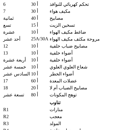
6
تحكم كهربائي للنوافذ
30 أ
7
مكيف هواء
30 أ
مصابيح
40 أ
ثمانية
تسخين الزيت
15 أ
تسع
ضاغط مكيف الهواء
10 أ
عشرة
25A/30A
مروحة مكثف مكيف الهواء
أحد عشر
12
مصابيح ضباب خلفية
10 أ
13
أضواء خلفية
10 أ
أضواء خلفية
10 أ
أربعة عشرة
شعاع العلوي العلوي
10 أ
خمسة عشر
أضواء الخطر
10 أ
السادس عشر
17
عضلات المعدة
60 أ
18
مصابيح الضباب أم لا
20 أ
توهج المكونات
80 أ
تسعة عشر
تناوب
R1
منارات
R2
معجب
R3
المولد