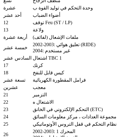
منظف ​​الزجاج
تسع
وحدة التحكم في توليد القوة ب
عشرة
أضواء الضباب
أحد عشر
12
توقف Feu (ST / LP)
13
ولاعة
ملفات الإشعال (لفائف)
أربعة عشرة
2002-2003: تعليق هوائي (RIDE)
خمسة عشر
2004: غير مستخدم
اشتعال TBC 1
السادس عشر
17
كرنك
18
كيس قابل للنفخ
فرامل المقطورة الكهربائية
تسعة عشر
معجب
عشرين
21
التزمير
22
الاشتعال ه
23
التحكم الإلكتروني في الخانق (ETC)
24
مجموعة العدادات ، مركز معلومات السائق
25
نظام التحكم في قفل التروس الأوتوماتيكي
2002-2003: المحرك 1
26