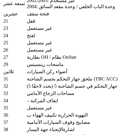
2002-2003: غير مستخدم
تسعة عشر
2004: وحدة الباب الخلفي / وحدة مقعد السائق
فتحة سقف
عشرين
21
قفل
23
غير مستعمل
24
لفتح
25
غير مستعمل
26
غير مستعمل
27
بطارية OH / نظام OnStar
29
ماسحات رينسينس
أضواء ركن السيارات
ثلاثين
31
ملحق جهاز التحكم بجسم الشاحنة (TBC ACC)
32
جهاز التحكم في جسم الشاحنة 5 (يحدد لاحقًا 5)
33
مساحات الزجاج الأمامي
34
– ايقاف المركبة
35
غير مستعمل
36
التهوية الحرارية تكييف الهواء ب
37
مصابيح وقوف السيارات الأمامية
38
اشارةالإنحناء جهة اليسار