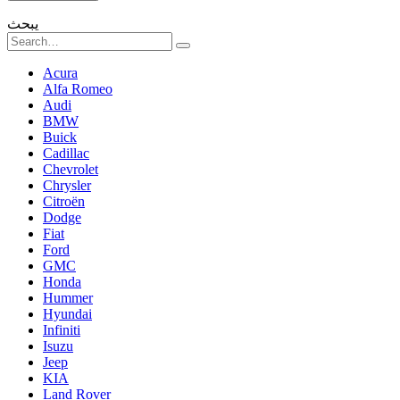
يبحث
Search
for:
Acura
Alfa Romeo
Audi
BMW
Buick
Cadillac
Chevrolet
Chrysler
Citroën
Dodge
Fiat
Ford
GMC
Honda
Hummer
Hyundai
Infiniti
Isuzu
Jeep
KIA
Land Rover