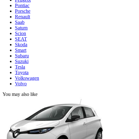
Pontiac
Porsche
Renault
Saab
Saturn
Scion
SEAT
Skoda
Smart
Subaru
Suzuki
Tesla
Toyota
Volkswagen
Volvo
You may also like