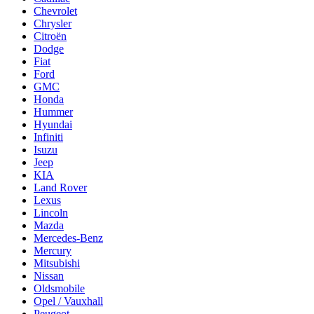
Chevrolet
Chrysler
Citroën
Dodge
Fiat
Ford
GMC
Honda
Hummer
Hyundai
Infiniti
Isuzu
Jeep
KIA
Land Rover
Lexus
Lincoln
Mazda
Mercedes-Benz
Mercury
Mitsubishi
Nissan
Oldsmobile
Opel / Vauxhall
Peugeot