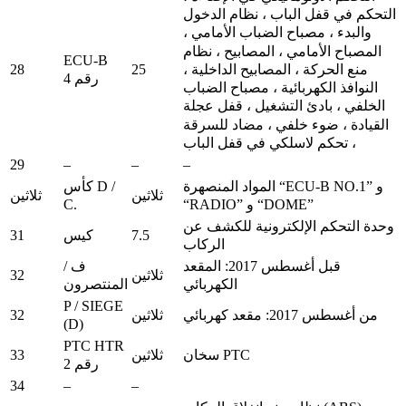
التحكم في قفل الباب ، نظام الدخول
والبدء ، مصباح الضباب الأمامي ،
المصباح الأمامي ، المصابيح ، نظام
ECU-B
28
25
منع الحركة ، المصابيح الداخلية ،
رقم 4
النوافذ الكهربائية ، مصباح الضباب
الخلفي ، بادئ التشغيل ، قفل عجلة
القيادة ، ضوء خلفي ، مضاد للسرقة
، تحكم لاسلكي في قفل الباب
29
–
–
–
المواد المنصهرة “ECU-B NO.1” و
كأس D /
ثلاثين
ثلاثين
C.
“RADIO” و “DOME”
وحدة التحكم الإلكترونية للكشف عن
31
7.5
كيس
الركاب
قبل أغسطس 2017: المقعد
ف /
32
ثلاثين
الكهربائي
المنتصرون
P / SIEGE
32
من أغسطس 2017: مقعد كهربائي
ثلاثين
(D)
PTC HTR
33
سخان PTC
ثلاثين
رقم 2
34
–
–