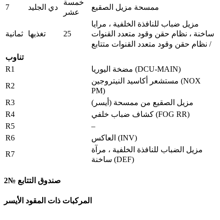
خمسة
7
ممسحة مزيل الصقيع
دي الجليد
عشر
مزيل ضباب للنافذة الخلفية ، مرايا
25
تغذيها
ثمانية
ساخنة ، نظام حقن وقود متعدد القنوات
/ نظام حقن وقود متعدد القنوات متتابع
تناوب
R1
مضخة اليوريا (DCU-MAIN)
مستشعر أكاسيد النيتروجين (NOX
R2
PM)
R3
مزيل الصقيع من ممسحة (أيسر)
R4
كشاف ضباب خلفي (FOG RR)
R5
–
R6
العاكس (INV)
مزيل الضباب للنافذة الخلفية ، مرآة
R7
ساخنة (DEF)
صندوق التتابع №2
المركبات ذات المقود الأيسر