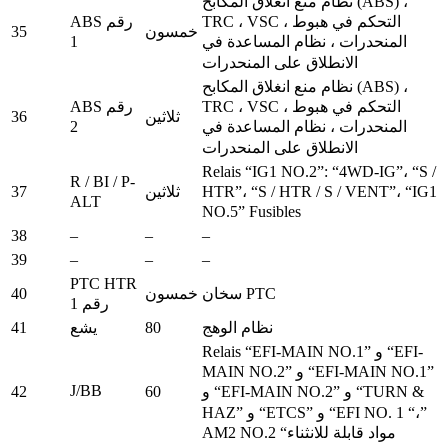
نظام منع انغلاق المكابح (ABS) ،
ABS رقم
TRC ، VSC ، التحكم في هبوط
35
خمسون
1
المنحدرات ، نظام المساعدة في
الانطلاق على المنحدرات
نظام منع انغلاق المكابح (ABS) ،
ABS رقم
TRC ، VSC ، التحكم في هبوط
36
ثلاثين
2
المنحدرات ، نظام المساعدة في
الانطلاق على المنحدرات
Relais “IG1 NO.2”: “4WD-IG”، “S /
R / BI / P-
37
ثلاثين
HTR”، “S / HTR / S / VENT”، “IG1
ALT
NO.5” Fusibles
38
–
–
–
39
–
–
–
PTC HTR
40
سخان PTC
خمسون
رقم 1
41
80
نظام الوهج
يشع
Relais “EFI-MAIN NO.1” و “EFI-
MAIN NO.2” و “EFI-MAIN NO.1”
J/BB
42
60
و “EFI-MAIN NO.2” و “TURN &
HAZ” و “ETCS” و “EFI NO. 1 “،”
AM2 NO.2 “مواد قابلة للانثناء