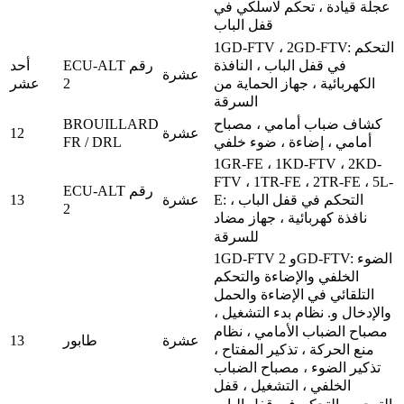
عجلة قيادة ، تحكم لاسلكي في
قفل الباب
1GD-FTV ، 2GD-FTV: التحكم
ECU-ALT رقم
أحد
في قفل الباب ، النافذة
عشرة
2
عشر
الكهربائية ، جهاز الحماية من
السرقة
BROUILLARD
كشاف ضباب أمامي ، مصباح
12
عشرة
FR / DRL
أمامي ، إضاءة ، ضوء خلفي
1GR-FE ، 1KD-FTV ، 2KD-
FTV ، 1TR-FE ، 2TR-FE ، 5L-
ECU-ALT رقم
13
عشرة
E: التحكم في قفل الباب ،
2
نافذة كهربائية ، جهاز مضاد
للسرقة
1GD-FTV و 2GD-FTV: الضوء
الخلفي والإضاءة والتحكم
التلقائي في الإضاءة والحمل
والإدخال و.
نظام بدء التشغيل ،
مصباح الضباب الأمامي ، نظام
13
عشرة
طابور
منع الحركة ، تذكير المفتاح ،
تذكير الضوء ، مصباح الضباب
الخلفي ، التشغيل ، قفل