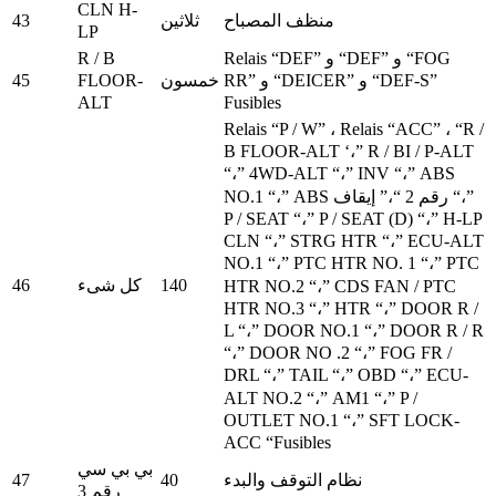
CLN H-
43
منظف ​​المصباح
ثلاثين
LP
R / B
Relais “DEF” و “DEF” و “FOG
FLOOR-
45
خمسون
RR” و “DEICER” و “DEF-S”
ALT
Fusibles
Relais “P / W” ، Relais “ACC” ، “R /
B FLOOR-ALT ‘،” R / BI / P-ALT
“،” 4WD-ALT “،” INV “،” ABS
NO.1 “،” ABS رقم 2 “،” إيقاف “،”
P / SEAT “،” P / SEAT (D) “،” H-LP
CLN “،” STRG HTR “،” ECU-ALT
NO.1 “،” PTC HTR NO.
1 “،” PTC
46
140
كل شىء
HTR NO.2 “،” CDS FAN / PTC
HTR NO.3 “،” HTR “،” DOOR R /
L “،” DOOR NO.1 “،” DOOR R / R
“،” DOOR NO .2 “،” FOG FR /
DRL “،” TAIL “،” OBD “،” ECU-
ALT NO.2 “،” AM1 “،” P /
OUTLET NO.1 “،” SFT LOCK-
ACC “Fusibles
بي بي سي
47
40
نظام التوقف والبدء
رقم 3