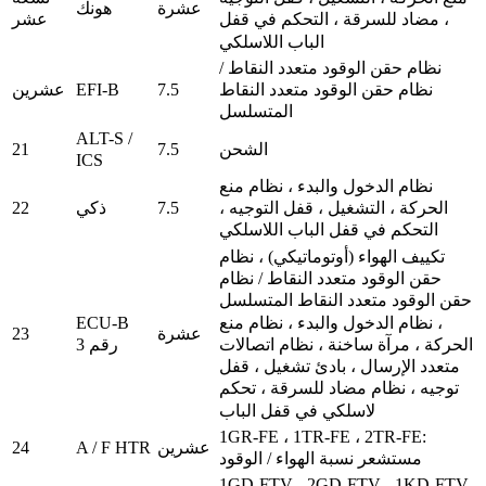
عشرة
هونك
عشر
، مضاد للسرقة ، التحكم في قفل
الباب اللاسلكي
نظام حقن الوقود متعدد النقاط /
EFI-B
7.5
عشرين
نظام حقن الوقود متعدد النقاط
المتسلسل
ALT-S /
21
7.5
الشحن
ICS
نظام الدخول والبدء ، نظام منع
22
7.5
ذكي
الحركة ، التشغيل ، قفل التوجيه ،
التحكم في قفل الباب اللاسلكي
تكييف الهواء (أوتوماتيكي) ، نظام
حقن الوقود متعدد النقاط / نظام
حقن الوقود متعدد النقاط المتسلسل
، نظام الدخول والبدء ، نظام منع
ECU-B
23
عشرة
الحركة ، مرآة ساخنة ، نظام اتصالات
رقم 3
متعدد الإرسال ، بادئ تشغيل ، قفل
توجيه ، نظام مضاد للسرقة ، تحكم
لاسلكي في قفل الباب
1GR-FE ، 1TR-FE ، 2TR-FE:
24
A / F HTR
عشرين
مستشعر نسبة الهواء / الوقود
1GD-FTV ، 2GD-FTV ، 1KD-FTV