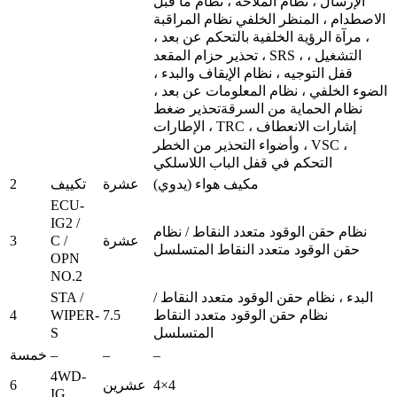
الإرسال ، نظام الملاحة ، نظام ما قبل
الاصطدام ، المنظر الخلفي نظام المراقبة
، مرآة الرؤية الخلفية بالتحكم عن بعد ،
تحذير حزام المقعد ، SRS ، التشغيل ،
قفل التوجيه ، نظام الإيقاف والبدء ،
الضوء الخلفي ، نظام المعلومات عن بعد ،
نظام الحماية من السرقةتحذير ضغط
الإطارات ، TRC ، إشارات الانعطاف
وأضواء التحذير من الخطر ، VSC ،
التحكم في قفل الباب اللاسلكي
2
مكيف هواء (يدوي)
عشرة
تكييف
ECU-
IG2 /
نظام حقن الوقود متعدد النقاط / نظام
C /
3
عشرة
حقن الوقود متعدد النقاط المتسلسل
OPN
NO.2
STA /
البدء ، نظام حقن الوقود متعدد النقاط /
WIPER-
4
7.5
نظام حقن الوقود متعدد النقاط
S
المتسلسل
–
–
–
خمسة
4WD-
6
4×4
عشرين
IG