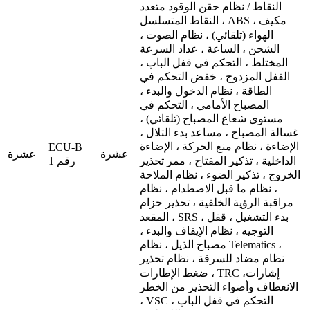
النقاط / نظام حقن الوقود متعدد
النقاط المتسلسل ، ABS ، مكيف
الهواء (تلقائي) ، نظام الصوت ،
الشحن ، الساعة ، عداد السرعة
المختلط ، التحكم في قفل الباب ،
القفل المزدوج ، خفض التحكم في
الطاقة ، نظام الدخول والبدء ،
المصباح الأمامي ، التحكم في
مستوى شعاع المصباح (تلقائي) ،
غسالة المصباح ، مساعد بدء التلال ،
الإضاءة ، نظام منع الحركة ، الإضاءة
ECU-B
عشرة
عشرة
الداخلية ، تذكير المفتاح ، ممر تحذير
رقم 1
الخروج ، تذكير الضوء ، نظام الملاحة
، نظام ما قبل الاصطدام ، نظام
مراقبة الرؤية الخلفية ، تحذير حزام
المقعد ، SRS ، بدء التشغيل ، قفل
التوجيه ، نظام الإيقاف والبدء ،
مصباح الذيل ، نظام Telematics ،
نظام مضاد للسرقة ، نظام تحذير
ضغط الإطارات ، TRC ،إشارات
الانعطاف وأضواء التحذير من الخطر
، VSC ، التحكم في قفل الباب