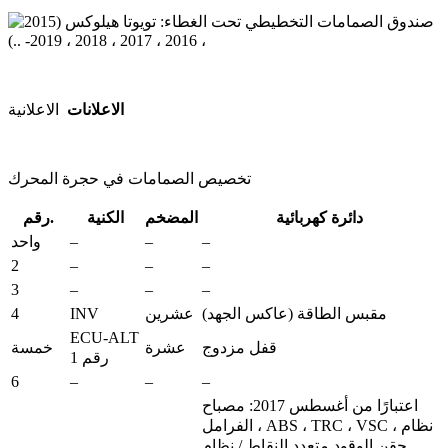
الاعلانات
الاعلانية
تخصيص الصمامات في حجرة المحرك
دائرة كهربائية
المضخم
الكنية
رقم.
–
–
–
واحد
2
–
–
–
3
–
–
–
4
INV
مقبس الطاقة (عاكس الجهد)
عشرين
ECU-ALT
قفل مزدوج
عشرة
خمسة
رقم 1
6
–
–
–
اعتبارًا من أغسطس 2017: مصباح
الفرامل ، ABS ، TRC ، VSC ، نظام
حقن الوقود متعدد النقاط / نظام