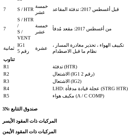
خمسة
7
S / HTR
قبل أغسطس 2017: تدفئة المقاعد
عشر
S / HTR
/
خمسة
7
من أغسطس 2017: مقعد مُدفأ
S /
عشر
VENT
IG1
تكييف الهواء ، تحذير مغادرة المسار ،
عشرة
ثمانية
رقم 5
نظام ما قبل الاصطدام
تناوب
R1
تدفئة (HTR)
R2
الاشتعال (IG1 رقم 2)
R3
الاشتعال (IG2)
R4
LHD: عجلة قيادة مدفأة (STRG HTR)
R5
مكيف هواء (A / C COMP)
صندوق التتابع №3
المركبات ذات المقود الأيسر
المركبات ذات المقود الأيمن