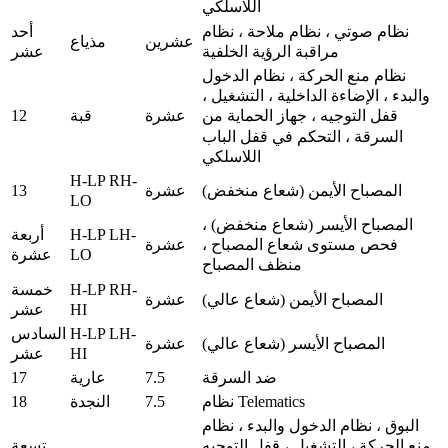
اللاسلكي
نظام صوتي ، نظام ملاحة ، نظام
أحد
عشرين
مذياع
مراقبة الرؤية الخلفية
عشر
نظام منع الحركة ، نظام الدخول
والبدء ، الإضاءة الداخلية ، التشغيل ،
12
عشرة
قبة
قفل التوجيه ، جهاز الحماية من
السرقة ، التحكم في قفل الباب
اللاسلكي
H-LP RH-
13
المصباح الأيمن (شعاع منخفض)
عشرة
LO
المصباح الأيسر (شعاع منخفض) ،
H-LP LH-
أربعة
عشرة
فحص مستوى شعاع المصباح ،
LO
عشرة
منظف المصباح
H-LP RH-
خمسة
المصباح الأيمن (شعاع عالي)
عشرة
HI
عشر
H-LP LH-
السادس
المصباح الأيسر (شعاع عالي)
عشرة
HI
عشر
17
7.5
ضد السرقة
عارية
18
7.5
نظام Telematics
النجدة
البوق ، نظام الدخول والبدء ، نظام
تسعة
منع الحركة ، التشغيل ، قفل التوجيه