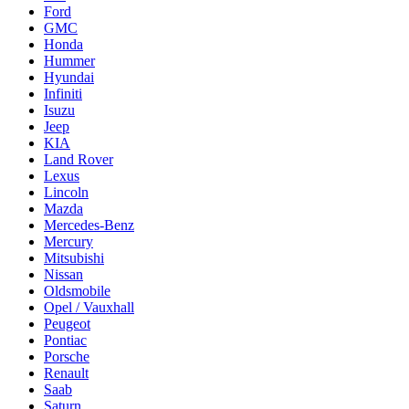
Ford
GMC
Honda
Hummer
Hyundai
Infiniti
Isuzu
Jeep
KIA
Land Rover
Lexus
Lincoln
Mazda
Mercedes-Benz
Mercury
Mitsubishi
Nissan
Oldsmobile
Opel / Vauxhall
Peugeot
Pontiac
Porsche
Renault
Saab
Saturn