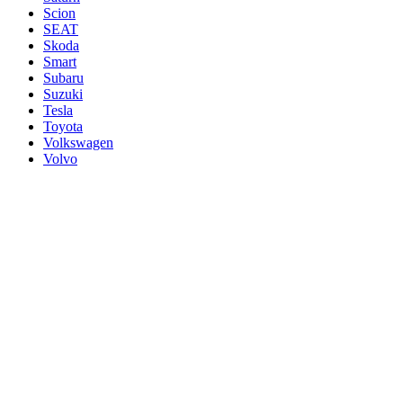
Scion
SEAT
Skoda
Smart
Subaru
Suzuki
Tesla
Toyota
Volkswagen
Volvo