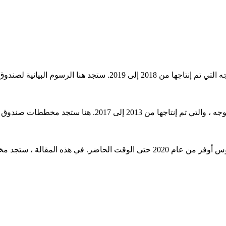
في هذا المقال ، نأخذ بعين الاعتبار كاديلاك XTS  البيانية لصندوق الصمامات لكاديلاك