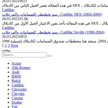
26.03.2021
0
923
Cadillac
رسم تخطيطي للصمامات والمرحلات Cadillac SRX (2004-2009)
26.03.2021
0
1.6k.
Cadillac
رسم تخطيطي للصمامات والمرحلات Cadillac Seville (1998-2004)
26.03.2021
0
655
Posts
1
2
3
Next
pagination
يبحث
Search
for:
Acura
Alfa Romeo
Audi
BMW
Buick
Cadillac
Chevrolet
Chrysler
Citroën
Dodge
Fiat