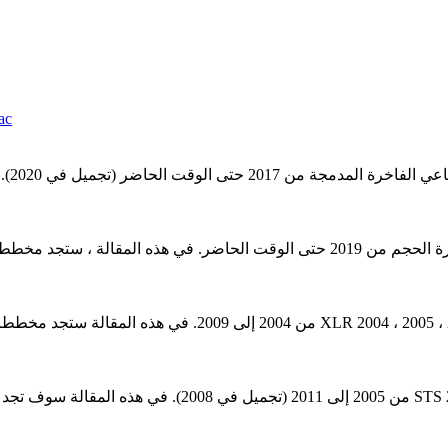
ac
تم إنتاج كاديلاك XLR Luxury Roadster طات صندوق الصمامات كاديلاك
الفاخرة متوسطة الحجم كاديلاك