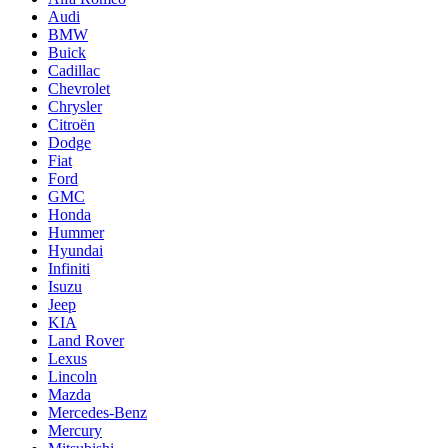
Audi
BMW
Buick
Cadillac
Chevrolet
Chrysler
Citroën
Dodge
Fiat
Ford
GMC
Honda
Hummer
Hyundai
Infiniti
Isuzu
Jeep
KIA
Land Rover
Lexus
Lincoln
Mazda
Mercedes-Benz
Mercury