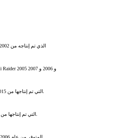
في هذه المقالة نأخذ في الاعتبار الجيل الثالث من Mitsubishi Pajero / Montero / Shogun (V60) ، الذي تم إنتاجه من 2002 إلى 2006. في هذه المقالة ستجد مخططات
تم إنتاج شاحنة البيك أب Mitsubishi Raider من عام 2005 إلى عام 2009. في هذه المقالة سوف تجد مخططات لصناديق الصمامات Mitsubishi Raider 2005 و 2006 و 2007
في هذه المقالة نعتبر الجيل الثالث من Mitsubishi Pajero Sport / Shogun Sport / Montero Sport (ما قبل تجميل ، KR / KS / QE) ، التي تم إنتاجها من 2015 إلى 2019.
في هذه المقالة نأخذ بعين الاعتبار الجيل الثاني من ميتسوبيشي باجيرو سبورت / مونتيرو سبورت / تشالنجر (KG / KH / PB) ، التي تم إنتاجها من 2008 إلى 2016.
في هذه المقالة نعتبر الجيل الرابع من Mitsubishi Pajero / Mitsubishi Shogun (V80) ، المتوفر من عام 2006 إلى يومنا هذا. ستجد في هذا المقال مخططات لصناديق