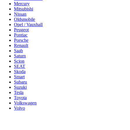
Mercury
Mitsubishi
Nissan
Oldsmobile
Opel / Vauxhall
Peugeot
Pontiac
Porsche
Renault
Saab
Saturn
Scion
SEAT
Skoda
Smart
Subaru
Suzuki
Tesla
Toyota
Volkswagen
Volvo