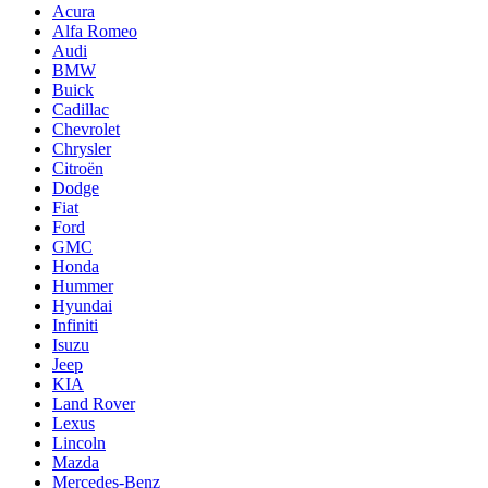
Acura
Alfa Romeo
Audi
BMW
Buick
Cadillac
Chevrolet
Chrysler
Citroën
Dodge
Fiat
Ford
GMC
Honda
Hummer
Hyundai
Infiniti
Isuzu
Jeep
KIA
Land Rover
Lexus
Lincoln
Mazda
Mercedes-Benz