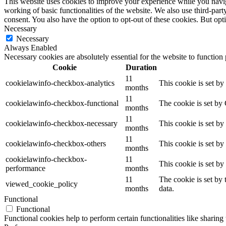
This website uses cookies to improve your experience while you navigat
working of basic functionalities of the website. We also use third-pa
consent. You also have the option to opt-out of these cookies. But op
Necessary
Necessary
Always Enabled
Necessary cookies are absolutely essential for the website to function
Cookie
Duration
11
cookielawinfo-checkbox-analytics
This cookie is set b
months
11
cookielawinfo-checkbox-functional
The cookie is set by
months
11
cookielawinfo-checkbox-necessary
This cookie is set b
months
11
cookielawinfo-checkbox-others
This cookie is set b
months
cookielawinfo-checkbox-
11
This cookie is set b
performance
months
11
The cookie is set by
viewed_cookie_policy
months
data.
Functional
Functional
Functional cookies help to perform certain functionalities like sharing 