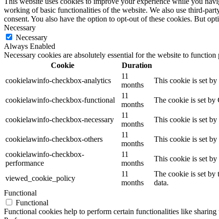
This website uses cookies to improve your experience while you navigat
working of basic functionalities of the website. We also use third-pa
consent. You also have the option to opt-out of these cookies. But op
Necessary
Necessary
Always Enabled
Necessary cookies are absolutely essential for the website to function
Cookie
Duration
11
cookielawinfo-checkbox-analytics
This cookie is set b
months
11
cookielawinfo-checkbox-functional
The cookie is set by
months
11
cookielawinfo-checkbox-necessary
This cookie is set b
months
11
cookielawinfo-checkbox-others
This cookie is set b
months
cookielawinfo-checkbox-
11
This cookie is set b
performance
months
11
The cookie is set by
viewed_cookie_policy
months
data.
Functional
Functional
Functional cookies help to perform certain functionalities like sharing 