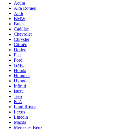
Acura
Alfa Romeo
Audi
BMW
Buick
Cadillac
Chevrolet
Chrysler
Citroën
Dodge
Fiat
Ford
GMC
Honda
Hummer
Hyundai
Infiniti
Isuzu
Jeep
KIA
Land Rover
Lexus
Lincoln
Mazda
Mercedes-Benz