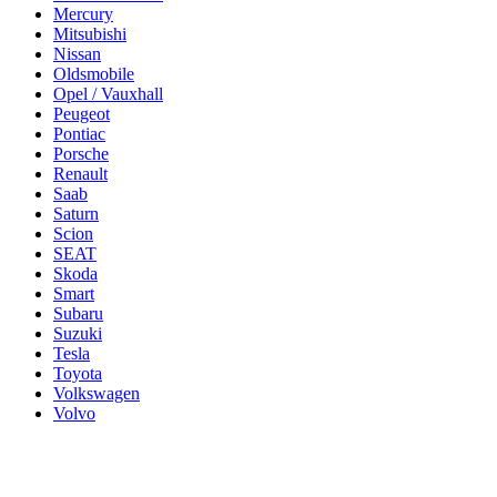
Mercury
Mitsubishi
Nissan
Oldsmobile
Opel / Vauxhall
Peugeot
Pontiac
Porsche
Renault
Saab
Saturn
Scion
SEAT
Skoda
Smart
Subaru
Suzuki
Tesla
Toyota
Volkswagen
Volvo