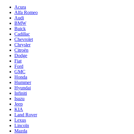
for:
Acura
Alfa Romeo
Audi
BMW
Buick
Cadillac
Chevrolet
Chrysler
Citroën
Dodge
Fiat
Ford
GMC
Honda
Hummer
Hyundai
Infiniti
Isuzu
Jeep
KIA
Land Rover
Lexus
Lincoln
Mazda