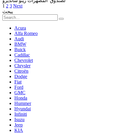
لصندوق المصهرات رينو سانديرو
Posts
1
2
3
Next
pagination
يبحث
Search
for:
Acura
Alfa Romeo
Audi
BMW
Buick
Cadillac
Chevrolet
Chrysler
Citroën
Dodge
Fiat
Ford
GMC
Honda
Hummer
Hyundai
Infiniti
Isuzu
Jeep
KIA