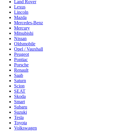
Land Rover
Lexus
Lincoln
Mazda
Mercedes-Benz
Mercury
Mitsubishi
Nissan
Oldsmobile
Opel / Vauxhall
Peugeot
Pontiac
Porsche
Renault
Saab
Saturn
Scion
SEAT
Skoda
Smart
Subaru
Suzuki
Tesla
Toyota
Volkswagen