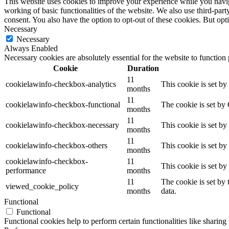
This website uses cookies to improve your experience while you navigat
working of basic functionalities of the website. We also use third-pa
consent. You also have the option to opt-out of these cookies. But op
Necessary
Necessary
Always Enabled
Necessary cookies are absolutely essential for the website to function
Cookie
Duration
11
cookielawinfo-checkbox-analytics
This cookie is set b
months
11
cookielawinfo-checkbox-functional
The cookie is set by
months
11
cookielawinfo-checkbox-necessary
This cookie is set b
months
11
cookielawinfo-checkbox-others
This cookie is set b
months
cookielawinfo-checkbox-
11
This cookie is set b
performance
months
11
The cookie is set by
viewed_cookie_policy
months
data.
Functional
Functional
Functional cookies help to perform certain functionalities like sharing 