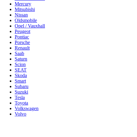
Mercury
Mitsubishi
Nissan
Oldsmobile
Opel / Vauxhall
Peugeot
Pontiac
Porsche
Renault
Saab
Saturn
Scion
SEAT
Skoda
Smart
Subaru
Suzuki
Tesla
Toyota
Volkswagen
Volvo