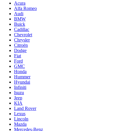
Acura
Alfa Romeo
Audi
BMW
Buick
Cadillac
Chevrolet
Chrysler
Citroën
Dodge
Fiat
Ford
GMC
Honda
Hummer
Hyundai
Infiniti
Isuzu
Jeep
KIA
Land Rover
Lexus
Lincoln
Mazda
Mercedes-Benz