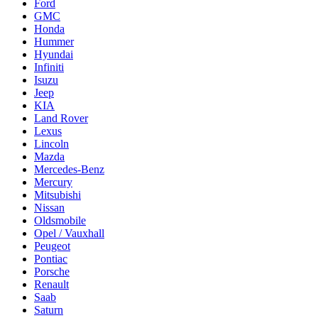
Ford
GMC
Honda
Hummer
Hyundai
Infiniti
Isuzu
Jeep
KIA
Land Rover
Lexus
Lincoln
Mazda
Mercedes-Benz
Mercury
Mitsubishi
Nissan
Oldsmobile
Opel / Vauxhall
Peugeot
Pontiac
Porsche
Renault
Saab
Saturn