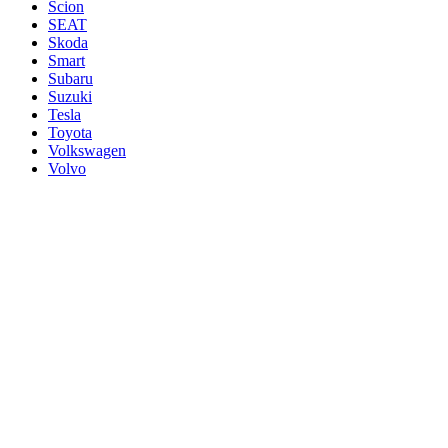
Scion
SEAT
Skoda
Smart
Subaru
Suzuki
Tesla
Toyota
Volkswagen
Volvo