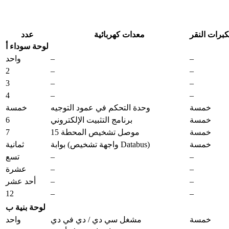
معدات كهربائية
عدد
لوحة سوداء أ
–
–
واحد
2
–
–
3
–
–
4
–
–
خمسة
وحدة التحكم في عمود التوجيه
خمسة
6
خمسة
برنامج التثبيت الإلكتروني
7
خمسة
موصل تشخيص المحطة 15
خمسة
بوابة (واجهة تشخيص Databus)
ثمانية
–
–
تسع
–
–
عشرة
–
–
أحد عشر
12
–
–
لوحة بنية ب
خمسة
مشغل سي دي / دي في دي
واحد