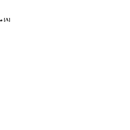
مكبرات النقر [A]