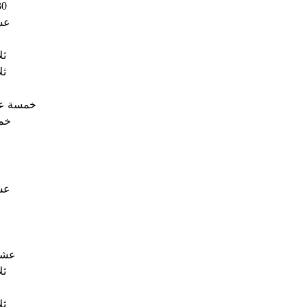
30
عش
ثل
ثل
خمسة ع
خم
عش
عشر
ثل
ثل