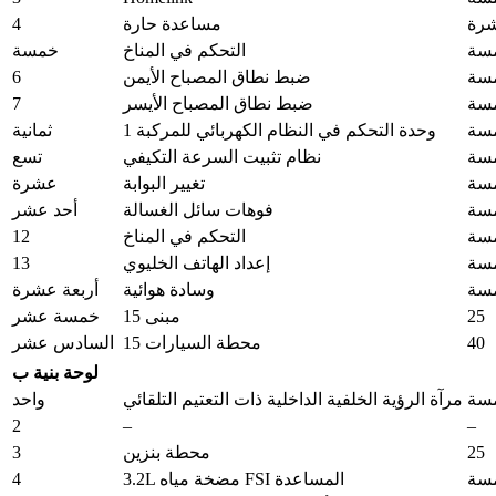
4
رة
مساعدة حارة
سة
التحكم في المناخ
خمسة
6
سة
ضبط نطاق المصباح الأيمن
7
سة
ضبط نطاق المصباح الأيسر
سة
وحدة التحكم في النظام الكهربائي للمركبة 1
ثمانية
سة
نظام تثبيت السرعة التكيفي
تسع
سة
تغيير البوابة
عشرة
سة
فوهات سائل الغسالة
أحد عشر
12
سة
التحكم في المناخ
13
سة
إعداد الهاتف الخليوي
سة
وسادة هوائية
أربعة عشرة
25
مبنى 15
خمسة عشر
40
محطة السيارات 15
السادس عشر
لوحة بنية ب
سة
مرآة الرؤية الخلفية الداخلية ذات التعتيم التلقائي
واحد
2
–
–
3
25
محطة بنزين
4
سة
3.2L مضخة مياه FSI المساعدة