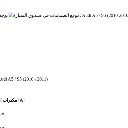
يوجد صندوق المصاهر على الجانب الأيمن من الجذع ، خلف لوحة الزخرفة.
مكبرات النقر [A]
خم
خم