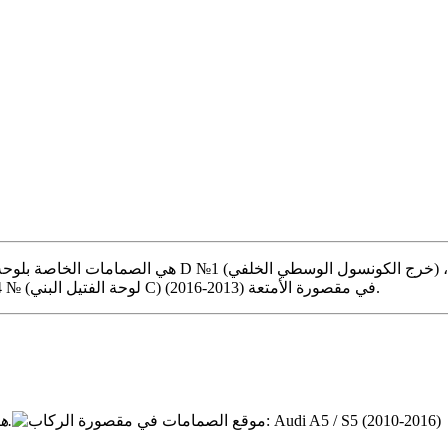
№ 4 (ولاعة السيجار) في صندوق الأمتعة (2010-2011) ، أو الصمامات №2 (لوحة الفتيل البني C) في مقصورة الأمتعة (2013-2016).
هناك كتلتان – على الجانب الأيمن وعلى الجانب الأيسر من لوحة القيادة.