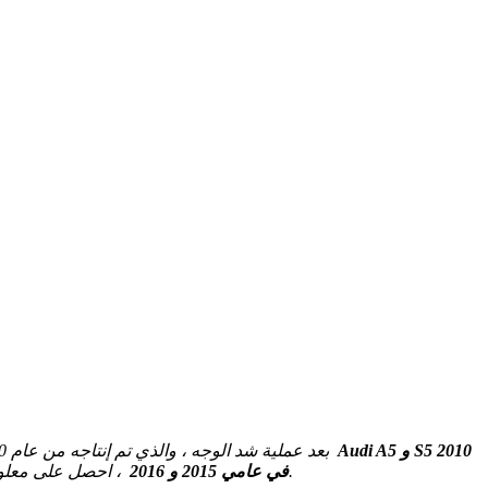
Audi A5 و S5 2010
في هذه المقالة ، نعتبر الجيل الأول من Audi A5 / S5 (8T / 8F) بعد عملية شد الوجه ، والذي تم إنتاجه من عام 2010 إلى عام 2016. هنا ستجد المخططات الخاصة بصندوق الصمامات لسيارتي
، احصل على معلومات حول موقع لوحات المصهر داخل السيارة وتعرف على المزيد حول تخصيص كل مصهر (ترتيب الصمامات).
، 2011 ، 2012 ، 2013 ، 2014 ، في عامي 2015 و 2016