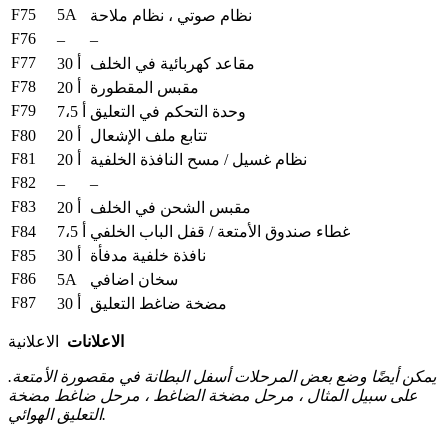
F75
5A
نظام صوتي ، نظام ملاحة
F76
–
–
F77
مقاعد كهربائية في الخلف
30 أ
F78
مقبس المقطورة
20 أ
F79
وحدة التحكم في التعليق
7،5 أ
F80
تتابع ملف الإشعال
20 أ
F81
نظام غسيل / مسح النافذة الخلفية
20 أ
F82
–
–
F83
مقبس الشحن في الخلف
20 أ
F84
غطاء صندوق الأمتعة / قفل الباب الخلفي
7،5 أ
F85
نافذة خلفية مدفأة
30 أ
F86
5A
سخان اضافي
F87
مضخة ضاغط التعليق
30 أ
الاعلانات
الاعلانية
يمكن أيضًا وضع بعض المرحلات أسفل البطانة في مقصورة الأمتعة.
على سبيل المثال ، مرحل مضخة الضاغط ، مرحل ضاغط مضخة
التعليق الهوائي.