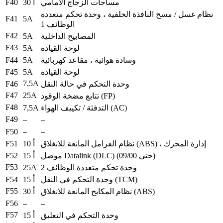
F40
مساحات الزجاج الأمامي
30 أ
نظام غسل / مسح النافذة الخلفية ، وحدة تحكم متعددة
F41
5A
الوظائف 1
F42
5A
المصابيح الداخلية
F43
5A
لوحة القيادة
F44
5A
وسادة هوائية ، مقاعد كهربائية
F45
5A
لوحة القيادة
7,5A
F46
وحدة التحكم في حالة النقل
F47
25A
تتابع مضخة الوقود (FP)
F48
7,5A
التدفئة / تكييف الهواء (AC)
F49
–
–
F50
–
–
F51
نظام الفرامل المانعة للانغلاق (ABS) ، إدارة المحرك
10 أ
F52
موصل Datalink (DLC) (حتى 09/00)
15 أ
F53
25A
وحدة تحكم متعددة الوظائف 2
F54
وحدة التحكم في النقل (TCM)
15 أ
F55
نظام المكابح المانعة للانغلاق (ABS)
30 أ
F56
–
–
F57
وحدة التحكم في التعليق
15 أ