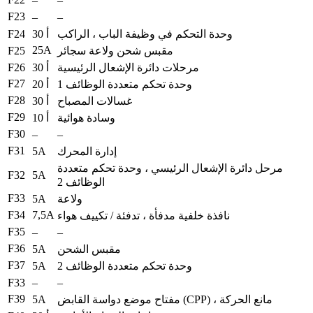
–
–
F23
–
–
F24
وحدة التحكم في وظيفة الباب ، الراكب
30 أ
25A
F25
مقبس شحن ولاعة سجائر
F26
مرحلات دائرة الإشعال الرئيسية
30 أ
F27
وحدة تحكم متعددة الوظائف 1
20 أ
F28
غسالات المصباح
30 أ
F29
وسادة هوائية
10 أ
F30
–
–
F31
5A
إدارة المحرك
مرحل دائرة الإشعال الرئيسي ، وحدة تحكم متعددة
F32
5A
الوظائف 2
F33
5A
ولاعة
F34
7,5A
نافذة خلفية مدفأة ، تدفئة / تكييف هواء
F35
–
–
F36
5A
مقبس الشحن
F37
5A
وحدة تحكم متعددة الوظائف 2
F33
–
–
F39
5A
مفتاح موضع دواسة القابض (CPP) ، مانع الحركة