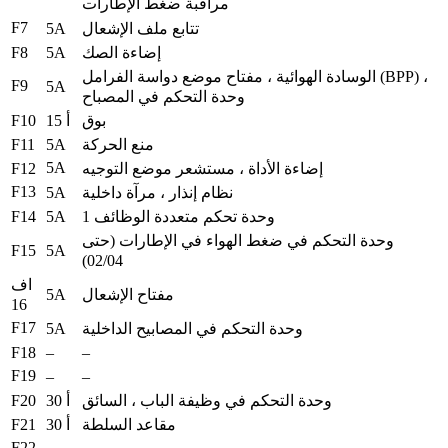
مراقبة ضغط الإطارات
F7
5A
تتابع ملف الإشعال
F8
5A
إضاءة الصك
الوسادة الهوائية ، مفتاح موضع دواسة الفرامل (BPP) ،
F9
5A
وحدة التحكم في المصباح
F10
بوق
15 أ
F11
5A
منع الحركة
5A
F12
إضاءة الأداة ، مستشعر موضع التوجيه
F13
5A
نظام إنذار ، مرآة داخلية
F14
5A
وحدة تحكم متعددة الوظائف 1
وحدة التحكم في ضغط الهواء في الإطارات (حتى
F15
5A
02/04)
اف
5A
مفتاح الإشعال
16
F17
5A
وحدة التحكم في المصابيح الداخلية
F18
–
–
F19
–
–
F20
وحدة التحكم في وظيفة الباب ، السائق
30 أ
F21
مقاعد السلطة
30 أ
F22