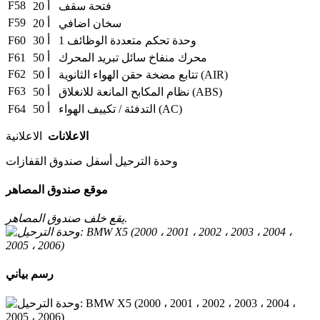
F58
فتحة سقف
20 أ
F59
سخان اضافي
20 أ
F60
وحدة تحكم متعددة الوظائف 1
30 أ
F61
محرك منفاخ سائل تبريد المحرك
50 أ
F62
تتابع مضخة حقن الهواء الثانوية (AIR)
50 أ
F63
نظام المكابح المانعة للانغلاق (ABS)
50 أ
F64
التدفئة / تكييف الهواء (AC)
50 أ
الاعلانات
الاعلانية
وحدة الترحيل أسفل صندوق القفازات
موقع صندوق المصاهر
يقع خلف صندوق المصاهر.
رسم بياني