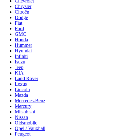
Chevrolet
Chrysler
Citroën
Dodge
Fiat
Ford
GMC
Honda
Hummer
Hyundai
Infiniti
Isuzu
Jeep
KIA
Land Rover
Lexus
Lincoln
Mazda
Mercedes-Benz
Mercury
Mitsubishi
Nissan
Oldsmobile
Opel / Vauxhall
Peugeot