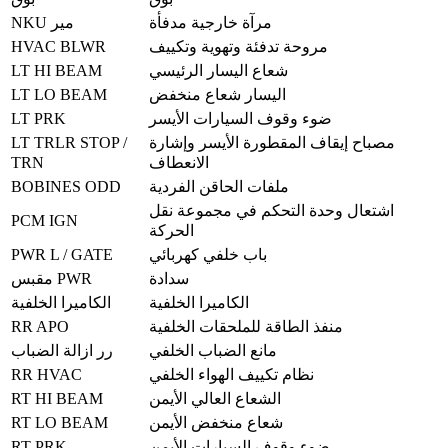
مرآة خارجية مدفأة
NKU مير
HVAC BLWR
مروحة تدفئة وتهوية وتكييف
LT HI BEAM
شعاع اليسار الرئيسي
LT LO BEAM
اليسار شعاع منخفض
LT PRK
ضوء وقوف السيارات الأيسر
LT TRLR STOP /
مصباح إيقاف المقطورة الأيسر وإشارة
TRN
الانعطاف
BOBINES ODD
ملفات الحاقن الفردية
اشتعال وحدة التحكم في مجموعة نقل
PCM IGN
الحركة
PWR L / GATE
باب خلفي كهربائي
سدادة
مقبس PWR
الكاميرا الخلفية
الكاميرا الخلفية
RR APO
منفذ الطاقة للملحقات الخلفية
مانع الضباب الخلفي
رر ازالة الضباب
RR HVAC
نظام تكييف الهواء الخلفي
RT HI BEAM
الشعاع العالي الأيمن
RT LO BEAM
شعاع منخفض الأيمن
RT PRK
ضوء وقوف السيارات الأيمن