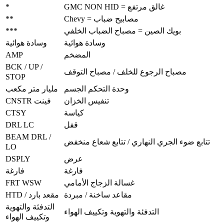
*
GMC NON HID = غالق مرتفع
**
Chevy = مصابيح ضباب
***
بويك الصين = مصباح الضباب الخلفي
وسادة هوائية
وسادة هوائية
AMP
المضخم
BCK / UP /
مصباح الرجوع للخلف / مصباح التوقف
STOP
وحدة التحكم الجسم
مليار متر مكعب
تنفيس الخزان
CNSTR فينت
CTSY
كياسة
DRL LC
قفل
BEAM DRL /
تتابع ضوء الجري النهاري / تتابع شعاع منخفض
LO
DSPLY
عرض
فارغة
فارغة
FRT WSW
غسالة الزجاج الأمامي
مقاعد ساخنة / مبردة
HTD / مقعد بارد
التدفئة والتهوية
التدفئة والتهوية وتكييف الهواء
وتكييف الهواء