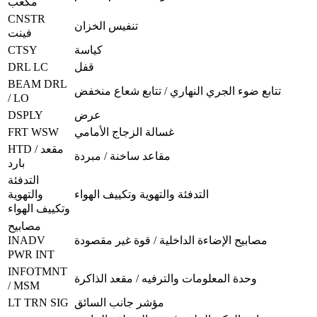
مكعب
CNSTR
تنفيس الخزان
فينت
CTSY
كياسة
DRL LC
قفل
BEAM DRL
تتابع ضوء الجري النهاري / تتابع شعاع منخفض
/ LO
DSPLY
عرض
FRT WSW
غسالة الزجاج الأمامي
HTD / مقعد
مقاعد ساخنة / مبردة
بارد
التدفئة
التدفئة والتهوية وتكييف الهواء
والتهوية
وتكييف الهواء
مصابيح
INADV
مصابيح الإضاءة الداخلية / قوة غير مقصودة
PWR INT
INFOTMNT
وحدة المعلومات والترفيه / مقعد الذاكرة
/ MSM
LT TRN SIG
مؤشر جانب السائق