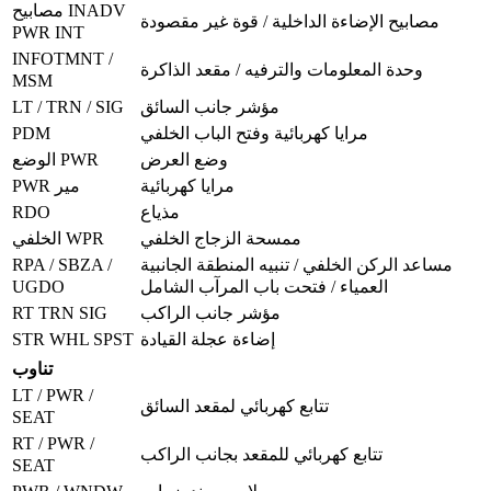
مصابيح INADV
مصابيح الإضاءة الداخلية / قوة غير مقصودة
PWR INT
INFOTMNT /
وحدة المعلومات والترفيه / مقعد الذاكرة
MSM
LT / TRN / SIG
مؤشر جانب السائق
PDM
مرايا كهربائية وفتح الباب الخلفي
وضع العرض
الوضع PWR
مرايا كهربائية
PWR مير
RDO
مذياع
ممسحة الزجاج الخلفي
الخلفي WPR
RPA / SBZA /
مساعد الركن الخلفي / تنبيه المنطقة الجانبية
UGDO
العمياء / فتحت باب المرآب الشامل
RT TRN SIG
مؤشر جانب الراكب
STR WHL SPST
إضاءة عجلة القيادة
تناوب
LT / PWR /
تتابع كهربائي لمقعد السائق
SEAT
RT / PWR /
تتابع كهربائي للمقعد بجانب الراكب
SEAT