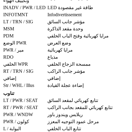
وتكييف الهواء
INADV / PWR / LED
LED طاقة غير مقصودة
INFOTMNT
Infodivertissement
LT / TRN / SIG
مؤشر جانب السائق
MSM
وحدة مقعد الذاكرة
PDM
مرايا كهربائية وفتح الباب الخلفي
وضع العرض
الوضع PWR
مرايا كهربائية
PWR / مير
RDO
مذياع
ممسحة الزجاج الخلفي
الخلفي WPR
RT / TRN / SIG
مؤشر جانب الراكب
إضافي
إضافي
Str / WHL / Illus
إضاءة عجلة القيادة
تناوب
LT / PWR / SEAT
تتابع كهربائي لمقعد السائق
RT / PWR / SEAT
تتابع كهربائي للمقعد بجانب الراكب
PWR / WNDW
ريلايس ويندوز باور
مرحل عمود التوجيه المعزز
PWR / كولون
تتابع الباب الخلفي
L / البوابة