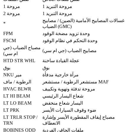
مروحة التبريد 1
مروحة 1
مروحة التبريد 1
مروحة 2
غسالات المصابيح الأمامية (الصين) / مصابيح
*
الضباب (GMC)
FPM
وحدة تزويد مضخة الوقود
FSCM
وحدة التحكم في نظام الوقود
مصباح الضباب (جي
مصابيح الضباب (جي ام سي)
ام سي)
HTD STR WHL
عجلة القيادة ساخنة
بوق
بوق
مرآة خارجية مدفأة
NKU مير
مستشعر الرطوبة / مستشعر MAF
الرطوبة / ماف
HVAC BLWR
مروحة تدفئة وتهوية وتكييف
LT HI BEAM
شعاع اليسار الرئيسي
LT LO BEAM
اليسار شعاع منخفض
LT PRK
ضوء وقوف السيارات الأيسر
LT TRLR STOP /
مصباح إيقاف المقطورة الأيسر وإشارة
TRN
الانعطاف
BOBINES ODD
ملفات الحاقن الفردية