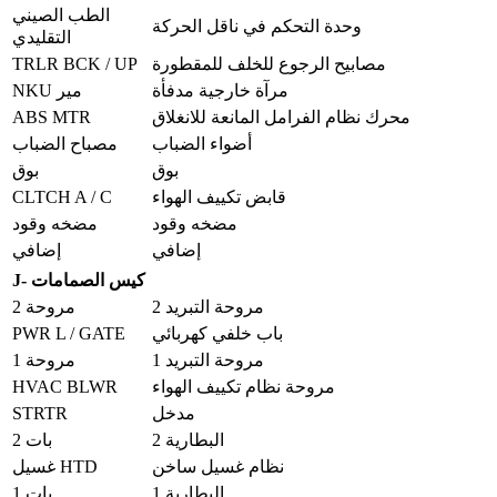
الطب الصيني
وحدة التحكم في ناقل الحركة
التقليدي
TRLR BCK / UP
مصابيح الرجوع للخلف للمقطورة
مرآة خارجية مدفأة
NKU مير
ABS MTR
محرك نظام الفرامل المانعة للانغلاق
أضواء الضباب
مصباح الضباب
بوق
بوق
CLTCH A / C
قابض تكييف الهواء
مضخه وقود
مضخه وقود
إضافي
إضافي
J- كيس الصمامات
مروحة التبريد 2
مروحة 2
PWR L / GATE
باب خلفي كهربائي
مروحة التبريد 1
مروحة 1
HVAC BLWR
مروحة نظام تكييف الهواء
STRTR
مدخل
البطارية 2
بات 2
نظام غسيل ساخن
غسيل HTD
البطارية 1
بات 1