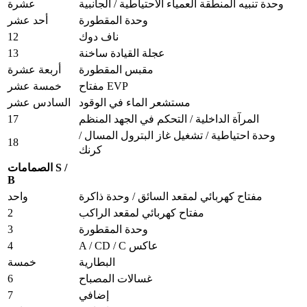
وحدة تنبيه المنطقة العمياء الاحتياطية / الجانبية
عشرة
وحدة المقطورة
أحد عشر
12
ناف دوك
13
عجلة القيادة ساخنة
مقبس المقطورة
أربعة عشرة
مفتاح EVP
خمسة عشر
مستشعر الماء في الوقود
السادس عشر
17
المرآة الداخلية / التحكم في الجهد المنظم
وحدة احتياطية / تشغيل غاز البترول المسال /
18
كرنك
الصمامات S /
B
مفتاح كهربائي لمقعد السائق / وحدة ذاكرة
واحد
2
مفتاح كهربائي لمقعد الراكب
3
وحدة المقطورة
4
A / CD / C عاكس
البطارية
خمسة
6
غسالات المصباح
7
إضافي