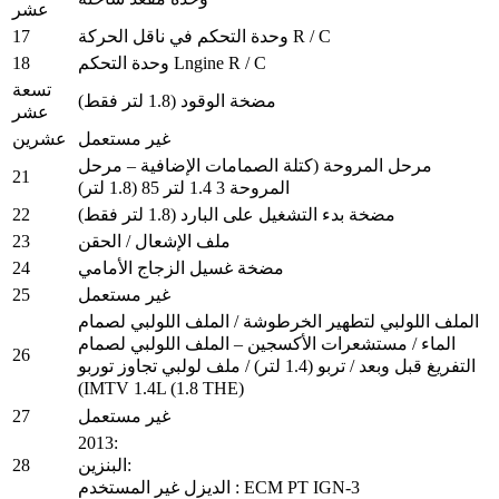
عشر
17
وحدة التحكم في ناقل الحركة R / C
18
وحدة التحكم Lngine R / C
تسعة
مضخة الوقود (1.8 لتر فقط)
عشر
غير مستعمل
عشرين
مرحل المروحة (كتلة الصمامات الإضافية – مرحل
21
المروحة 3 1.4 لتر 85 (1.8 لتر)
22
مضخة بدء التشغيل على البارد (1.8 لتر فقط)
23
ملف الإشعال / الحقن
24
مضخة غسيل الزجاج الأمامي
25
غير مستعمل
الملف اللولبي لتطهير الخرطوشة / الملف اللولبي لصمام
الماء / مستشعرات الأكسجين – الملف اللولبي لصمام
26
التفريغ قبل وبعد / تربو (1.4 لتر) / ملف لولبي تجاوز توربو
(IMTV 1.4L (1.8 THE)
27
غير مستعمل
2013:
28
البنزين:
: ECM PT IGN-3
غير المستخدم
الديزل