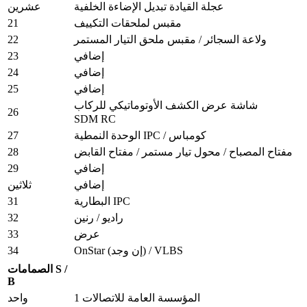
عجلة القيادة تبديل الإضاءة الخلفية
عشرين
21
مقبس لملحقات التكييف
22
ولاعة السجائر / مقبس ملحق التيار المستمر
23
إضافي
24
إضافي
25
إضافي
شاشة عرض الكشف الأوتوماتيكي للركاب
26
SDM RC
27
الوحدة النمطية IPC / كومباس
28
مفتاح المصباح / محول تيار مستمر / مفتاح القابض
29
إضافي
إضافي
ثلاثين
31
البطارية IPC
32
راديو / رنين
33
عرض
34
OnStar (إن وجد) / VLBS
الصمامات S /
B
المؤسسة العامة للاتصالات 1
واحد