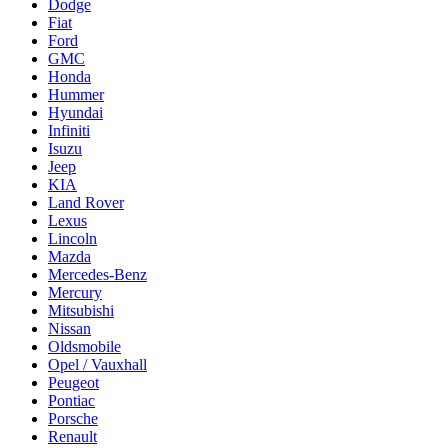
Dodge
Fiat
Ford
GMC
Honda
Hummer
Hyundai
Infiniti
Isuzu
Jeep
KIA
Land Rover
Lexus
Lincoln
Mazda
Mercedes-Benz
Mercury
Mitsubishi
Nissan
Oldsmobile
Opel / Vauxhall
Peugeot
Pontiac
Porsche
Renault