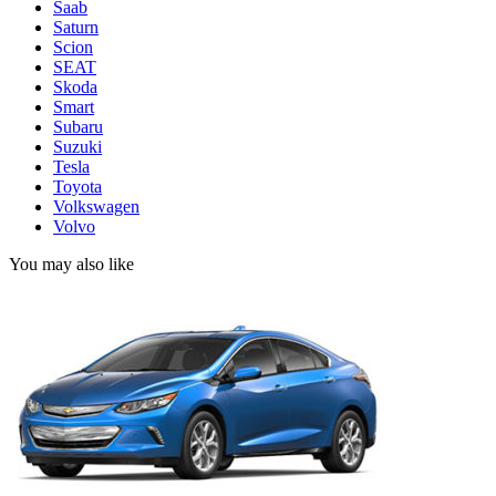
Saab
Saturn
Scion
SEAT
Skoda
Smart
Subaru
Suzuki
Tesla
Toyota
Volkswagen
Volvo
You may also like