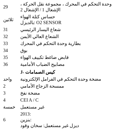
وحدة التحكم في المحرك ، مجموعة نقل الحركة ،
29
الإشعال 1 / الإشعال 2
حساس كتلة الهواء
ثلاثين
بالديزل: O2 SENSOR
31
شعاع اليسار الرئيسي
32
الشعاع العالي الأيمن
33
بطارية وحدة التحكم في المحرك
34
بوق
35
قابض ضاغط تكييف الهواء
36
مصابيح الضباب الأمامية
J- كيس الصمامات
مضخة وحدة التحكم في الفرامل الإلكترونية
واحد
2
ممسحة الزجاج الأمامي
3
مضخة نفخ
4
CEI A / C
غير مستعمل
خمسة
2013:
6
بنزين:
ديزل غير مستعمل: سخان وقود