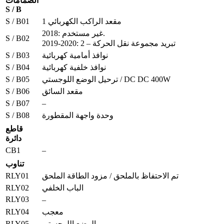
الصمامات
S / B
S / B01
مقعد الراكب الكهربائي 1
2018: غير مستخدم.
S / B02
2019-2020: تبريد مجموعة نقل الحركة – 2
S / B03
نوافذ أمامية كهربائية
S / B04
نوافذ خلفية كهربائية
S / B05
ترحيل الوضع اللوجستي / DC DC 400W
S / B06
مقعد السائق
S / B07
–
S / B08
وحدة واجهة المقطورة
قاطع
دائرة
CB1
–
تناوب
RLY01
تم الاحتفاظ بالملحق / مزود الطاقة الملحق
RLY02
الباب الخلفي
RLY03
–
RLY04
معجب
RLY05
الوضع اللوجستي