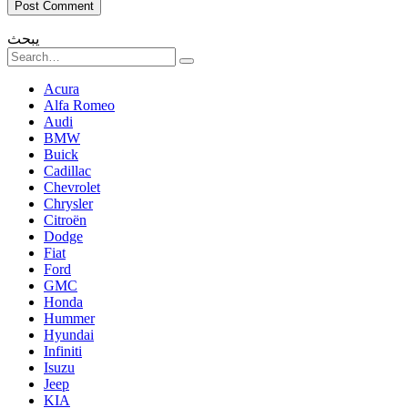
يبحث
Search
for:
Acura
Alfa Romeo
Audi
BMW
Buick
Cadillac
Chevrolet
Chrysler
Citroën
Dodge
Fiat
Ford
GMC
Honda
Hummer
Hyundai
Infiniti
Isuzu
Jeep
KIA