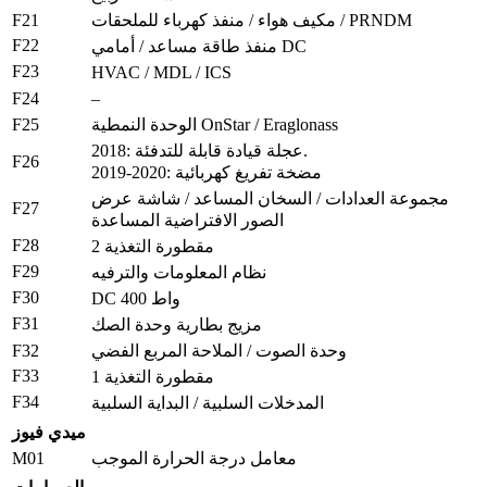
F21
مكيف هواء / منفذ كهرباء للملحقات / PRNDM
F22
منفذ طاقة مساعد / أمامي DC
F23
HVAC / MDL / ICS
F24
–
F25
الوحدة النمطية OnStar / Eraglonass
2018: عجلة قيادة قابلة للتدفئة.
F26
2019-2020: مضخة تفريغ كهربائية
مجموعة العدادات / السخان المساعد / شاشة عرض
F27
الصور الافتراضية المساعدة
F28
مقطورة التغذية 2
F29
نظام المعلومات والترفيه
F30
DC 400 واط
F31
مزيج بطارية وحدة الصك
F32
وحدة الصوت / الملاحة المربع الفضي
F33
مقطورة التغذية 1
F34
المدخلات السلبية / البداية السلبية
ميدي فيوز
M01
معامل درجة الحرارة الموجب