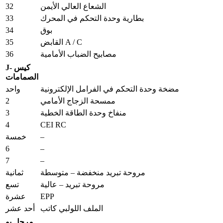
32
الشعاع العالي الأيمن
33
بطارية وحدة التحكم في المحرك
34
بوق
35
القابض A / C
36
مصابيح الضباب الأمامية
J- كيس
الصمامات
مضخة وحدة التحكم في الفرامل الإلكترونية
واحد
2
ممسحة الزجاج الأمامي
3
منفاخ وحدة الطاقة الخطية
4
CEI RC
–
خمسة
6
–
7
–
مروحة تبريد منخفضة – متوسطة
ثمانية
مروحة تبريد – عالية
تسع
EPP
عشرة
الملف اللولبي كاتب
أحد عشر
مرحل يو