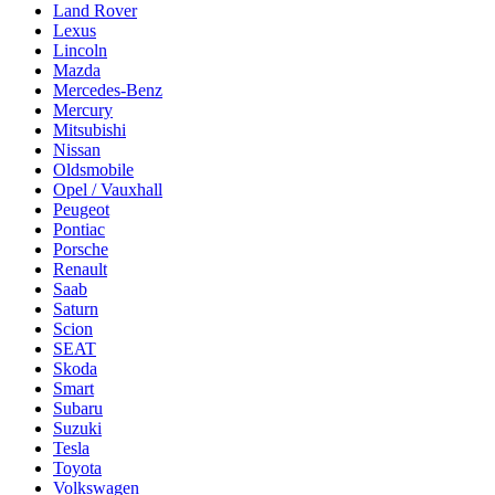
Land Rover
Lexus
Lincoln
Mazda
Mercedes-Benz
Mercury
Mitsubishi
Nissan
Oldsmobile
Opel / Vauxhall
Peugeot
Pontiac
Porsche
Renault
Saab
Saturn
Scion
SEAT
Skoda
Smart
Subaru
Suzuki
Tesla
Toyota
Volkswagen