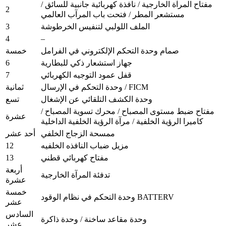
مفتاح المرآة الخارجية / نافذة كهربائية جانبية للسائق /
2
مستشعر المطر / فتحت باب المرآب العالمي
3
الملف اللولبي لتنفيس الخرطوشة
4
–
صمام وحدة التحكم الإلكتروني في الفرامل
خمسة
6
جهاز استشعار ذكي للبطارية
7
قفل عمود التوجيه الكهربائي
وحدة التحكم في الإرسال / FICM
ثمانية
وحدة الكشف التلقائي عن الإشغال
تسع
مفتاح ضبط مستوى المصباح / محرك تسوية المصباح /
عشرة
كاميرا الرؤية الخلفية / مرآة الرؤية الخلفية الداخلية
ممسحة الزجاج الخلفي
أحد عشر
12
مزيل ضباب النافذه الخلفيه
13
مفتاح كهربائي قطني
أربعة
تدفئة المرآة الخارجية
عشرة
خمسة
وحدة التحكم في نظام الوقود BATTERV
عشر
السادس
وحدة مقاعد ساخنة / وحدة ذاكرة
عشر