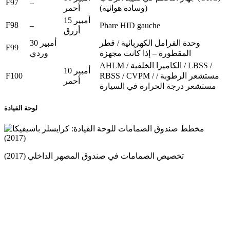
F97
–
(وسادة هوائية)
أحمر
15 أمبير
F98
–
Phare HID gauche
أزرق
وحدة الفرامل الكهربائية / قطر
30 أمبير
F99
المقطورة – إذا كانت مجهزة
وردي
AHLM / الكاميرا الخلفية / LBSS /
10 أمبير
F100
RBSS / CVPM / مستشعر الرطوبة /
أحمر
مستشعر درجة الحرارة في السيارة
لوحة القيادة
تخصيص الصمامات في صندوق المصهر الداخلي (2017)