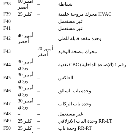
60 أمبير
F38
–
شفاطة
أصفر
F39
–
محرك مروحة خلفية HVAC
25 كلير
F40
–
–
غير مستعمل
F41
–
–
غير مستعمل
40 أمبير
F42
–
وحدة مقعد قابلة للطي
أخضر
20 أمبير
F43
–
محرك مضخة الوقود
أصفر
30 أمبير
F44
–
تغذية CBC رقم 1 (الإضاءة الداخلية)
وردي
30 أمبير
F45
–
العاكس
وردي
30 أمبير
F46
–
وحدة باب السائق
وردي
30 أمبير
F47
–
وحدة باب الركاب
وردي
F48
–
–
غير مستعمل
F49
–
وحدة الباب الانزلاقي RR-LT
25 كلير
F50
–
وحدة باب RR-RT
25 كلير