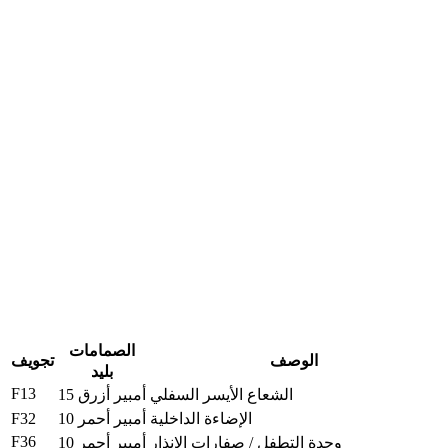
الصمامات
الوصف
تجويف
بليد
F13
الشعاع الأيسر السفلي
15 أمبير أزرق
F32
الإضاءة الداخلية
10 أمبير أحمر
F36
وحدة التطفل / صفارات الانذار
10 أمبير أحمر