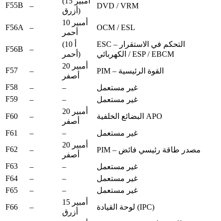
(15 أمبير
F55B
–
DVD / VRM
أزرق)
10 أمبير
F56A
–
OCM / ESL
أحمر
ESC – التحكم في الاستقرار
(10 أ
F56B
–
الكهربائي / ESP / EBCM
أحمر)
20 أمبير
F57
–
PIM – القوة الرئيسية
أصفر
F58
–
–
غير مستعمل
F59
–
–
غير مستعمل
20 أمبير
F60
–
البضائع الخلفية APO
أصفر
F61
–
–
غير مستعمل
20 أمبير
F62
–
PIM – مصدر طاقة رئيسي فائض
أصفر
F63
–
–
غير مستعمل
F64
–
–
غير مستعمل
F65
–
–
غير مستعمل
15 أمبير
F66
–
لوحة القيادة (IPC)
أزرق