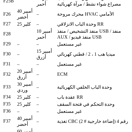
F25B
مصراع شواء نشط / مرآة كهربائية
أحمر
40 أمبير
F26
–
محرك مروحة HVAC الأمامي
أخضر
F27
–
وحدة الباب الانزلاقي RR
25 كلير
منفذ التشخيص / منفذ USB / منفذ
10 أمبير
F28
AUX / منفذ فيديو USB
أحمر
F29
–
–
غير مستعمل
15 أمبير
F30
–
ميديا ​​هب 1 ، 2 / قطني كهربائي
أزرق
F31
–
–
غير مستعمل
20 أمبير
F32
–
ECM
أزرق
30 أمبير
F33
–
وحدة الباب الخلفي الكهربائية
وردي
F34
–
عقدة باب RR
25 كلير
F35
–
وحدة التحكم في فتحة السقف
25 كلير
F36
–
–
غير مستعمل
40 أمبير
F37
–
تغذية CBC رقم 4 (إضاءة خارجية # 2)
أخضر
60 أمبير