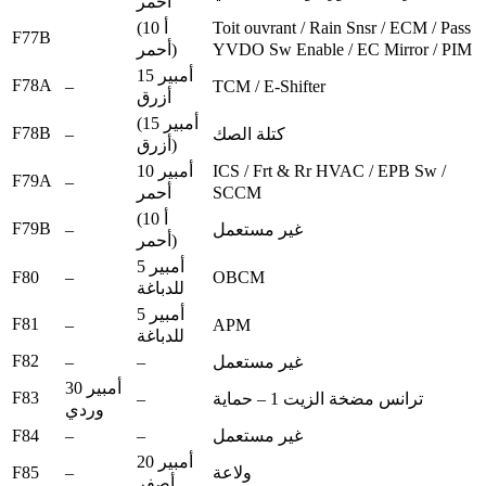
أحمر
Toit ouvrant / Rain Snsr / ECM / Pass
(10 أ
F77B
YVDO Sw Enable / EC Mirror / PIM
أحمر)
15 أمبير
F78A
–
TCM / E-Shifter
أزرق
(15 أمبير
F78B
–
كتلة الصك
أزرق)
ICS / Frt & Rr HVAC / EPB Sw /
10 أمبير
F79A
–
SCCM
أحمر
(10 أ
F79B
–
غير مستعمل
أحمر)
5 أمبير
F80
–
OBCM
للدباغة
5 أمبير
F81
–
APM
للدباغة
F82
–
–
غير مستعمل
30 أمبير
F83
–
ترانس مضخة الزيت 1 – حماية
وردي
F84
–
–
غير مستعمل
20 أمبير
F85
–
ولاعة
أصفر