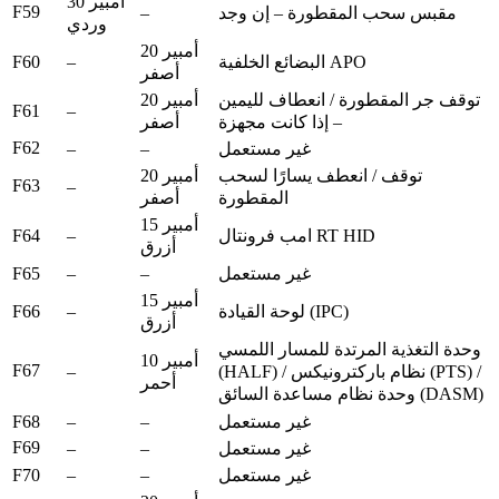
30 أمبير
F59
–
مقبس سحب المقطورة – إن وجد
وردي
20 أمبير
F60
–
البضائع الخلفية APO
أصفر
توقف جر المقطورة / انعطاف لليمين
20 أمبير
F61
–
– إذا كانت مجهزة
أصفر
F62
–
–
غير مستعمل
توقف / انعطف يسارًا لسحب
20 أمبير
F63
–
المقطورة
أصفر
15 أمبير
F64
–
امب فرونتال RT HID
أزرق
F65
–
–
غير مستعمل
15 أمبير
F66
–
لوحة القيادة (IPC)
أزرق
وحدة التغذية المرتدة للمسار اللمسي
10 أمبير
F67
–
(HALF) / نظام باركترونيكس (PTS) /
أحمر
وحدة نظام مساعدة السائق (DASM)
F68
–
–
غير مستعمل
F69
–
–
غير مستعمل
F70
–
–
غير مستعمل