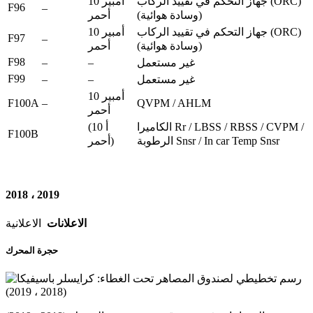
جهاز التحكم في تقييد الركاب (ORC)
10 أمبير
F96
–
(وسادة هوائية)
أحمر
جهاز التحكم في تقييد الركاب (ORC)
10 أمبير
F97
–
(وسادة هوائية)
أحمر
F98
–
–
غير مستعمل
F99
–
–
غير مستعمل
10 أمبير
F100A
–
QVPM / AHLM
أحمر
الكاميرا Rr / LBSS / RBSS / CVPM /
(10 أ
F100B
الرطوبة Snsr / In car Temp Snsr
أحمر)
2018 ، 2019
الاعلانات
الاعلانية
حجرة المحرك