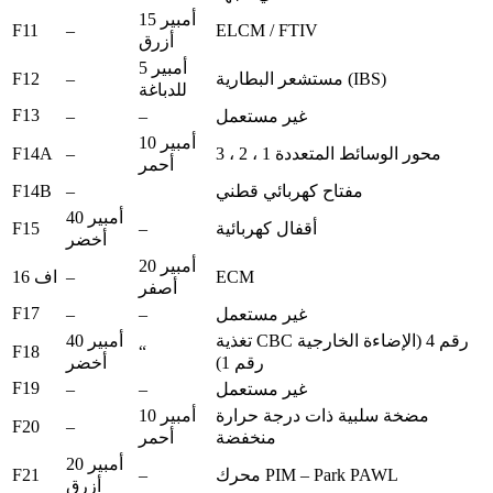
15 أمبير
F11
–
ELCM / FTIV
أزرق
5 أمبير
F12
–
مستشعر البطارية (IBS)
للدباغة
F13
–
–
غير مستعمل
10 أمبير
F14A
–
محور الوسائط المتعددة 1 ، 2 ، 3
أحمر
F14B
–
مفتاح كهربائي قطني
40 أمبير
F15
–
أقفال كهربائية
أخضر
20 أمبير
–
ECM
اف 16
أصفر
F17
–
–
غير مستعمل
تغذية CBC رقم 4 (الإضاءة الخارجية
40 أمبير
F18
“
رقم 1)
أخضر
F19
–
–
غير مستعمل
مضخة سلبية ذات درجة حرارة
10 أمبير
F20
–
منخفضة
أحمر
20 أمبير
F21
–
محرك PIM – Park PAWL
أزرق