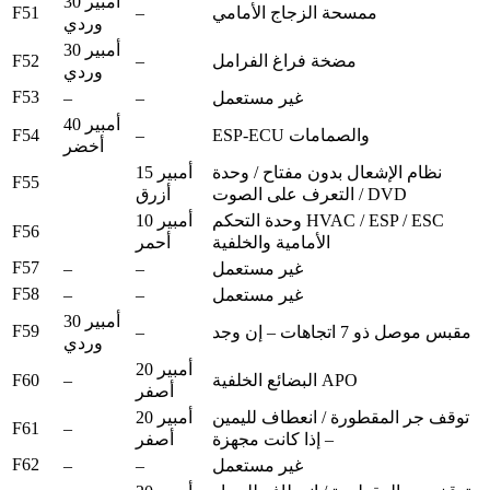
30 أمبير
F51
–
ممسحة الزجاج الأمامي
وردي
30 أمبير
F52
–
مضخة فراغ الفرامل
وردي
F53
–
–
غير مستعمل
40 أمبير
F54
–
ESP-ECU والصمامات
أخضر
نظام الإشعال بدون مفتاح / وحدة
15 أمبير
F55
التعرف على الصوت / DVD
أزرق
وحدة التحكم HVAC / ESP / ESC
10 أمبير
F56
الأمامية والخلفية
أحمر
F57
–
–
غير مستعمل
F58
–
–
غير مستعمل
30 أمبير
F59
–
مقبس موصل ذو 7 اتجاهات – إن وجد
وردي
20 أمبير
F60
–
البضائع الخلفية APO
أصفر
توقف جر المقطورة / انعطاف لليمين
20 أمبير
F61
–
– إذا كانت مجهزة
أصفر
F62
–
–
غير مستعمل