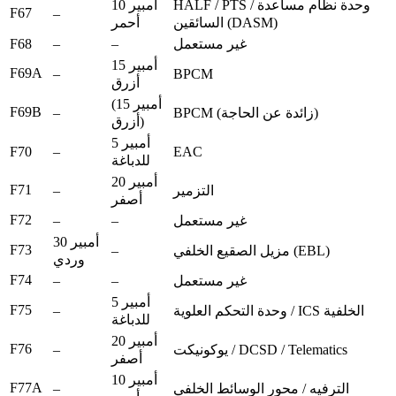
HALF / PTS / وحدة نظام مساعدة
10 أمبير
F67
–
السائقين (DASM)
أحمر
F68
–
–
غير مستعمل
15 أمبير
F69A
–
BPCM
أزرق
(15 أمبير
F69B
–
BPCM (زائدة عن الحاجة)
أزرق)
5 أمبير
F70
–
EAC
للدباغة
20 أمبير
F71
–
التزمير
أصفر
F72
–
–
غير مستعمل
30 أمبير
F73
–
مزيل الصقيع الخلفي (EBL)
وردي
F74
–
–
غير مستعمل
5 أمبير
F75
–
وحدة التحكم العلوية / ICS الخلفية
للدباغة
20 أمبير
F76
–
يوكونيكت / DCSD / Telematics
أصفر
10 أمبير
F77A
–
الترفيه / محور الوسائط الخلفي