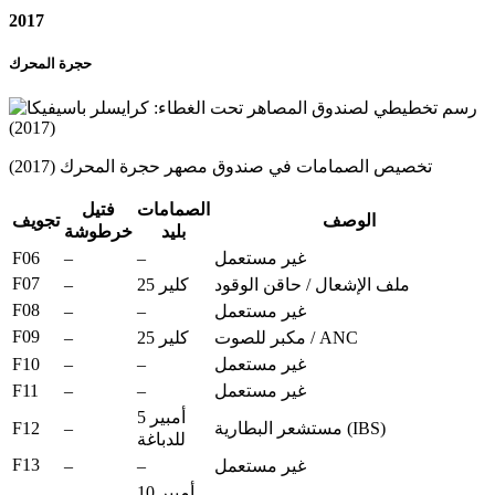
2017
حجرة المحرك
تخصيص الصمامات في صندوق مصهر حجرة المحرك (2017)
الصمامات
فتيل
الوصف
تجويف
بليد
خرطوشة
F06
–
–
غير مستعمل
F07
–
ملف الإشعال / حاقن الوقود
25 كلير
F08
–
–
غير مستعمل
F09
–
مكبر للصوت / ANC
25 كلير
F10
–
–
غير مستعمل
F11
–
–
غير مستعمل
5 أمبير
F12
–
مستشعر البطارية (IBS)
للدباغة
F13
–
–
غير مستعمل
10 أمبير