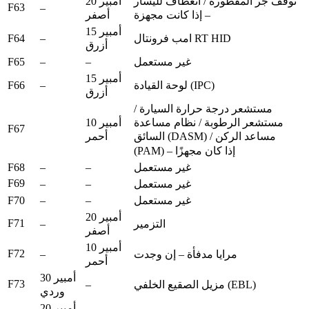
توقف جر المقطورة / انعطاف لليسار
20 أمبير
F63
–
– إذا كانت مجهزة
أصفر
15 أمبير
F64
–
امب فرونتال RT HID
أزرق
F65
–
–
غير مستعمل
15 أمبير
F66
–
لوحة القيادة (IPC)
أزرق
مستشعر درجة حرارة السيارة /
10 أمبير
مستشعر الرطوبة / نظام مساعدة
F67
أحمر
السائق (DASM) / مساعد الركن
(PAM) – إذا كان مجهزًا
F68
–
–
غير مستعمل
F69
–
–
غير مستعمل
F70
–
–
غير مستعمل
20 أمبير
F71
–
التزمير
أصفر
10 أمبير
F72
–
مرايا مدفأة – إن وجدت
أحمر
30 أمبير
F73
–
مزيل الصقيع الخلفي (EBL)
وردي
20 أمبير