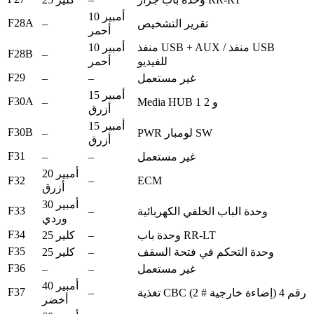
10 أمبير
F28A
–
تقرير التشخيص
أحمر
منفذ USB + AUX / منفذ USB
10 أمبير
F28B
–
للفيديو
أحمر
F29
–
–
غير مستعمل
15 أمبير
F30A
–
Media HUB 1 و 2
أزرق
15 أمبير
F30B
–
PWR لومبار SW
أزرق
F31
–
–
غير مستعمل
20 أمبير
F32
–
ECM
أزرق
30 أمبير
F33
–
وحدة الباب الخلفي الكهربائية
وردي
F34
–
وحدة باب RR-LT
25 كلير
F35
–
وحدة التحكم في فتحة السقف
25 كلير
F36
–
–
غير مستعمل
40 أمبير
F37
–
تغذية CBC رقم 4 (إضاءة خارجية # 2)
أخضر