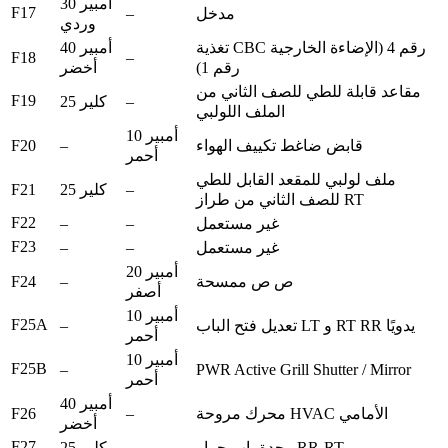
30 أمبير
F17
–
مدخل
وردي
تغذية CBC رقم 4 (الإضاءة الخارجية
40 أمبير
F18
–
رقم 1)
أخضر
مقاعد قابلة للطي للصف الثاني من
F19
–
25 كلير
الملف اللولبي
10 أمبير
F20
–
قابض ضاغط تكييف الهواء
أحمر
ملف لولبي للمقعد القابل للطي
F21
–
25 كلير
للصف الثاني من طراز RT
F22
–
–
غير مستعمل
F23
–
–
غير مستعمل
20 أمبير
F24
–
ص ص ممسحة
أصفر
10 أمبير
F25A
–
تعديل فتح الباب LT و RT RR يدويًا
أحمر
10 أمبير
F25B
–
PWR Active Grill Shutter / Mirror
أحمر
40 أمبير
F26
–
محرك مروحة HVAC الأمامي
أخضر
F27
–
وحدة باب جرار RR-RT
25 كلير