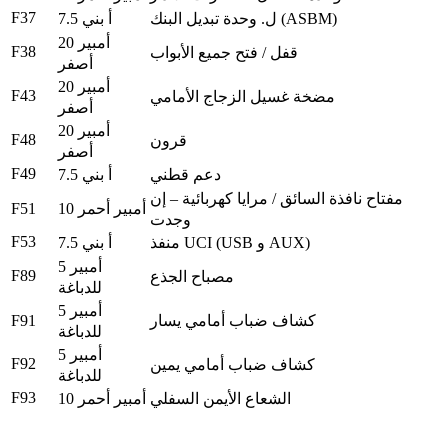
F37
وحدة تبديل البنك (ASBM)
ل.
7.5 أ بني
20 أمبير
F38
قفل / فتح جميع الأبواب
أصفر
20 أمبير
F43
مضخة غسيل الزجاج الأمامي
أصفر
20 أمبير
F48
قرون
أصفر
F49
دعم قطني
7.5 أ بني
مفتاح نافذة السائق / مرايا كهربائية – إن
F51
10 أمبير أحمر
وجدت
F53
منفذ UCI (USB و AUX)
7.5 أ بني
5 أمبير
F89
مصباح الجذع
للدباغة
5 أمبير
F91
كشاف ضباب أمامي يسار
للدباغة
5 أمبير
F92
كشاف ضباب أمامي يمين
للدباغة
F93
الشعاع الأيمن السفلي
10 أمبير أحمر