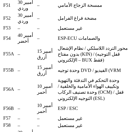
30 أمبير
F51
–
ممسحة الزجاج الأمامي
وردي
30 أمبير
F52
–
مضخة فراغ الفرامل
وردي
F53
–
–
غير مستعمل
40 أمبير
F54
–
ESP-ECU والصمامات
أخضر
محور التردد اللاسلكي / نظام الإشعال
15 أمبير
F55A
–
بدون مفتاح (KIN) / (قفل التوجيه
أزرق
الإلكتروني – BUX فقط)
15 أمبير
F55B
–
وحدة توجيه DVD / الفيديو (VRM
أزرق
وحدة التحكم في التدفئة والتهوية
10 أمبير
وتكييف الهواء الأمامية والخلفية /
F56A
–
أحمر
وحدة تصنيف الركاب (OCM) / قفل
التوجيه الإلكتروني (ESL)
10 أمبير
F56B
–
ESP / ESC
أحمر
F57
–
–
غير مستعمل
F58
–
–
غير مستعمل