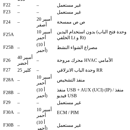
F22
–
–
غير مستعمل
F23
–
–
غير مستعمل
20 أمبير
F24
–
ص ص ممسحة
أصفر
بدون استخدام اليدين (وحدة فتح الباب
10 أمبير
F25A
الخلفي Lt و Rt)
أحمر
(10 أ
F25B
–
مصراع الشواء النشط
أحمر)
40 أمبير
F26
–
محرك مروحة HVAC الأمامي
أخضر
F27
–
وحدة الباب الانزلاقي RR
25 كلير
10 أمبير
F28A
–
منفذ التشخيص
أحمر
منفذ USB + AUX (UCI) (IP) / منفذ
(10 أ
F28B
–
فيديو USB
أحمر)
F29
–
–
غير مستعمل
10 أمبير
F30A
–
ECM / PIM
أحمر
(10 أ
F30B
–
غير مستعمل
أحمر)