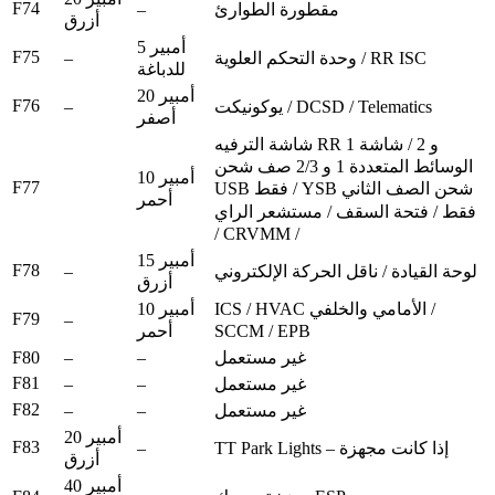
F74
–
مقطورة الطوارئ
أزرق
5 أمبير
F75
–
وحدة التحكم العلوية / RR ISC
للدباغة
20 أمبير
F76
–
يوكونيكت / DCSD / Telematics
أصفر
شاشة الترفيه RR 1 و 2 / شاشة
الوسائط المتعددة 1 و 2/3 صف شحن
10 أمبير
F77
USB فقط / YSB شحن الصف الثاني
أحمر
فقط / فتحة السقف / مستشعر الراي
/ CRVMM /
15 أمبير
F78
–
لوحة القيادة / ناقل الحركة الإلكتروني
أزرق
ICS / HVAC الأمامي والخلفي /
10 أمبير
F79
–
SCCM / EPB
أحمر
F80
–
–
غير مستعمل
F81
–
–
غير مستعمل
F82
–
–
غير مستعمل
20 أمبير
F83
–
TT Park Lights – إذا كانت مجهزة
أزرق
40 أمبير