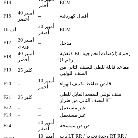
F14
–
ECM
أحمر
40 أمبير
F15
–
أقفال كهربائية
أخضر
20 أمبير
–
ECM
اف 16
أصفر
30 أمبير
F17
–
مدخل
وردي
تغذية CBC رقم 4 (الإضاءة الخارجية
40 أمبير
F18
رقم 1)
أخضر
مقاعد قابلة للطي للصف الثاني من
F19
25 كلير
الملف اللولبي
10 أمبير
F20
–
قابض ضاغط تكييف الهواء
أحمر
ملف لولبي للمقعد القابل للطي
F21
–
25 كلير
للصف الثاني من طراز RT
F22
–
–
غير مستعمل
F23
–
–
غير مستعمل
20 أمبير
F24
–
ص ص ممسحة
أصفر
باب LT RR / وحدة تحرير RT RR /
10 أمبير