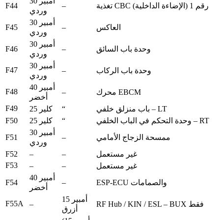
30 أمبير
F44
–
تغذية CBC رقم 1 (الإضاءة الداخلية)
وردي
30 أمبير
F45
–
العاكس
وردي
30 أمبير
F46
–
وحدة باب السائق
وردي
30 أمبير
F47
–
وحدة باب الركاب
وردي
40 أمبير
F48
–
محرك EBCM
أخضر
F49
“
باب منزلق خلفي – LT
25 كلير
F50
“
وحدة التحكم في الباب الخلفي – RT
25 كلير
30 أمبير
F51
–
ممسحة الزجاج الأمامي
وردي
F52
–
–
غير مستعمل
F53
–
–
غير مستعمل
40 أمبير
F54
–
ESP-ECU والصمامات
أخضر
15 أمبير
F55A
–
RF Hub / KIN / ESL – BUX فقط
أزرق