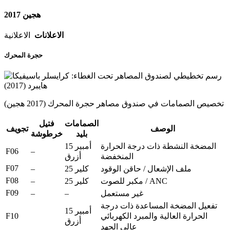
هجين 2017
الاعلانات
الاعلانية
حجرة المحرك
تخصيص الصمامات في صندوق مصاهر حجرة المحرك (2017 هجين)
الصمامات
فتيل
الوصف
تجويف
بليد
خرطوشة
المضخة النشطة ذات درجة الحرارة
15 أمبير
F06
–
المنخفضة
أزرق
F07
–
ملف الإشعال / حاقن الوقود
25 كلير
F08
–
مكبر للصوت / ANC
25 كلير
F09
–
–
غير مستعمل
تفعيل المضخة المساعدة ذات درجة
15 أمبير
F10
الحرارة العالية والمبرد الكهربائي
أزرق
عالي الجهد