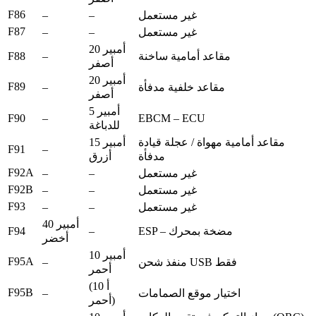
F86
–
–
غير مستعمل
F87
–
–
غير مستعمل
20 أمبير
F88
–
مقاعد أمامية ساخنة
أصفر
20 أمبير
F89
–
مقاعد خلفية مدفأة
أصفر
5 أمبير
F90
–
EBCM – ECU
للدباغة
مقاعد أمامية مهواة / عجلة قيادة
15 أمبير
F91
–
مدفأة
أزرق
F92A
–
–
غير مستعمل
F92B
–
–
غير مستعمل
F93
–
–
غير مستعمل
40 أمبير
F94
–
ESP – مضخة بمحرك
أخضر
10 أمبير
F95A
–
منفذ شحن USB فقط
أحمر
(10 أ
F95B
–
اختيار موقع الصمامات
أحمر)