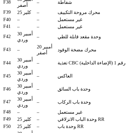
F38
–
شفاطة
أصفر
F39
–
محرك مروحة التكييف
25 كلير
F40
–
–
غير مستعمل
F41
–
–
غير مستعمل
30 أمبير
F42
–
وحدة مقعد قابلة للطي
وردي
20 أمبير
F43
–
محرك مضخة الوقود
أصفر
30 أمبير
F44
–
تغذية CBC رقم 1 (الإضاءة الداخلية)
وردي
30 أمبير
F45
–
العاكس
وردي
30 أمبير
F46
–
وحدة باب السائق
وردي
30 أمبير
F47
–
وحدة باب الركاب
وردي
F48
–
–
غير مستعمل
F49
–
وحدة الباب الانزلاقي RR
25 كلير
F50
–
وحدة باب RR
25 كلير