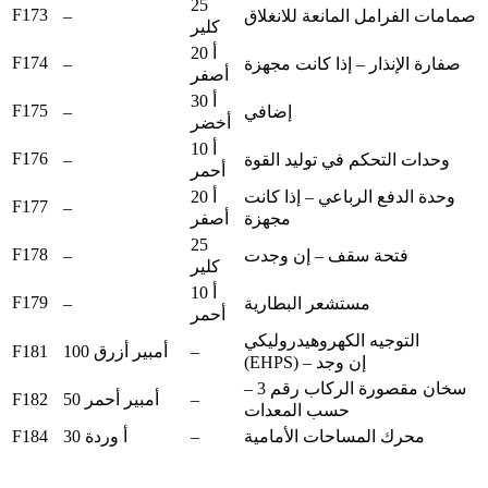
25
F173
–
صمامات الفرامل المانعة للانغلاق
كلير
20 أ
F174
–
صفارة الإنذار – إذا كانت مجهزة
أصفر
30 أ
F175
–
إضافي
أخضر
10 أ
F176
–
وحدات التحكم في توليد القوة
أحمر
وحدة الدفع الرباعي – إذا كانت
20 أ
F177
–
مجهزة
أصفر
25
F178
–
فتحة سقف – إن وجدت
كلير
10 أ
F179
–
مستشعر البطارية
أحمر
التوجيه الكهروهيدروليكي
F181
–
100 أمبير أزرق
(EHPS) – إن وجد
سخان مقصورة الركاب رقم 3 –
F182
–
50 أمبير أحمر
حسب المعدات
F184
–
محرك المساحات الأمامية
30 أ وردة