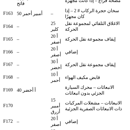
مضخة فراغ – إذا كانت مجهزة
فاتح
سخان حجرة الركاب # 2 – إذا
F163
–
50 أمبير أحمر
كان مجهزًا
25
الاغلاق التلقائي لمجموعة نقل
F164
–
كلير
الحركة
20 أ
F165
–
إيقاف مجموعة نقل الحركة
أصفر
20 أ
F166
–
إضافي
أصفر
30 أ
F167
–
إيقاف مجموعة نقل الحركة
أخضر
10 أ
F168
–
قابض مكيف الهواء
أحمر
الانبعاثات – محرك السيارة
F169
40 أ أخضر
الجزئي بدون انبعاثات
15
الانبعاثات – مشغلات المركبات
F170
أمبير
ذات الانبعاثات الصفرية الجزئية
أزرق
20 أ
F172
–
إضافي
أصفر