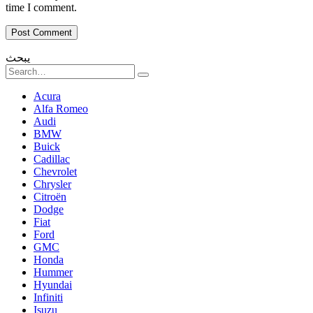
time I comment.
يبحث
Search
for:
Acura
Alfa Romeo
Audi
BMW
Buick
Cadillac
Chevrolet
Chrysler
Citroën
Dodge
Fiat
Ford
GMC
Honda
Hummer
Hyundai
Infiniti
Isuzu