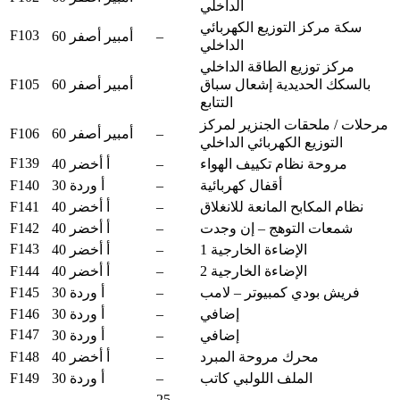
الداخلي
سكة مركز التوزيع الكهربائي
F103
–
60 أمبير أصفر
الداخلي
مركز توزيع الطاقة الداخلي
F105
60 أمبير أصفر
بالسكك الحديدية إشعال سباق
التتابع
مرحلات / ملحقات الجنزير لمركز
F106
–
60 أمبير أصفر
التوزيع الكهربائي الداخلي
F139
–
مروحة نظام تكييف الهواء
40 أ أخضر
F140
–
أقفال كهربائية
30 أ وردة
F141
–
نظام المكابح المانعة للانغلاق
40 أ أخضر
F142
–
شمعات التوهج – إن وجدت
40 أ أخضر
F143
–
الإضاءة الخارجية 1
40 أ أخضر
F144
–
الإضاءة الخارجية 2
40 أ أخضر
F145
–
فريش بودي كمبيوتر – لامب
30 أ وردة
F146
–
إضافي
30 أ وردة
F147
–
إضافي
30 أ وردة
F148
–
محرك مروحة المبرد
40 أ أخضر
F149
–
الملف اللولبي كاتب
30 أ وردة
25