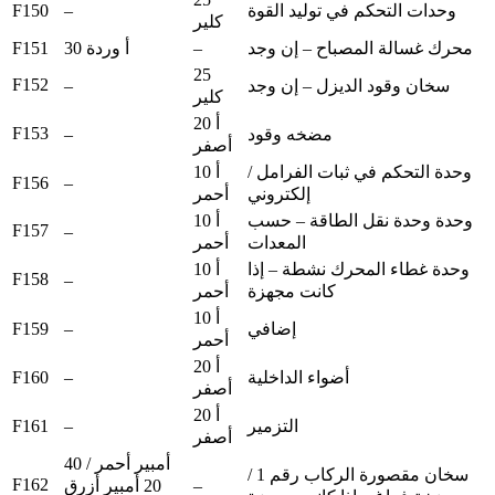
F150
–
وحدات التحكم في توليد القوة
كلير
F151
–
محرك غسالة المصباح – إن وجد
30 أ وردة
25
F152
–
سخان وقود الديزل – إن وجد
كلير
20 أ
F153
–
مضخه وقود
أصفر
وحدة التحكم في ثبات الفرامل /
10 أ
F156
–
إلكتروني
أحمر
وحدة وحدة نقل الطاقة – حسب
10 أ
F157
–
المعدات
أحمر
وحدة غطاء المحرك نشطة – إذا
10 أ
F158
–
كانت مجهزة
أحمر
10 أ
F159
–
إضافي
أحمر
20 أ
F160
–
أضواء الداخلية
أصفر
20 أ
F161
–
التزمير
أصفر
40 أمبير أحمر /
سخان مقصورة الركاب رقم 1 /
F162
–
20 أمبير أزرق