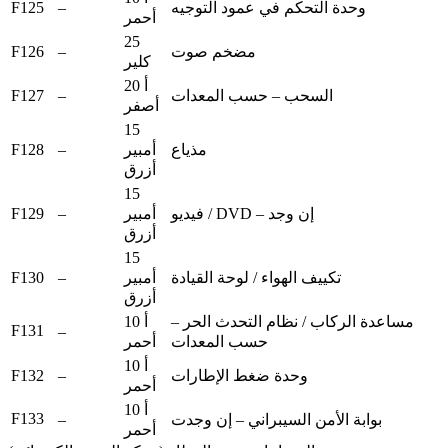
F125
–
وحدة التحكم في عمود التوجيه
أحمر
25
F126
–
مضخم صوت
كلير
20 أ
F127
–
السحب – حسب المعدات
أصفر
15
F128
–
أمبير
مذياع
أزرق
15
F129
–
أمبير
فيديو / DVD – إن وجد
أزرق
15
F130
–
أمبير
تكييف الهواء / لوحة القيادة
أزرق
مساعدة الركاب / نظام التحدث الحر –
10 أ
F131
–
حسب المعدات
أحمر
10 أ
F132
–
وحدة ضغط الإطارات
أحمر
10 أ
F133
–
بوابة الأمن السيبراني – إن وجدت
أحمر