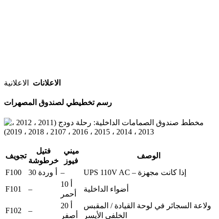
الاعلانات
الاعلانية
رسم تخطيطي لصندوق المصهرات
ميني
فتيل
الوصف
تجويف
فيوز
خرطوشة
F100
–
UPS 110V AC – إذا كانت مجهزة
30 أ وردة
10 أ
F101
–
أضواء الداخلية
أحمر
ولاعة السجائر في لوحة القيادة / المقبس
20 أ
F102
–
الخلفي الأيسر
أصفر