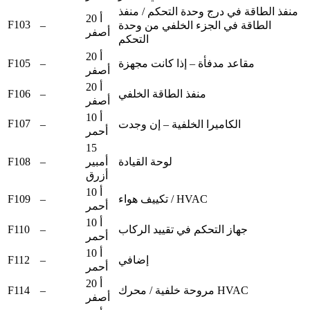
منفذ الطاقة في درج وحدة التحكم / منفذ
20 أ
F103
–
الطاقة في الجزء الخلفي من وحدة
أصفر
التحكم
20 أ
F105
–
مقاعد مدفأة – إذا كانت مجهزة
أصفر
20 أ
F106
–
منفذ الطاقة الخلفي
أصفر
10 أ
F107
–
الكاميرا الخلفية – إن وجدت
أحمر
15
F108
–
أمبير
لوحة القيادة
أزرق
10 أ
F109
–
تكييف هواء / HVAC
أحمر
10 أ
F110
–
جهاز التحكم في تقييد الركاب
أحمر
10 أ
F112
–
إضافي
أحمر
20 أ
F114
–
مروحة خلفية / محرك HVAC
أصفر