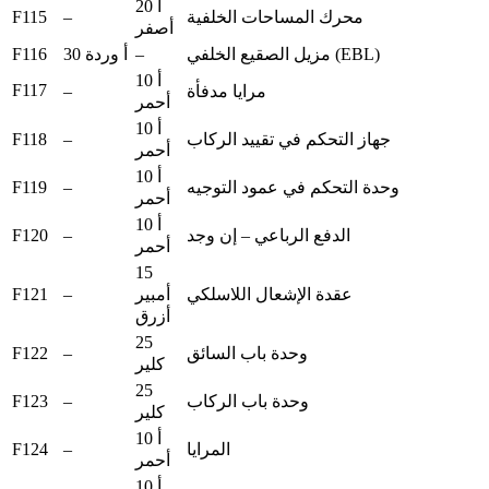
20 أ
F115
–
محرك المساحات الخلفية
أصفر
F116
–
مزيل الصقيع الخلفي (EBL)
30 أ وردة
10 أ
F117
–
مرايا مدفأة
أحمر
10 أ
F118
–
جهاز التحكم في تقييد الركاب
أحمر
10 أ
F119
–
وحدة التحكم في عمود التوجيه
أحمر
10 أ
F120
–
الدفع الرباعي – إن وجد
أحمر
15
F121
–
أمبير
عقدة الإشعال اللاسلكي
أزرق
25
F122
–
وحدة باب السائق
كلير
25
F123
–
وحدة باب الركاب
كلير
10 أ
F124
–
المرايا
أحمر
10 أ