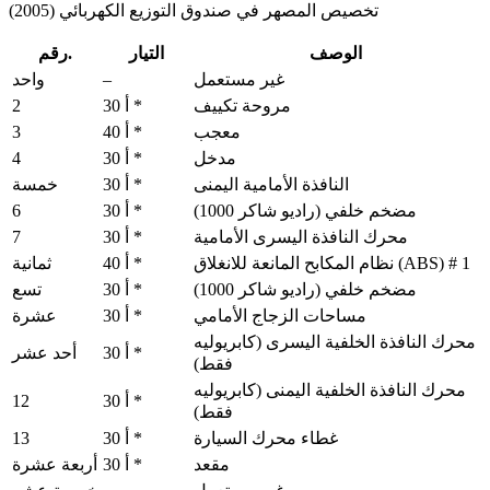
تخصيص المصهر في صندوق التوزيع الكهربائي (2005)
الوصف
التيار
رقم.
–
غير مستعمل
واحد
2
مروحة تكييف
30 أ *
3
معجب
40 أ *
4
مدخل
30 أ *
النافذة الأمامية اليمنى
30 أ *
خمسة
6
مضخم خلفي (راديو شاكر 1000)
30 أ *
7
محرك النافذة اليسرى الأمامية
30 أ *
نظام المكابح المانعة للانغلاق (ABS) # 1
40 أ *
ثمانية
مضخم خلفي (راديو شاكر 1000)
30 أ *
تسع
مساحات الزجاج الأمامي
30 أ *
عشرة
محرك النافذة الخلفية اليسرى (كابريوليه
30 أ *
أحد عشر
فقط)
محرك النافذة الخلفية اليمنى (كابريوليه
12
30 أ *
فقط)
13
غطاء محرك السيارة
30 أ *
مقعد
30 أ *
أربعة عشرة