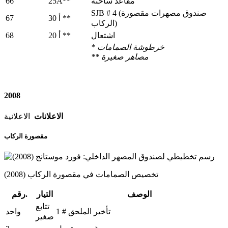
66
25A**
مقاعد ساخنة
SJB # 4 (صندوق مصهرات مقصورة
67
30 أ **
الركاب)
68
اشتعال
20 أ **
* خرطوشة الصمامات
مصاهر
صغيرة
**
2008
الاعلانات
الاعلانية
مقصورة الركاب
تخصيص الصمامات في مقصورة الركاب (2008)
الوصف
التيار
رقم.
تتابع
تأخير الملحق # 1
واحد
صغير