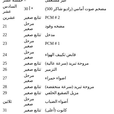
–
غير مستعمل
خمسة عشر
السادس
مضخم صوت أمامي (راديو شاكر 500)
30 أ *
عشر
PCM # 2
تتابع صغير
عشرين
مرحل
21
مضخه وقود
صغير
22
مدخل
تتابع صغير
مرحل
23
PCM # 1
صغير
مرحل
24
قابض تكييف الهواء
صغير
25
مروحة تبريد (سرعة عالية)
تتابع صغير
26
التزمير
تتابع صغير
مرحل
27
اضواء حمراء
صغير
28
مروحة تبريد (سرعة منخفضة)
تتابع صغير
29
مزيل الصقيع الخلفي
تتابع صغير
مرحل
أضواء الضباب
ثلاثين
صغير
31
كابوت (أعلى)
تتابع صغير