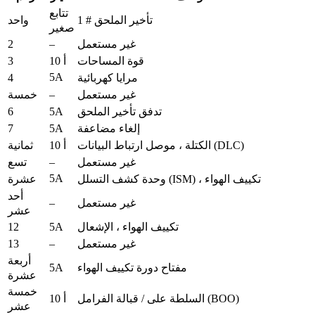
تتابع
تأخير الملحق # 1
واحد
صغير
2
–
غير مستعمل
3
قوة المساحات
10 أ
5A
4
مرايا كهربائية
–
غير مستعمل
خمسة
6
5A
تدفق تأخير الملحق
7
5A
إلغاء مضاعفة
الكتلة ، موصل ارتباط البيانات (DLC)
10 أ
ثمانية
–
غير مستعمل
تسع
5A
وحدة كشف التسلل (ISM) ، تكييف الهواء
عشرة
أحد
–
غير مستعمل
عشر
12
5A
تكييف الهواء ، الإشعال
13
–
غير مستعمل
أربعة
5A
مفتاح دورة تكييف الهواء
عشرة
خمسة
السلطة على / قبالة الفرامل (BOO)
10 أ
عشر