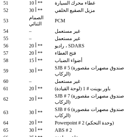
51
غطاء محرك السيارة
10 أ **
52
مزيل الصقيع الخلفي
30 أ **
الصمام
53
PCM
الثنائي
54
–
غير مستعمل
55
–
غير مستعمل
56
راديو ، SDARS
20 أ **
57
فتح الغطاء
20 أ **
58
أضواء الضباب
15 أ **
SJB # 5 (صندوق مصهرات مقصورة
59
30 أ **
الركاب)
60
–
غير مستعمل
61
باور بوينت # 1 (لوحة القيادة)
20 أ **
SJB # 7 (صندوق مصهرات مقصورة
62
20 أ **
الركاب)
SJB # 6 (صندوق مصهرات مقصورة
63
30 أ **
الركاب)
64
Powerpoint # 2 (وحدة التحكم)
20 أ **
65
ABS # 2
30 أ **