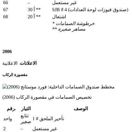
66
–
غير مستعمل
67
SJB # 4 (صندوق فيوزات لوحة العدادات)
30 أ **
68
اشتعال
20 أ **
* خرطوشة الصمامات
مصاهر
صغيرة
**
2006
الاعلانات
الاعلانية
مقصورة الركاب
تخصيص الصمامات في مقصورة الركاب (2006)
الوصف
التيار
رقم.
تتابع
تأخير الملحق # 1
واحد
صغير
2
–
غير مستعمل