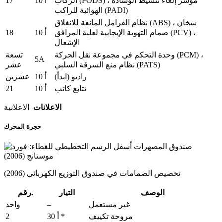
17
10 أ
الركاب (PODS) ، مؤشر إلغاء تنشيط الوسادة
الهوائية للراكب (PADI)
نظام الفرامل المانعة للانغلاق (ABS) ، سخان
18
10 أ
صمام التهوية الإيجابية لعلبة المرافق (PCV) ،
الإشعال
وحدة التحكم في مجموعة نقل الحركة (PCM) ،
تسعة
5A
نظام منع السرقة السلبي (PATS)
عشر
راديو (ابدأ)
10 أ
عشرين
21
تتابع كاتب
10 أ
الاعلانات
الاعلانية
حجرة المحرك
تخصيص الصمامات في صندوق التوزيع الكهربائي (2006)
الوصف
التيار
رقم.
–
غير مستعمل
واحد
2
مروحة تكييف
30 أ *