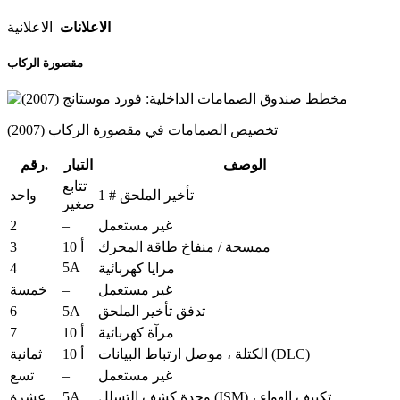
الاعلانات
الاعلانية
مقصورة الركاب
تخصيص الصمامات في مقصورة الركاب (2007)
الوصف
التيار
رقم.
تتابع
تأخير الملحق # 1
واحد
صغير
2
–
غير مستعمل
3
ممسحة / منفاخ طاقة المحرك
10 أ
5A
4
مرايا كهربائية
–
غير مستعمل
خمسة
6
5A
تدفق تأخير الملحق
7
مرآة كهربائية
10 أ
الكتلة ، موصل ارتباط البيانات (DLC)
10 أ
ثمانية
–
غير مستعمل
تسع
5A
وحدة كشف التسلل (ISM) ، تكييف الهواء
عشرة