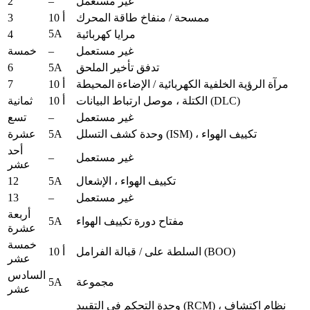
2
–
غير مستعمل
3
ممسحة / منفاخ طاقة المحرك
10 أ
5A
4
مرايا كهربائية
–
غير مستعمل
خمسة
6
5A
تدفق تأخير الملحق
7
مرآة الرؤية الخلفية الكهربائية / الإضاءة المحيطة
10 أ
الكتلة ، موصل ارتباط البيانات (DLC)
10 أ
ثمانية
–
غير مستعمل
تسع
5A
وحدة كشف التسلل (ISM) ، تكييف الهواء
عشرة
أحد
–
غير مستعمل
عشر
12
5A
تكييف الهواء ، الإشعال
13
–
غير مستعمل
أربعة
5A
مفتاح دورة تكييف الهواء
عشرة
خمسة
السلطة على / قبالة الفرامل (BOO)
10 أ
عشر
السادس
5A
مجموعة
عشر
وحدة التحكم في التقييد (RCM) ، نظام اكتشاف