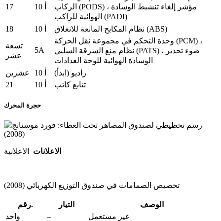
17
10 أ
الركاب (PODS) ، مؤشر إلغاء تنشيط الوسادة
الهوائية للراكب (PADI)
18
نظام المكابح المانعة للانغلاق (ABS)
10 أ
وحدة التحكم في مجموعة نقل الحركة (PCM) ،
تسعة
5A
نظام منع السرقة السلبي (PATS) ، ضوء تحذير
عشر
الوسادة الهوائية للوحة العدادات
راديو (ابدأ)
10 أ
عشرين
21
تتابع كاتب
10 أ
حجرة المحرك
الاعلانات
الاعلانية
تخصيص الصمامات في صندوق التوزيع الكهربائي (2008)
الوصف
التيار
رقم.
–
غير مستعمل
واحد