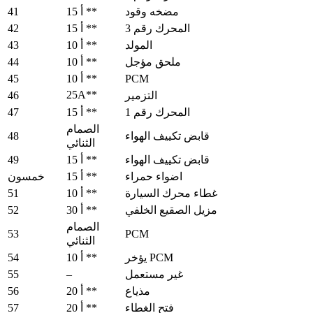
41
مضخه وقود
15 أ **
42
المحرك رقم 3
15 أ **
43
المولد
10 أ **
44
ملحق مؤجل
10 أ **
45
PCM
10 أ **
25A**
46
التزمير
47
المحرك رقم 1
15 أ **
الصمام
48
قابض تكييف الهواء
الثنائي
49
قابض تكييف الهواء
15 أ **
اضواء حمراء
15 أ **
خمسون
51
غطاء محرك السيارة
10 أ **
52
مزيل الصقيع الخلفي
30 أ **
الصمام
53
PCM
الثنائي
54
يؤخر PCM
10 أ **
55
–
غير مستعمل
56
مذياع
20 أ **
57
فتح الغطاء
20 أ **