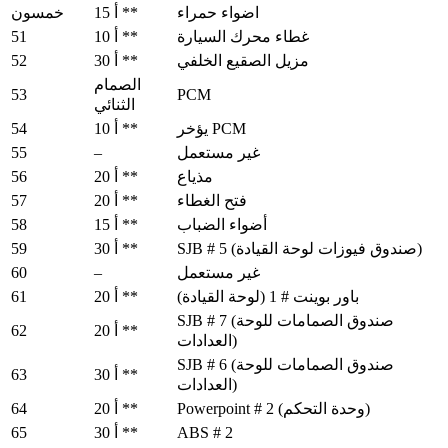
اضواء حمراء
15 أ **
خمسون
51
غطاء محرك السيارة
10 أ **
52
مزيل الصقيع الخلفي
30 أ **
الصمام
53
PCM
الثنائي
54
يؤخر PCM
10 أ **
55
–
غير مستعمل
56
مذياع
20 أ **
57
فتح الغطاء
20 أ **
58
أضواء الضباب
15 أ **
59
SJB # 5 (صندوق فيوزات لوحة القيادة)
30 أ **
60
–
غير مستعمل
61
باور بوينت # 1 (لوحة القيادة)
20 أ **
SJB # 7 (صندوق الصمامات للوحة
62
20 أ **
العدادات)
SJB # 6 (صندوق الصمامات للوحة
63
30 أ **
العدادات)
64
Powerpoint # 2 (وحدة التحكم)
20 أ **
65
ABS # 2
30 أ **