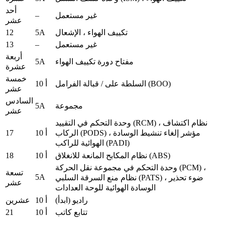
أحد
–
غير مستعمل
عشر
12
5A
تكييف الهواء ، الإشعال
13
–
غير مستعمل
أربعة
5A
مفتاح دورة تكييف الهواء
عشرة
خمسة
السلطة على / قبالة الفرامل (BOO)
10 أ
عشر
السادس
5A
مجموعة
عشر
وحدة التحكم في التقييد (RCM) ، نظام اكتشاف
17
10 أ
الركاب (PODS) ، مؤشر إلغاء تنشيط الوسادة
الهوائية للراكب (PADI)
18
نظام المكابح المانعة للانغلاق (ABS)
10 أ
وحدة التحكم في مجموعة نقل الحركة (PCM) ،
تسعة
5A
نظام منع السرقة السلبي (PATS) ، ضوء تحذير
عشر
الوسادة الهوائية للوحة العدادات
راديو (ابدأ)
10 أ
عشرين
21
تتابع كاتب
10 أ