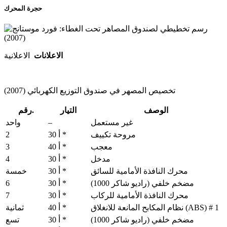
حجرة المحرك
الاعلانات
الاعلانية
تخصيص المصهر في صندوق التوزيع الكهربائي (2007)
الوصف
التيار
رقم.
–
غير مستعمل
واحد
2
مروحة تكييف
30 أ *
3
معجب
40 أ *
4
مدخل
30 أ *
محرك النافذة الأمامية للسائق
30 أ *
خمسة
6
مضخم خلفي (راديو شاكر 1000)
30 أ *
7
محرك النافذة الأمامية للركاب
30 أ *
نظام المكابح المانعة للانغلاق (ABS) # 1
40 أ *
ثمانية
مضخم خلفي (راديو شاكر 1000)
30 أ *
تسع