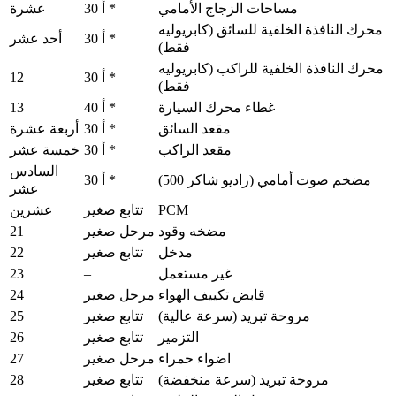
مساحات الزجاج الأمامي
30 أ *
عشرة
محرك النافذة الخلفية للسائق (كابريوليه
30 أ *
أحد عشر
فقط)
محرك النافذة الخلفية للراكب (كابريوليه
12
30 أ *
فقط)
13
غطاء محرك السيارة
40 أ *
مقعد السائق
30 أ *
أربعة عشرة
مقعد الراكب
30 أ *
خمسة عشر
السادس
مضخم صوت أمامي (راديو شاكر 500)
30 أ *
عشر
PCM
تتابع صغير
عشرين
21
مضخه وقود
مرحل صغير
22
مدخل
تتابع صغير
23
–
غير مستعمل
24
قابض تكييف الهواء
مرحل صغير
25
مروحة تبريد (سرعة عالية)
تتابع صغير
26
التزمير
تتابع صغير
27
اضواء حمراء
مرحل صغير
28
مروحة تبريد (سرعة منخفضة)
تتابع صغير