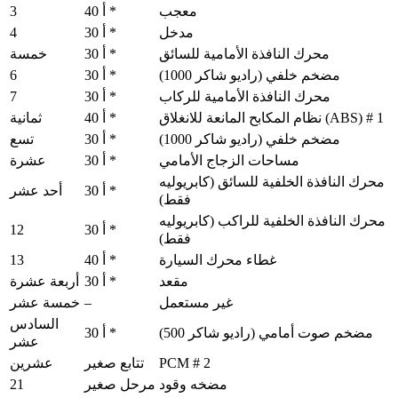
3
معجب
40 أ *
4
مدخل
30 أ *
محرك النافذة الأمامية للسائق
30 أ *
خمسة
6
مضخم خلفي (راديو شاكر 1000)
30 أ *
7
محرك النافذة الأمامية للركاب
30 أ *
نظام المكابح المانعة للانغلاق (ABS) # 1
40 أ *
ثمانية
مضخم خلفي (راديو شاكر 1000)
30 أ *
تسع
مساحات الزجاج الأمامي
30 أ *
عشرة
محرك النافذة الخلفية للسائق (كابريوليه
30 أ *
أحد عشر
فقط)
محرك النافذة الخلفية للراكب (كابريوليه
12
30 أ *
فقط)
13
غطاء محرك السيارة
40 أ *
مقعد
30 أ *
أربعة عشرة
–
غير مستعمل
خمسة عشر
السادس
مضخم صوت أمامي (راديو شاكر 500)
30 أ *
عشر
PCM # 2
تتابع صغير
عشرين
21
مضخه وقود
مرحل صغير