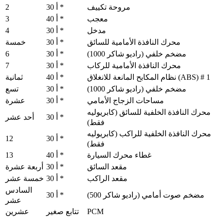
2
مروحة تكييف
30 أ *
3
معجب
40 أ *
4
مدخل
30 أ *
محرك النافذة الأمامية للسائق
30 أ *
خمسة
6
مضخم خلفي (راديو شاكر 1000)
30 أ *
7
محرك النافذة الأمامية للركاب
30 أ *
نظام المكابح المانعة للانغلاق (ABS) # 1
40 أ *
ثمانية
مضخم خلفي (راديو شاكر 1000)
30 أ *
تسع
مساحات الزجاج الأمامي
30 أ *
عشرة
محرك النافذة الخلفية للسائق (كابريوليه
30 أ *
أحد عشر
فقط)
محرك النافذة الخلفية للراكب (كابريوليه
12
30 أ *
فقط)
13
غطاء محرك السيارة
40 أ *
مقعد السائق
30 أ *
أربعة عشرة
مقعد الراكب
30 أ *
خمسة عشر
السادس
مضخم صوت أمامي (راديو شاكر 500)
30 أ *
عشر
PCM
تتابع صغير
عشرين