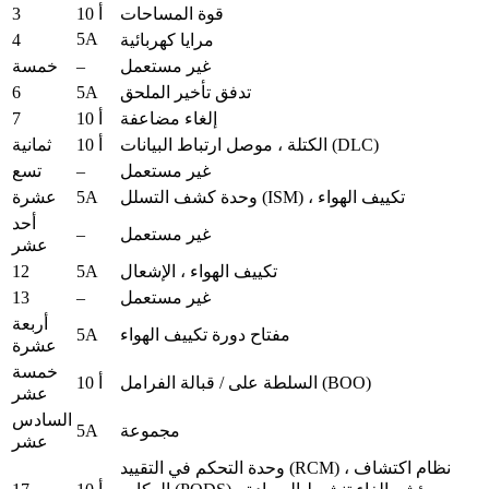
3
قوة المساحات
10 أ
5A
4
مرايا كهربائية
–
غير مستعمل
خمسة
6
5A
تدفق تأخير الملحق
7
إلغاء مضاعفة
10 أ
الكتلة ، موصل ارتباط البيانات (DLC)
10 أ
ثمانية
–
غير مستعمل
تسع
5A
وحدة كشف التسلل (ISM) ، تكييف الهواء
عشرة
أحد
–
غير مستعمل
عشر
12
5A
تكييف الهواء ، الإشعال
13
–
غير مستعمل
أربعة
5A
مفتاح دورة تكييف الهواء
عشرة
خمسة
السلطة على / قبالة الفرامل (BOO)
10 أ
عشر
السادس
5A
مجموعة
عشر
وحدة التحكم في التقييد (RCM) ، نظام اكتشاف