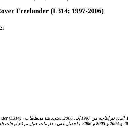
رسم تخطيطي للصمامات والمرحلات Freelander (L314; 1997-2006
021
و
في هذه المقالة نأخذ بعين الاعتبار الجيل الأول من Land Rover Freelander (L314) ، الذي تم إنتاجه من 1997 إلى 2006. ستجد هنا مخططات
 2005 و 2006