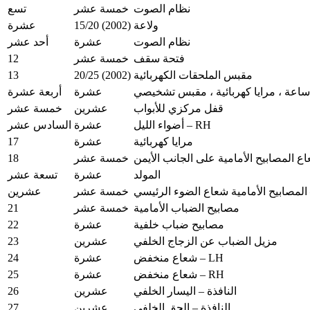
نظام الصوت
خمسة عشر
تسع
15/20 (2002)
ولاعة
عشرة
نظام الصوت
عشرة
أحد عشر
12
فتحة سقف
خمسة عشر
13
20/25 (2002)
مقبس الملحقات الكهربائية
 ساعة ، مرايا كهربائية ، مقبس تشخيصي
عشرة
أربعة عشرة
قفل مركزي للأبواب
عشرين
خمسة عشر
أضواء الليل – RH
عشرة
السادس عشر
17
مرايا كهربائية
عشرة
18
ع المصابيح الأمامية على الجانب الأيمن
خمسة عشر
المولد
عشرة
تسعة عشر
– LH
خمسة عشر
عشرين
21
مصابيح الضباب الأمامية
خمسة عشر
22
مصابيح ضباب خلفية
عشرة
23
مزيل الضباب عن الزجاج الخلفي
عشرين
24
شعاع منخفض – LH
عشرة
25
شعاع منخفض – RH
عشرة
26
النافذة – اليسار الخلفي
عشرين
27
النافذة – الحق الخلفي
عشرين