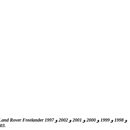
Land Rover Freelander 1997 و 1998 و 1999 و 2000 و 2001 و 2002 
، احصل على معلومات حول موقع لوحات الصمامات داخل السيارة واكتشف تخصيص كل فتيل (ترتيب الصمامات).
2003 و 2004 و