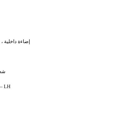
إضاءة داخلية ،
شعا
المصابيح الأمامية شعاع الضوء الرئيسي 