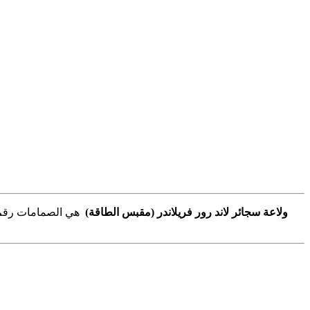
ولاعة سجائر لاند رور فريلاندر (مقبس الطاقة)
هي الصمامات رقم 10 (ولاعة السجائر) ، رقم 13 (مقبس الملحقات الكهربائية) في صندوق مصاهر لوحة القيادة (97