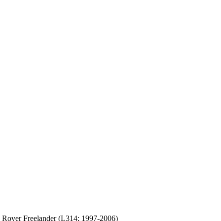
رسم تخطيطي للصمامات والمرحلات er Freelander (L314; 1997-2006