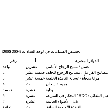
تخصيص الصمامات في لوحة العدادات (2004-2006)
الدوائر المحمية
أ
رقم.
غسل / مسح الزجاج الأمامي
عشرين
واحد
2
مصابيح الفرامل ، مصابيح الرجوع للخلف
خمسة عشر
3
مرايا مدفأة / غسالة النافذة الخلفية
خمسة عشر
4
25
مروحة سخان
بداية
عشرة
خمسة
6
نع بدء التشغيل التلقائي
عشرة
7
الأضواء الجانبية – LH
عشرة
25
النافذة الأمامية للسائق
ثمانية