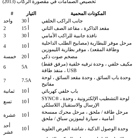
تخصيص الصمامات في مقصورة الركاب (2013)
#
المكونات المحمية
التيار
جانب الراكب الخلفي
30 أ
واحد
2
مقعد الذاكرة ، مقاعد الصف الثاني
15 أ
3
نافذة جانبية للراكب الأمامي
30 أ
مرحل موفر للبطارية (مصابيح الطلب الداخلية
4
10 أ
وطاقة المقعد) ، موفر بطارية الليموزين
مضخم صوت ذكي
20 أ
خمسة
مكيف خلفي ، وحدة ترفيه خلفية (مرفق فقط)
5A
6
، منفذ طاقة USB
وحدة باب السائق ، وحدة مقعد السائق ، لوحة
7.5A
7
مفاتيح
باب خلفي كهربائي
10 أ
ثمانية
SYNC® ، لوحة التشطيب الإلكترونية ، وحدة
10 أ
تسع
الإرسال والاستقبال اللاسلكي
مرحل طاقة / ملحق ، مرحل محرك ممسحة
10 أ
عشرة
أمامية ، سيارة ليموزين سباق / ملحق
أحد
وحدة الوصول الذكية ، شاشة العرض العلوية
10 أ
عشر