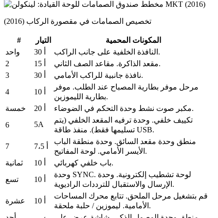
تخصيص الصمامات في مقصورة الركاب (2016)
#
المكونات المحمية
التيار
النافذة الخلفية على جانب الراكب.
30 أ
واحد
2
مقاعد الصف الثاني.
مقعد الذاكرة.
15 أ
3
نافذة جانبية للراكب الأمامي.
30 أ
مرحل موفر بطارية المصباح عند الطلب.
موفر
4
10 أ
بطارية الليموزين.
مكبر صوت نشط وحدة التحكم في الضوضاء.
20 أ
خمسة
تكييف خلفي.
وحدة ترفيه المقعد الخلفي (يتم
5A
6
منفذ طاقة USB.
تسليمها فقط).
منطق وحدة مقعد السائق.
وحدة منطقة الباب
7
7،5 أ
لوحة المفاتيح.
الأيسر الأمامي.
باب خلفي كهربائي.
10 أ
ثمانية
لوحة تشطيب إلكترونية.
وحدة
وحدة SYNC.
10 أ
تسع
الإرسال والاستقبال للترددات الراديوية.
قم بتشغيل مرحل الملحق.
تتابع محرك المساحات
10 أ
عشرة
ليموزين / حلبة ملحقة.
الأمامية.
منطق وحدة الوصول الذكي.
شاشة عرض على
أحد