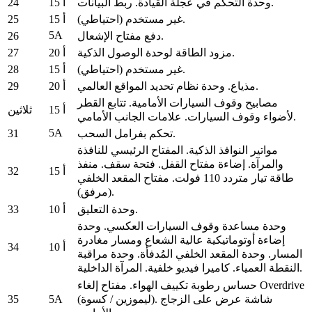
24
ربط البيانات.
وحدة التحكم في عجلة القيادة.
15 أ
25
غير مستخدم (احتياطي).
15 أ
5A
26
دفع مفتاح الإشعال.
27
مزود الطاقة لوحدة الوصول الذكية.
20 أ
28
غير مستخدم (احتياطي).
15 أ
29
وحدة نظام تحديد المواقع العالمي.
مذياع.
20 أ
مصابيح وقوف السيارات الأمامية.
تتابع القطر
15 أ
ثلاثين
علامات الجانب الأمامي.
لأضواء وقوف السيارات.
5A
31
تحكم بفرامل السحب.
مواتير النوافذ الذكية.
المفتاح الرئيسي للنافذة
والمرآة.
إضاءة مفتاح القفل.
فتحة سقف.
منفذ
32
15 أ
طاقة تيار متردد 110 فولت.
مفتاح المقعد الخلفي
(مرفق).
33
وحدة التعليق.
10 أ
وحدة مساعدة وقوف السيارات العكسي.
وحدة
إضاءة أوتوماتيكية عالية الشعاع ومسار مغادرة
34
10 أ
المسار.
وحدة المقعد الخلفي المُدفأة.
وحدة مراقبة
المرآة الداخلية.
النقطة العمياء.
كاميرا فيديو خلفية.
حساس رطوبة تكييف الهواء.
مفتاح إلغاء Overdrive
35
5A
شاشة عرض على الزجاج
(ليموزين / كسوة).