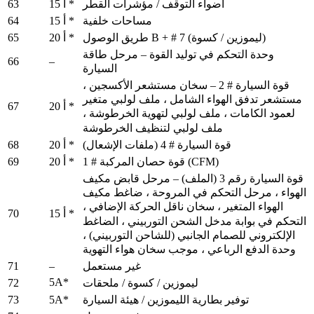
63
أضواء التوقف / مؤشرات القطر
15 أ *
64
مساحات خلفية
15 أ *
65
طريق الوصول B + # 7 (ليموزين / كسوة)
20 أ *
وحدة التحكم في توليد القوة – مرحل طاقة
66
–
السيارة
قوة السيارة # 2 – سخان مستشعر الأكسجين ،
مستشعر تدفق الهواء الشامل ، ملف لولبي متغير
67
20 أ *
لعمود الكامات ، ملف لولبي لتهوية الخرطوشة ،
ملف لولبي لتنظيف الخرطوشة
68
قوة السيارة # 4 (ملفات الإشعال)
20 أ *
69
قوة حصان المركبة # 1 (CFM)
20 أ *
قوة السيارة رقم 3 (الملف) – مرحل قابض مكيف
الهواء ، مرحل التحكم في المروحة ، ضاغط مكيف
الهواء المتغير ، سخان ناقل الحركة الإضافي ،
70
15 أ *
التحكم في بوابة مدخل الشحن التوربيني ، الضاغط
الإلكتروني للصمام الجانبي (للشاحن التوربيني) ،
وحدة الدفع الرباعي ، موجب سخان هواء التهوية
71
–
غير مستعمل
5A*
72
ليموزين / كسوة / ملحقات
73
5A*
توفير بطارية الليموزين / هيئة السيارة