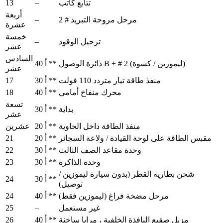
13
–
تتابع كاتب
أربعة
–
مرحل مروحة التبريد # 2
عشرة
خمسة
–
ترحيل الوقود
عشر
السادس
دائرة الوصول B + # 2 (ليموزين / كسوة)
40 أ **
عشر
17
منفذ طاقة تيار متردد 110 فولت
30 أ **
18
محرك منفاخ أمامي
40 أ **
تسعة
بداية
30 أ **
عشر
منفذ الطاقة داخل الحاوية
20 أ **
عشرين
21
مقبس الطاقة على لوحة القيادة / ولاعة السجائر
20 أ **
22
وحدة مقاعد الصف الثالث
30 أ **
23
وحدة الذاكرة
30 أ **
شحن بطارية القطر (بدون سيارة ليموزين /
24
30 أ **
توصيل)
24
مرحل مضخة فراغ (ليموزين فقط)
40 أ **
25
–
غير مستعمل
26
مزيل صقيع النافذة الخلفية ، مرايا ساخنة
40 أ **