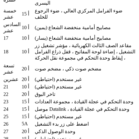
اليسرى
ضوء الفرامل المركزي العالي ، ضوء الرجوع
خمسة
15 أ
للخلف
عشر
السادس
مصابيح أمامية منخفضة الشعاع (يمين)
10 أ
عشر
17
مصابيح أمامية منخفضة الشعاع (يسار)
10 أ
مقاعد الصف الثالث الكهربائية ، مؤشر تشغيل زر
18
10 أ
التشغيل ، إضاءة لوحة المفاتيح ، قفل ذراع الفرامل
، إيقاظ وحدة التحكم في مجموعة نقل الحركة
تسعة
مضخم صوت ذكي ، مضخم صوت
20 أ
عشر
غير مستخدم (احتياطي)
20 أ
عشرين
21
غير مستخدم (احتياطي)
10 أ
22
تاخر البوق
20 أ
23
وحدة التحكم في عجلة القيادة ، مجموعة العدادات
15 أ
24
موصل Datalink ، وحدة التحكم في عجلة القيادة
15 أ
25
غير مستخدم (احتياطي)
15 أ
5A
26
اضغط على زر بدء التشغيل
27
وحدة الوصول الذكي
20 أ
28
غير مستخدم (احتياطي)
15 أ