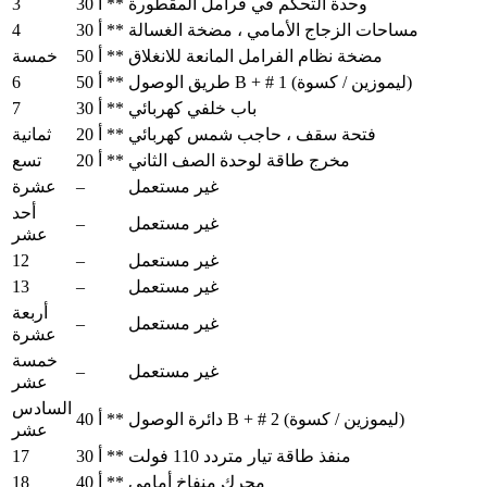
3
وحدة التحكم في فرامل المقطورة
30 أ **
4
مساحات الزجاج الأمامي ، مضخة الغسالة
30 أ **
مضخة نظام الفرامل المانعة للانغلاق
50 أ **
خمسة
6
طريق الوصول B + # 1 (ليموزين / كسوة)
50 أ **
7
باب خلفي كهربائي
30 أ **
فتحة سقف ، حاجب شمس كهربائي
20 أ **
ثمانية
مخرج طاقة لوحدة الصف الثاني
20 أ **
تسع
–
غير مستعمل
عشرة
أحد
–
غير مستعمل
عشر
12
–
غير مستعمل
13
–
غير مستعمل
أربعة
–
غير مستعمل
عشرة
خمسة
–
غير مستعمل
عشر
السادس
دائرة الوصول B + # 2 (ليموزين / كسوة)
40 أ **
عشر
17
منفذ طاقة تيار متردد 110 فولت
30 أ **
18
محرك منفاخ أمامي
40 أ **