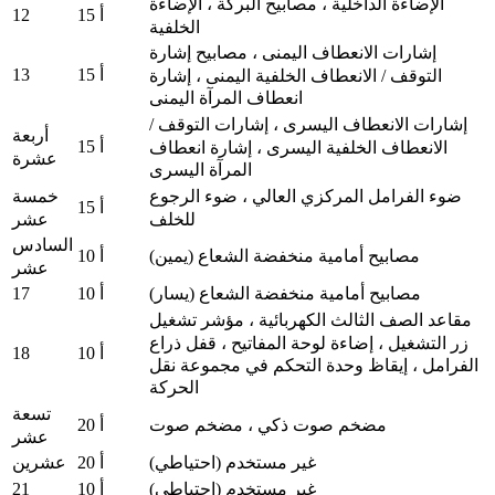
الإضاءة الداخلية ، مصابيح البركة ، الإضاءة
12
15 أ
الخلفية
إشارات الانعطاف اليمنى ، مصابيح إشارة
13
15 أ
التوقف / الانعطاف الخلفية اليمنى ، إشارة
انعطاف المرآة اليمنى
إشارات الانعطاف اليسرى ، إشارات التوقف /
أربعة
15 أ
الانعطاف الخلفية اليسرى ، إشارة انعطاف
عشرة
المرآة اليسرى
ضوء الفرامل المركزي العالي ، ضوء الرجوع
خمسة
15 أ
للخلف
عشر
السادس
مصابيح أمامية منخفضة الشعاع (يمين)
10 أ
عشر
17
مصابيح أمامية منخفضة الشعاع (يسار)
10 أ
مقاعد الصف الثالث الكهربائية ، مؤشر تشغيل
زر التشغيل ، إضاءة لوحة المفاتيح ، قفل ذراع
18
10 أ
الفرامل ، إيقاظ وحدة التحكم في مجموعة نقل
الحركة
تسعة
مضخم صوت ذكي ، مضخم صوت
20 أ
عشر
غير مستخدم (احتياطي)
20 أ
عشرين
21
غير مستخدم (احتياطي)
10 أ