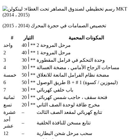
تخصيص الصمامات في حجرة المحرك (2014 ، 2015)
#
المكونات المحمية
التيار
مرحل المروحة 2
40 أ **
واحد
2
مرحل المروحة 1
40 أ **
3
وحدة التحكم في فرامل المقطورة
30 أ **
4
مساحات الزجاج الأمامي ، مضخة الغسالة
30 أ **
مضخة نظام الفرامل المانعة للانغلاق
50 أ **
خمسة
6
طريق الوصول B + # 1 (ليموزين / كسوة)
50 أ **
7
باب خلفي كهربائي
30 أ **
فتحة سقف ، حاجب شمس كهربائي
20 أ **
ثمانية
مخرج طاقة لوحدة الصف الثاني
20 أ **
تسع
–
تتابع كهربائي لمقعد الصف الثالث
عشرة
أحد
–
تتابع مسخن للنافذة الخلفية
عشر
12
–
سحب مرحل شحن البطارية