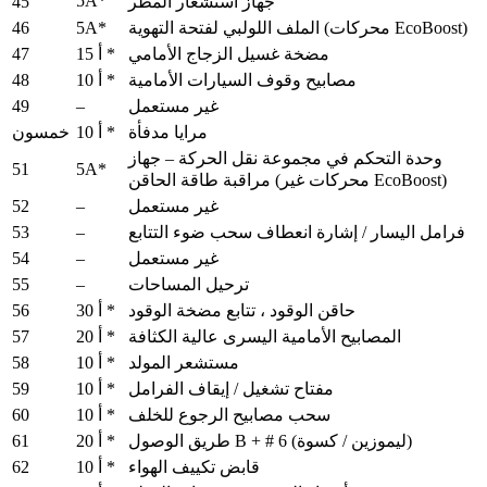
5A*
45
جهاز استشعار المطر
46
5A*
الملف اللولبي لفتحة التهوية (محركات EcoBoost)
47
مضخة غسيل الزجاج الأمامي
15 أ *
48
مصابيح وقوف السيارات الأمامية
10 أ *
49
–
غير مستعمل
مرايا مدفأة
10 أ *
خمسون
وحدة التحكم في مجموعة نقل الحركة – جهاز
51
5A*
مراقبة طاقة الحاقن (محركات غير EcoBoost)
52
–
غير مستعمل
53
–
فرامل اليسار / إشارة انعطاف سحب ضوء التتابع
54
–
غير مستعمل
55
–
ترحيل المساحات
56
حاقن الوقود ، تتابع مضخة الوقود
30 أ *
57
المصابيح الأمامية اليسرى عالية الكثافة
20 أ *
58
مستشعر المولد
10 أ *
59
مفتاح تشغيل / إيقاف الفرامل
10 أ *
60
سحب مصابيح الرجوع للخلف
10 أ *
61
طريق الوصول B + # 6 (ليموزين / كسوة)
20 أ *
62
قابض تكييف الهواء
10 أ *