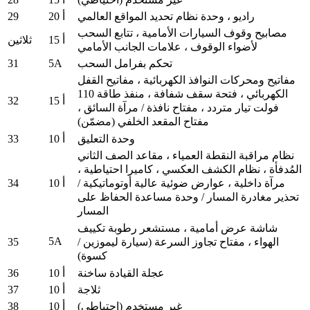
29
راديو ، وحدة نظام تحديد المواقع العالمي
20 أ
مصابيح وقوف السيارات الأمامية ، تتابع السحب
15 أ
ثلاثين
لأضواء الوقوف ، علامات الجانب الأمامي
31
5A
تحكم بفرامل السحب
مفاتيح ومحركات النوافذ الكهربائية ، مفاتيح القفل
الكهربائي ، فتحة سقف شفافة ، منفذ طاقة 110
32
15 أ
فولت تيار متردد ، مفتاح نافذة / مرآة السائق ،
مفتاح المقعد الخلفي (مضمّن)
33
وحدة التعليق
10 أ
نظام مراقبة النقطة العمياء ، مقاعد الصف الثاني
المُدفأة ، نظام الكشف العكسي ، كاميرا احتياطية ،
34
10 أ
مرآة داخلية ، عوارض ضوئية عالية أوتوماتيكية /
تحذير مغادرة المسار / وحدة مساعدة الحفاظ على
المسار
شاشة عرض أمامية ، مستشعر رطوبة تكييف
5A
35
الهواء ، مفتاح تجاوز السرعة (سيارة ليموزين /
كسوة)
36
عجلة القيادة ساخنة
10 أ
37
ثلاجة
10 أ
38
غير مستخدم (احتياطي)
10 أ