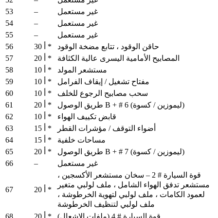
53
–
غير مستعمل
54
–
غير مستعمل
55
–
غير مستعمل
56
حاقن الوقود ، تتابع مضخة الوقود
30 أ *
57
المصابيح الأمامية اليسرى عالية الكثافة
20 أ *
58
مستشعر المولد
10 أ *
59
مفتاح تشغيل / إيقاف الفرامل
10 أ *
60
سحب مصابيح الرجوع للخلف
10 أ *
61
طريق الوصول B + # 6 (ليموزين / كسوة)
20 أ *
62
قابض تكييف الهواء
10 أ *
63
أضواء التوقف / مؤشرات القطر
15 أ *
64
مساحات خلفية
15 أ *
65
طريق الوصول B + # 7 (ليموزين / كسوة)
20 أ *
66
–
غير مستعمل
قوة السيارة # 2 – سخان مستشعر الأكسجين ،
مستشعر تدفق الهواء الشامل ، ملف لولبي متغير
67
20 أ *
لعمود الكامات ، ملف لولبي لتهوية الخرطوشة ،
ملف لولبي لتنظيف الخرطوشة
68
قوة السيارة # 4 (ملفات الإشعال)
20 أ *