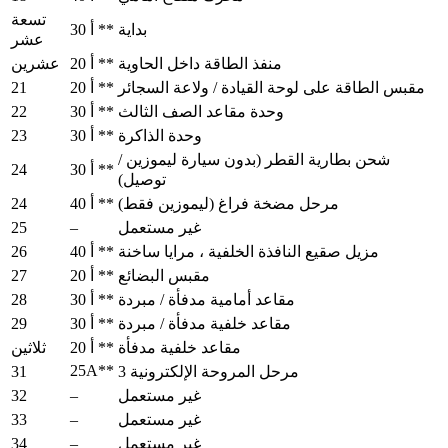
تسعة
بداية
30 أ **
عشر
منفذ الطاقة داخل الحاوية
20 أ **
عشرين
21
مقبس الطاقة على لوحة القيادة / ولاعة السجائر
20 أ **
22
وحدة مقاعد الصف الثالث
30 أ **
23
وحدة الذاكرة
30 أ **
شحن بطارية القطر (بدون سيارة ليموزين /
24
30 أ **
توصيل)
24
مرحل مضخة فراغ (ليموزين فقط)
40 أ **
25
–
غير مستعمل
26
مزيل صقيع النافذة الخلفية ، مرايا ساخنة
40 أ **
27
مقبس البضائع
20 أ **
28
مقاعد أمامية مدفأة / مبردة
30 أ **
29
مقاعد خلفية مدفأة / مبردة
30 أ **
مقاعد خلفية مدفأة
20 أ **
ثلاثين
25A**
31
مرحل المروحة الإلكترونية 3
32
–
غير مستعمل
33
–
غير مستعمل
34
–
غير مستعمل