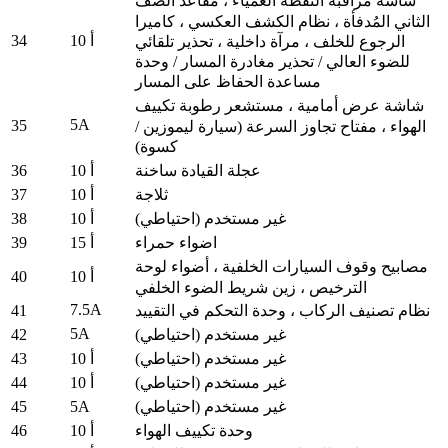
شاشة مراقبة النقطة العمياء ، مقاعد الصف
الثاني المُدفأة ، نظام الكشف العكسي ، كاميرا
34
10 أ
الرجوع للخلف ، مرآة داخلية ، تحذير تلقائي
للضوء العالي / تحذير مغادرة المسار / وحدة
مساعدة الحفاظ على المسار
شاشة عرض أمامية ، مستشعر رطوبة تكييف
5A
35
الهواء ، مفتاح تجاوز السرعة (سيارة ليموزين /
كسوة)
36
عجلة القيادة ساخنة
10 أ
37
ثلاجة
10 أ
38
غير مستخدم (احتياطي)
10 أ
39
اضواء حمراء
15 أ
مصابيح وقوف السيارات الخلفية ، أضواء لوحة
40
10 أ
الترخيص ، زين شريط الضوء الخلفي
7.5A
41
نظام تصنيف الركاب ، وحدة التحكم في التقييد
5A
42
غير مستخدم (احتياطي)
43
غير مستخدم (احتياطي)
10 أ
44
غير مستخدم (احتياطي)
10 أ
45
5A
غير مستخدم (احتياطي)
46
وحدة تكييف الهواء
10 أ