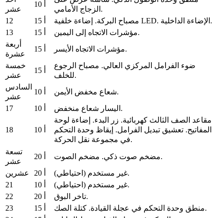
10 أ
الزجاج الأمامي.
عشر
12
الإضاءة الداخلية.
إضاءة خلفية LED.
مصباح البركة.
15 أ
13
مؤشرات الاتجاه إلى اليمين.
15 أ
أربعة
مؤشرات الاتجاه الأيسر.
15 أ
عشرة
ضوء الفرامل المركزي العالي.
مصباح الرجوع
خمسة
15 أ
للخلف.
عشر
السادس
شعاع مخفض الأيمن.
10 أ
عشر
17
اليسار شعاع منخفض.
10 أ
مقاعد الصف الثالث كهربائية.
زر البدء.
إضاءة لوحة
18
10 أ
المفاتيح.
تعشيق تبديل الفرامل.
إيقاظ وحدة التحكم
في مجموعة نقل الحركة.
تسعة
مضخم الصوت.
مضخم صوت ذكي.
20 أ
عشر
غير مستخدم (احتياطي).
20 أ
عشرين
21
غير مستخدم (احتياطي).
10 أ
22
تاخر البوق.
20 أ
23
كتلة الصك.
منطق وحدة التحكم في عجلة القيادة.
15 أ