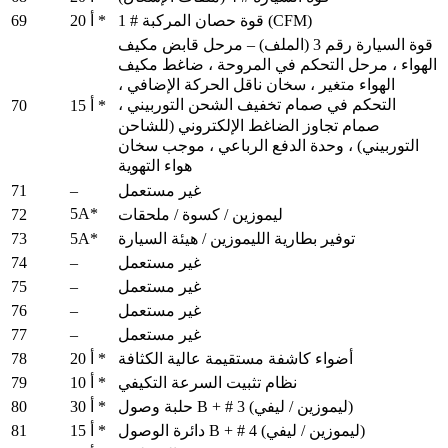
69
قوة حصان المركبة # 1 (CFM)
20 أ *
قوة السيارة رقم 3 (الملف) – مرحل قابض مكيف
الهواء ، مرحل التحكم في المروحة ، ضاغط مكيف
الهواء متغير ، سخان ناقل الحركة الإضافي ،
التحكم في صمام تخفيف الشحن التوربيني ،
70
15 أ *
صمام تجاوز الضاغط الإلكتروني (للشاحن
التوربيني) ، وحدة الدفع الرباعي ، موجب سخان
هواء التهوية
71
–
غير مستعمل
5A*
72
ليموزين / كسوة / ملحقات
73
5A*
توفير بطارية الليموزين / هيئة السيارة
74
–
غير مستعمل
75
–
غير مستعمل
76
–
غير مستعمل
77
–
غير مستعمل
78
أضواء كاشفة مستقيمة عالية الكثافة
20 أ *
79
نظام تثبيت السرعة التكيفي
10 أ *
80
حلبة وصول B + # 3 (ليموزين / ليفي)
30 أ *
81
دائرة الوصول B + # 4 (ليموزين / ليفي)
15 أ *