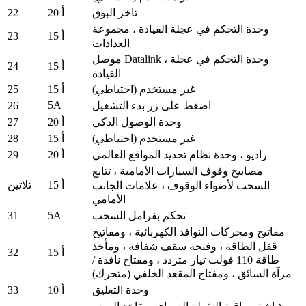
22
تاخر البوق
20 أ
وحدة التحكم في عجلة القيادة ، مجموعة
23
15 أ
العدادات
موصل Datalink ، وحدة التحكم في عجلة
24
15 أ
القيادة
25
غير مستخدم (احتياطي)
15 أ
5A
26
اضغط على زر بدء التشغيل
27
وحدة الوصول الذكي
20 أ
28
غير مستخدم (احتياطي)
15 أ
29
راديو ، وحدة نظام تحديد المواقع العالمي
20 أ
مصابيح وقوف السيارات الأمامية ، تتابع
15 أ
ثلاثين
السحب لأضواء الوقوف ، علامات الجانب
الأمامي
31
5A
تحكم بفرامل السحب
مفاتيح ومحركات النوافذ الكهربائية ، ومفاتيح
قفل الطاقة ، وفتحة سقف شفافة ، ومأخذ
32
15 أ
طاقة 110 فولت تيار متردد ، ومفتاح نافذة /
مرآة السائق ، ومفتاح المقعد الخلفي (متحرك)
33
وحدة التعليق
10 أ