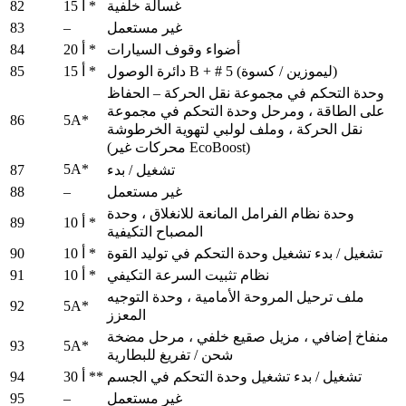
82
غسالة خلفية
15 أ *
83
–
غير مستعمل
84
أضواء وقوف السيارات
20 أ *
85
دائرة الوصول B + # 5 (ليموزين / كسوة)
15 أ *
وحدة التحكم في مجموعة نقل الحركة – الحفاظ
على الطاقة ، ومرحل وحدة التحكم في مجموعة
86
5A*
نقل الحركة ، وملف لولبي لتهوية الخرطوشة
(محركات غير EcoBoost)
5A*
87
تشغيل / بدء
88
–
غير مستعمل
وحدة نظام الفرامل المانعة للانغلاق ، وحدة
89
10 أ *
المصباح التكيفية
90
تشغيل / بدء تشغيل وحدة التحكم في توليد القوة
10 أ *
91
نظام تثبيت السرعة التكيفي
10 أ *
ملف ترحيل المروحة الأمامية ، وحدة التوجيه
92
5A*
المعزز
منفاخ إضافي ، مزيل صقيع خلفي ، مرحل مضخة
93
5A*
شحن / تفريغ للبطارية
94
تشغيل / بدء تشغيل وحدة التحكم في الجسم
30 أ **
95
–
غير مستعمل