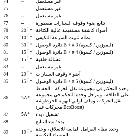
74
–
غير مستعمل
75
–
غير مستعمل
76
–
غير مستعمل
77
–
تتابع ضوء وقوف السيارات مقطورة
78
أضواء كاشفة مستقيمة عالية الكثافة
20 أ *
79
نظام تثبيت السرعة التكيفي
10 أ *
80
دائرة الوصول B + # 3 (ليموزين / كسوة)
30 أ *
81
دائرة الوصول B + # 4 (ليموزين / كسوة)
15 أ *
82
غسالة خلفية
15 أ *
83
–
غير مستعمل
84
أضواء وقوف السيارات
20 أ *
85
دائرة الوصول B + # 5 (ليموزين / كسوة)
15 أ *
وحدة التحكم في مجموعة نقل الحركة – الحفاظ
على الطاقة ، ومرحل وحدة التحكم في مجموعة
86
5A*
نقل الحركة ، وملف لولبي لتهوية الخرطوشة
(محركات غير EcoBoost)
5A*
87
تشغيل / بدء
88
–
بدء / بدء التتابع
وحدة نظام الفرامل المانعة للانغلاق ، وحدة
89
10 أ *
المصباح التكيفية