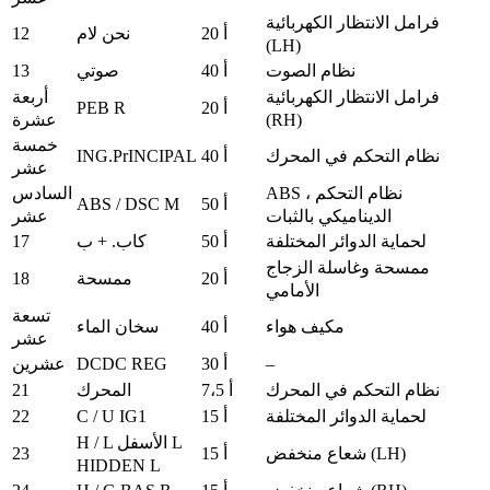
فرامل الانتظار الكهربائية
12
20 أ
نحن لام
(LH)
13
نظام الصوت
40 أ
صوتي
فرامل الانتظار الكهربائية
أربعة
PEB R
20 أ
(RH)
عشرة
خمسة
ING.PrINCIPAL
نظام التحكم في المحرك
40 أ
عشر
ABS ، نظام التحكم
السادس
ABS / DSC M
50 أ
الديناميكي بالثبات
عشر
17
لحماية الدوائر المختلفة
50 أ
كاب. + ب
ممسحة وغاسلة الزجاج
18
20 أ
ممسحة
الأمامي
تسعة
مكيف هواء
40 أ
سخان الماء
عشر
DCDC REG
–
30 أ
عشرين
21
نظام التحكم في المحرك
7،5 أ
المحرك
22
C / U IG1
لحماية الدوائر المختلفة
15 أ
H / L الأسفل L
23
شعاع منخفض (LH)
15 أ
HIDDEN L