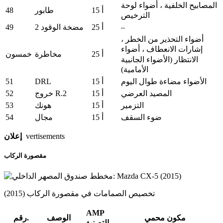
المصابيح الخلفية ، أضواء لوحة
48
15 أ
طابور
الترخيص
49
–
25 أ
مضخة الوقود 2
أضواء التحذير من الخطر ،
إشارات الانعطاف ، أضواء
25 أ
مخاطرة
خمسون
الانتظار (الأضواء الجانبية
الأمامية)
51
DRL
الأضواء مضاءة طوال اليوم
15 أ
52
المصيد العرضي
15 أ
خروج R.2
53
التزمير
15 أ
هونك
54
ضوء السقف
15 أ
مجال
vertisements
إعلان
مقصورة الركاب
تخصيص الصمامات في مقصورة الركاب (2015)
AMP
مكون محمي
الوصف
رقم.
التصنيف