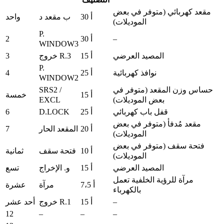
مقعد كهربائي (متوفر في بعض
30 أ
ب مقعد د
واحد
الموديلات)
P.
2
–
30 أ
WINDOW3
3
المصيد العرضي
15 أ
خروج R.3
P.
4
نوافذ كهربائية
25 أ
WINDOW2
SRS2 /
حساس وزن المقعد (متوفر في
15 أ
خمسة
EXCL
بعض الموديلات)
6
D.LOCK
قفل باب كهربائي
25 أ
مقعد مُدفأ (متوفر في بعض
7
20 أ
المقعد الحار
الموديلات)
فتحة سقف (متوفر في بعض
10 أ
فتحة سقف
ثمانية
الموديلات)
المصيد العرضي
15 أ
و. الإخراج
تسع
مرآة للرؤية الخلفية تعمل
7،5 أ
مرآة
عشرة
بالكهرباء
–
15 أ
خروج R.1
أحد عشر
12
–
–
–