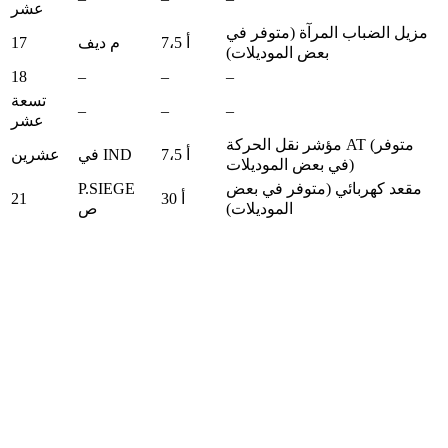
عشر
مزيل الضباب المرآة (متوفر في
17
7،5 أ
م ديف
بعض الموديلات)
18
–
–
–
تسعة
–
–
–
عشر
مؤشر نقل الحركة AT (متوفر
7،5 أ
في IND
عشرين
في بعض الموديلات)
P.SIEGE
مقعد كهربائي (متوفر في بعض
21
30 أ
ص
الموديلات)