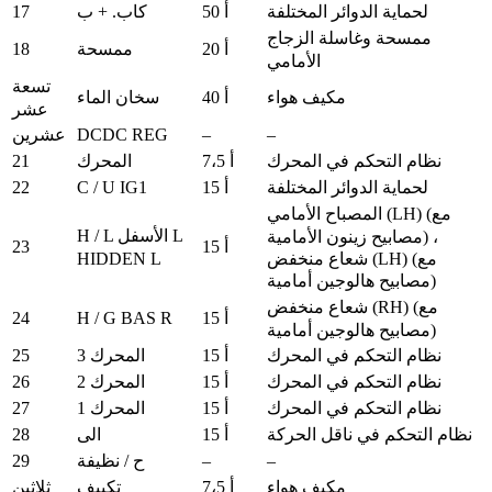
17
لحماية الدوائر المختلفة
50 أ
كاب. + ب
ممسحة وغاسلة الزجاج
18
20 أ
ممسحة
الأمامي
تسعة
مكيف هواء
40 أ
سخان الماء
عشر
DCDC REG
–
–
عشرين
21
نظام التحكم في المحرك
7،5 أ
المحرك
22
C / U IG1
لحماية الدوائر المختلفة
15 أ
المصباح الأمامي (LH) (مع
H / L الأسفل L
مصابيح زينون الأمامية) ،
23
15 أ
HIDDEN L
شعاع منخفض (LH) (مع
مصابيح هالوجين أمامية)
شعاع منخفض (RH) (مع
24
H / G BAS R
15 أ
مصابيح هالوجين أمامية)
25
نظام التحكم في المحرك
15 أ
المحرك 3
26
نظام التحكم في المحرك
15 أ
المحرك 2
27
نظام التحكم في المحرك
15 أ
المحرك 1
28
نظام التحكم في ناقل الحركة
15 أ
الى
29
–
–
ح / نظيفة
مكيف هواء
7،5 أ
تكييف
ثلاثين