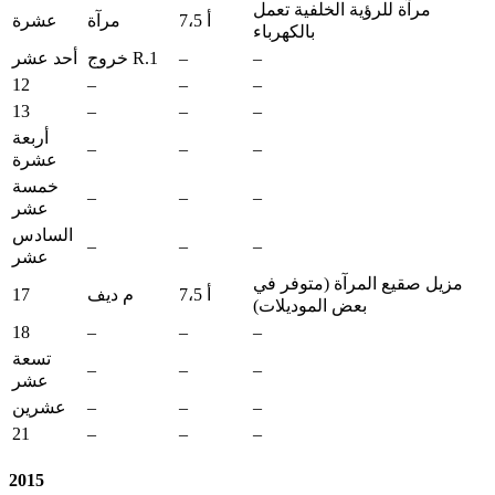
مرآة للرؤية الخلفية تعمل
7،5 أ
مرآة
عشرة
بالكهرباء
–
–
خروج R.1
أحد عشر
12
–
–
–
13
–
–
–
أربعة
–
–
–
عشرة
خمسة
–
–
–
عشر
السادس
–
–
–
عشر
مزيل صقيع المرآة (متوفر في
17
7،5 أ
م ديف
بعض الموديلات)
18
–
–
–
تسعة
–
–
–
عشر
–
–
–
عشرين
21
–
–
–
2015