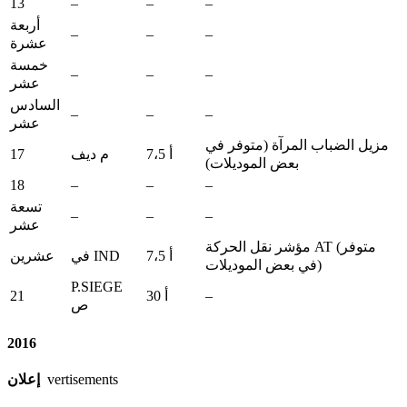
13
–
–
–
أربعة
–
–
–
عشرة
خمسة
–
–
–
عشر
السادس
–
–
–
عشر
مزيل الضباب المرآة (متوفر في
17
7،5 أ
م ديف
بعض الموديلات)
18
–
–
–
تسعة
–
–
–
عشر
مؤشر نقل الحركة AT (متوفر
7،5 أ
في IND
عشرين
في بعض الموديلات)
P.SIEGE
21
–
30 أ
ص
2016
vertisements
إعلان