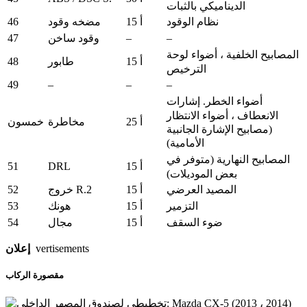
الديناميكي بالثبات
46
نظام الوقود
15 أ
مضخه وقود
47
–
–
وقود ساخن
المصابيح الخلفية ، أضواء لوحة
48
15 أ
طابور
الترخيص
49
–
–
–
أضواء الخطر.
إشارات
الانعطاف ، أضواء الانتظار
25 أ
مخاطرة
خمسون
(مصابيح الإشارة الجانبية
الأمامية)
المصابيح النهارية (متوفر في
51
DRL
15 أ
بعض الموديلات)
52
المصيد العرضي
15 أ
خروج R.2
53
التزمير
15 أ
هونك
54
ضوء السقف
15 أ
مجال
vertisements
إعلان
مقصورة الركاب