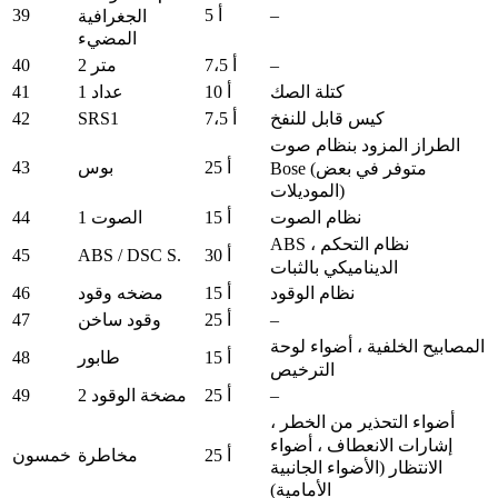
39
–
5 أ
الجغرافية
المضيء
40
–
7،5 أ
متر 2
41
كتلة الصك
10 أ
عداد 1
42
SRS1
كيس قابل للنفخ
7،5 أ
الطراز المزود بنظام صوت
43
25 أ
بوس
Bose (متوفر في بعض
الموديلات)
44
نظام الصوت
15 أ
الصوت 1
ABS ، نظام التحكم
45
ABS / DSC S.
30 أ
الديناميكي بالثبات
46
نظام الوقود
15 أ
مضخه وقود
47
–
25 أ
وقود ساخن
المصابيح الخلفية ، أضواء لوحة
48
15 أ
طابور
الترخيص
49
–
25 أ
مضخة الوقود 2
أضواء التحذير من الخطر ،
إشارات الانعطاف ، أضواء
25 أ
مخاطرة
خمسون
الانتظار (الأضواء الجانبية
الأمامية)