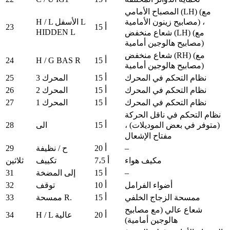
المصباح الأمامي (LH) (مع
H / L الأسفل L
مصابيح زينون الأمامية) ،
23
15 أ
HIDDEN L
شعاع منخفض (LH) (مع
مصابيح هالوجين أمامية)
شعاع منخفض (RH) (مع
24
H / G BAS R
15 أ
مصابيح هالوجين أمامية)
25
نظام التحكم في المحرك
15 أ
المحرك 3
26
نظام التحكم في المحرك
15 أ
المحرك 2
27
نظام التحكم في المحرك
15 أ
المحرك 1
نظام التحكم في ناقل الحركة
28
15 أ
الى
(متوفر في بعض الموديلات) ،
مفتاح الإشعال
29
–
20 أ
ح / نظيفة
مكيف هواء
7،5 أ
تكييف
ثلاثين
31
–
15 أ
إلى المضخة
32
أضواء الفرامل
10 أ
توقف
33
ممسحة الزجاج الخلفي
15 أ
ممسحة R.
شعاع عالي (مع مصابيح
34
20 أ
H / L عالية
هالوجين أمامية)