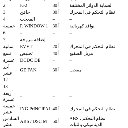
2
IG2
لحماية الدوائر المختلفة
30 أ
3
نظام التحكم في المحرك
30 أ
حاقن
4
–
–
المعجب
P. WINDOW 1
نوافذ كهربائية
30 أ
خمسة
6
–
–
–
7
–
–
إضافة مروحة
EVVT
نظام التحكم في المحرك
20 أ
ثمانية
مزيل الصقيع
40 أ
تخليص
تسع
DCDC DE
–
–
عشرة
أحد
GE FAN
معجب
30 أ
عشر
12
–
–
–
13
–
–
–
أربعة
–
–
–
عشرة
خمسة
ING.PrINCIPAL
نظام التحكم في المحرك
40 أ
عشر
ABS ، نظام التحكم
السادس
ABS / DSC M
50 أ
الديناميكي بالثبات
عشر