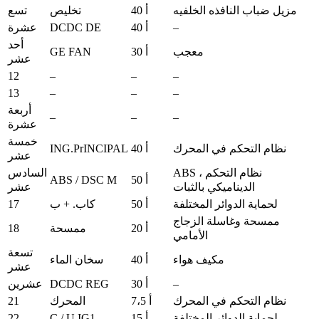
مزيل ضباب النافذه الخلفيه
40 أ
تخليص
تسع
DCDC DE
–
40 أ
عشرة
أحد
GE FAN
معجب
30 أ
عشر
12
–
–
–
13
–
–
–
أربعة
–
–
–
عشرة
خمسة
ING.PrINCIPAL
نظام التحكم في المحرك
40 أ
عشر
ABS ، نظام التحكم
السادس
ABS / DSC M
50 أ
الديناميكي بالثبات
عشر
17
لحماية الدوائر المختلفة
50 أ
كاب. + ب
ممسحة وغاسلة الزجاج
18
20 أ
ممسحة
الأمامي
تسعة
مكيف هواء
40 أ
سخان الماء
عشر
DCDC REG
–
30 أ
عشرين
21
نظام التحكم في المحرك
7،5 أ
المحرك
22
C / U IG1
لحماية الدوائر المختلفة
15 أ