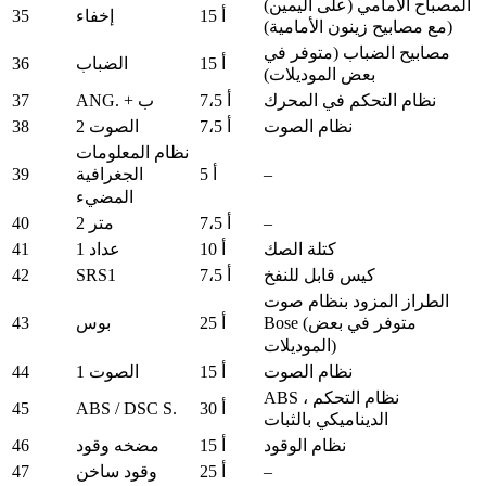
المصباح الأمامي (على اليمين)
35
15 أ
إخفاء
(مع مصابيح زينون الأمامية)
مصابيح الضباب (متوفر في
36
15 أ
الضباب
بعض الموديلات)
37
نظام التحكم في المحرك
7،5 أ
ANG. + ب
38
نظام الصوت
7،5 أ
الصوت 2
نظام المعلومات
39
–
5 أ
الجغرافية
المضيء
40
–
7،5 أ
متر 2
41
كتلة الصك
10 أ
عداد 1
42
SRS1
كيس قابل للنفخ
7،5 أ
الطراز المزود بنظام صوت
43
25 أ
بوس
Bose (متوفر في بعض
الموديلات)
44
نظام الصوت
15 أ
الصوت 1
ABS ، نظام التحكم
45
ABS / DSC S.
30 أ
الديناميكي بالثبات
46
نظام الوقود
15 أ
مضخه وقود
47
–
25 أ
وقود ساخن