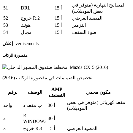
المصابيح النهارية (متوفر في
51
DRL
15 أ
بعض الموديلات)
52
المصيد العرضي
15 أ
خروج R.2
53
التزمير
15 أ
هونك
54
ضوء السقف
15 أ
مجال
vertisements
إعلان
مقصورة الركاب
تخصيص الصمامات في مقصورة الركاب (2016)
AMP
مكون محمي
الوصف
رقم.
التصنيف
مقعد كهربائي (متوفر في بعض
30 أ
ب مقعد د
واحد
الموديلات)
P.
2
–
30 أ
WINDOW3
3
المصيد العرضي
15 أ
خروج R.3