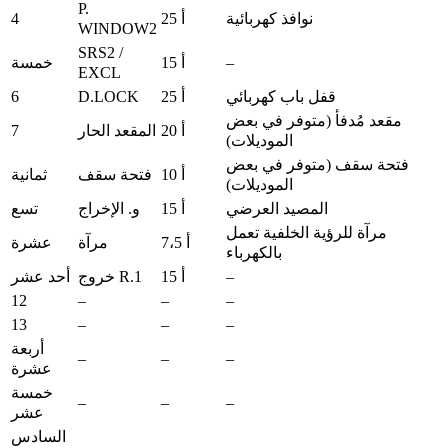
P.
4
نوافذ كهربائية
25 أ
WINDOW2
SRS2 /
–
15 أ
خمسة
EXCL
6
D.LOCK
قفل باب كهربائي
25 أ
مقعد مُدفأ (متوفر في بعض
7
20 أ
المقعد الحار
الموديلات)
فتحة سقف (متوفر في بعض
10 أ
فتحة سقف
ثمانية
الموديلات)
المصيد العرضي
15 أ
و. الإخراج
تسع
مرآة للرؤية الخلفية تعمل
7،5 أ
مرآة
عشرة
بالكهرباء
–
15 أ
خروج R.1
أحد عشر
12
–
–
–
13
–
–
–
أربعة
–
–
–
عشرة
خمسة
–
–
–
عشر
السادس
–
–
–