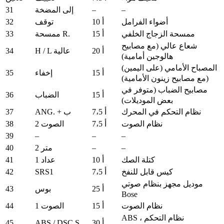
31
–
–
إلى المضخة
32
أضواء الفرامل
10 أ
توقف
33
ممسحة الزجاج الخلفي
15 أ
ممسحة R.
شعاع عالي (مع مصابيح
34
20 أ
H / L عالية
هالوجين أمامية)
المصباح الأمامي (على اليمين)
35
15 أ
إخفاء
(مع مصابيح زينون الأمامية)
مصابيح الضباب (متوفر في
36
15 أ
الضباب
بعض الموديلات)
37
نظام التحكم في المحرك
7،5 أ
ANG. + ب
38
نظام الصوت
7،5 أ
الصوت 2
39
–
–
–
40
–
–
متر 2
41
كتلة الصك
10 أ
عداد 1
42
SRS1
كيس قابل للنفخ
7،5 أ
موديل مجهز بنظام صوتي
43
25 أ
بوس
Bose
44
نظام الصوت
15 أ
الصوت 1
ABS ، نظام التحكم
45
ABS / DSC S.
30 أ