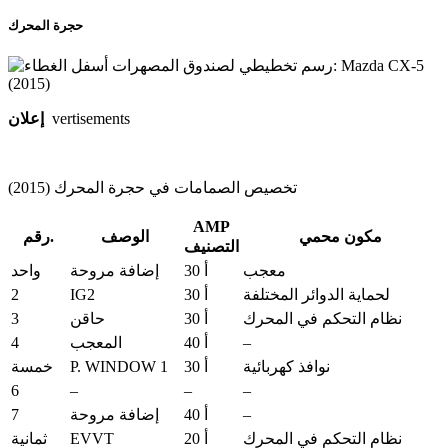
حجرة المحرك
vertisements
إعلان
تخصيص الصمامات في حجرة المحرك (2015)
AMP
مكون محمي
الوصف
رقم.
التصنيف
معجب
30 أ
إضافة مروحة
واحد
2
IG2
لحماية الدوائر المختلفة
30 أ
3
نظام التحكم في المحرك
30 أ
حاقن
4
–
40 أ
المعجب
P. WINDOW 1
نوافذ كهربائية
30 أ
خمسة
6
–
–
–
7
–
40 أ
إضافة مروحة
EVVT
نظام التحكم في المحرك
20 أ
ثمانية