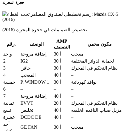
حجرة المحرك
تخصيص الصمامات في حجرة المحرك (2016)
AMP
مكون محمي
الوصف
رقم.
التصنيف
معجب
30 أ
إضافة مروحة
واحد
2
IG2
لحماية الدوائر المختلفة
30 أ
3
نظام التحكم في المحرك
30 أ
حاقن
4
–
40 أ
المعجب
P. WINDOW 1
نوافذ كهربائية
30 أ
خمسة
6
–
–
–
7
–
40 أ
إضافة مروحة
EVVT
نظام التحكم في المحرك
20 أ
ثمانية
مزيل ضباب النافذه الخلفيه
40 أ
تخليص
تسع
DCDC DE
–
40 أ
عشرة
أحد
GE FAN
معجب
30 أ
عشر