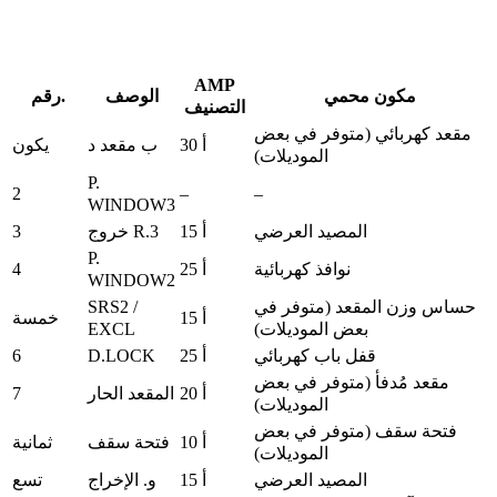
AMP
مكون محمي
الوصف
رقم.
التصنيف
مقعد كهربائي (متوفر في بعض
30 أ
ب مقعد د
يكون
الموديلات)
P.
2
–
–
WINDOW3
3
المصيد العرضي
15 أ
خروج R.3
P.
4
نوافذ كهربائية
25 أ
WINDOW2
SRS2 /
حساس وزن المقعد (متوفر في
15 أ
خمسة
EXCL
بعض الموديلات)
6
D.LOCK
قفل باب كهربائي
25 أ
مقعد مُدفأ (متوفر في بعض
7
20 أ
المقعد الحار
الموديلات)
فتحة سقف (متوفر في بعض
10 أ
فتحة سقف
ثمانية
الموديلات)
المصيد العرضي
15 أ
و. الإخراج
تسع