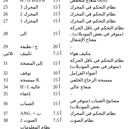
24
H / G BAS R
شعاع منخفض (RH)
15 أ
25
نظام التحكم في المحرك
15 أ
المحرك 3
26
نظام التحكم في المحرك
15 أ
المحرك 2
27
نظام التحكم في المحرك
15 أ
المحرك 1
نظام التحكم في ناقل الحركة
28
15 أ
الى
(متوفر في بعض الموديلات) ،
مفتاح الإشعال
29
–
20 أ
ح / نظيفة
مكيف هواء
7،5 أ
تكييف
ثلاثين
نظام التحكم في ناقل الحركة
31
15 أ
إلى المضخة
(متوفر في بعض الموديلات)
32
أضواء الفرامل
10 أ
توقف
33
ممسحة الزجاج الخلفي
15 أ
ممسحة R.
34
شعاع عالي
20 أ
H / L عالية
35
–
15 أ
إخفاء
مصابيح الضباب (متوفر في
36
15 أ
الضباب
بعض الموديلات)
37
نظام التحكم في المحرك
7،5 أ
ANG. + ب
38
نظام الصوت
7،5 أ
الصوت 2
نظام المعلومات