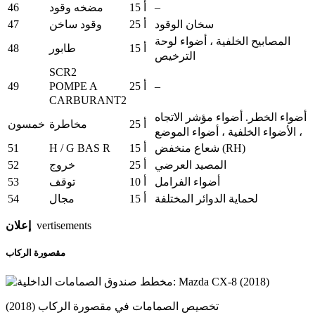
46
–
15 أ
مضخه وقود
47
سخان الوقود
25 أ
وقود ساخن
المصابيح الخلفية ، أضواء لوحة
48
15 أ
طابور
الترخيص
SCR2
POMPE A
49
–
25 أ
CARBURANT2
أضواء الخطر.
أضواء مؤشر الاتجاه
25 أ
مخاطرة
خمسون
، الأضواء الخلفية ، أضواء الموضع
51
H / G BAS R
شعاع منخفض (RH)
15 أ
52
المصيد العرضي
25 أ
خروج
53
أضواء الفرامل
10 أ
توقف
54
لحماية الدوائر المختلفة
15 أ
مجال
إعلان
vertisements
مقصورة الركاب
تخصيص الصمامات في مقصورة الركاب (2018)