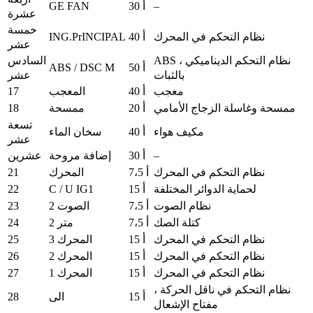
GE FAN
–
30 أ
عشرة
خمسة
ING.PrINCIPAL
نظام التحكم في المحرك
40 أ
عشر
ABS ، نظام التحكم الديناميكي
السادس
ABS / DSC M
50 أ
بالثبات
عشر
17
معجب
40 أ
المعجب
18
ممسحة وغاسلة الزجاج الأمامي
20 أ
ممسحة
تسعة
مكيف هواء
40 أ
سخان الماء
عشر
–
30 أ
إضافة مروحة
عشرين
21
نظام التحكم في المحرك
7،5 أ
المحرك
22
C / U IG1
لحماية الدوائر المختلفة
15 أ
23
نظام الصوت
7،5 أ
الصوت 2
24
كتلة الصك
7،5 أ
متر 2
25
نظام التحكم في المحرك
15 أ
المحرك 3
26
نظام التحكم في المحرك
15 أ
المحرك 2
27
نظام التحكم في المحرك
15 أ
المحرك 1
نظام التحكم في ناقل الحركة ،
28
15 أ
الى
مفتاح الإشعال