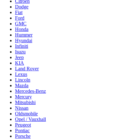
Citroën
Dodge
Fiat
Ford
GMC
Honda
Hummer
Hyundai
Infiniti
Isuzu
Jeep
KIA
Land Rover
Lexus
Lincoln
Mazda
Mercedes-Benz
Mercury
Mitsubishi
Nissan
Oldsmobile
Opel / Vauxhall
Peugeot
Pontiac
Porsche