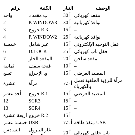
الوصف
التيار
الكنية
رقم.
مقعد كهربائي
30 أ
ب مقعد د
واحد
2
P. WINDOW3
نوافذ كهربائية
30 أ
3
–
15 أ
خروج R.3
4
P. WINDOW2
نوافذ كهربائية
25 أ
قفل التوجيه الإلكتروني
15 أ
غير شامل
خمسة
6
D.LOCK
قفل باب كهربائي
25 أ
7
مقعد ساخن
20 أ
المقعد الحار
–
10 أ
فتحة سقف
ثمانية
المصيد العرضي
15 أ
و. الإخراج
تسع
مرآة للرؤية الخلفية تعمل
7،5 أ
مرآة
عشرة
بالكهرباء
المصيد العرضي
15 أ
خروج R.1
أحد عشر
12
SCR3
–
15 أ
13
SCR4
–
15 أ
–
15 أ
خروج R.2
أربعة عشرة
USB
منفذ طاقة USB
7،5 أ
خمسة عشر
غاز البترول
السادس
باب خلفي كهربائي
20 أ