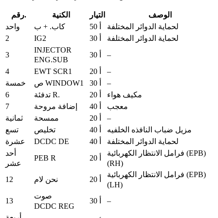
الوصف
التيار
الكنية
رقم.
لحماية الدوائر المختلفة
50 أ
كاب. + ب
واحد
2
IG2
لحماية الدوائر المختلفة
30 أ
INJECTOR
3
–
30 أ
ENG.SUB
4
EWT SCR1
–
20 أ
–
30 أ
ص WINDOW1
خمسة
6
مكيف هواء
20 أ
تدفئة R.
7
معجب
40 أ
إضافة مروحة
–
20 أ
ممسحة
ثمانية
مزيل ضباب النافذه الخلفيه
40 أ
تخليص
تسع
DCDC DE
لحماية الدوائر المختلفة
40 أ
عشرة
فرامل الانتظار الكهربائية (EPB)
أحد
PEB R
20 أ
(RH)
عشر
فرامل الانتظار الكهربائية (EPB)
12
20 أ
نحن لام
(LH)
صوت
13
–
30 أ
DCDC REG
أربعة