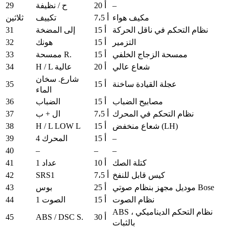
29
–
20 أ
ح / نظيفة
مكيف هواء
7،5 أ
تكييف
ثلاثين
31
نظام التحكم في ناقل الحركة
15 أ
إلى المضخة
32
التزمير
15 أ
هونك
33
ممسحة الزجاج الخلفي
15 أ
ممسحة R.
34
شعاع عالي
20 أ
H / L عالية
شارع.
سخان
35
عجلة القيادة ساخنة
15 أ
الماء
36
مصابيح الضباب
15 أ
الضباب
37
نظام التحكم في المحرك
7،5 أ
ال + ب
38
H / L LOW L
شعاع منخفض (LH)
15 أ
39
–
15 أ
المحرك 4
40
–
–
–
41
كتلة الصك
10 أ
عداد 1
42
SRS1
كيس قابل للنفخ
7،5 أ
43
موديل مجهز بنظام صوتي Bose
25 أ
بوس
44
نظام الصوت
15 أ
الصوت 1
ABS ، نظام التحكم الديناميكي
45
ABS / DSC S.
30 أ
بالثبات