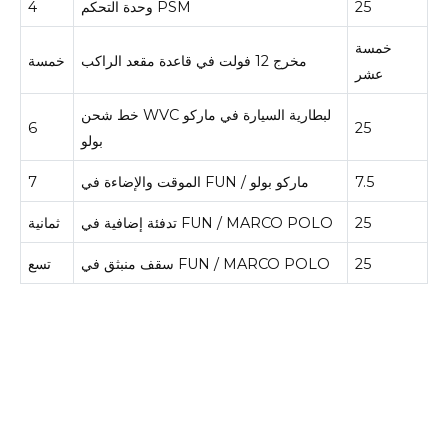
25
وحدة التحكم PSM
4
خمسة
مخرج 12 فولت في قاعدة مقعد الراكب
خمسة
عشر
خط شحن WVC لبطارية السيارة في ماركو
6
25
بولو
7.5
الموقت والإضاءة في FUN / ماركو بولو
7
25
تدفئة إضافية في FUN / MARCO POLO
ثمانية
25
سقف منبثق في FUN / MARCO POLO
تسع