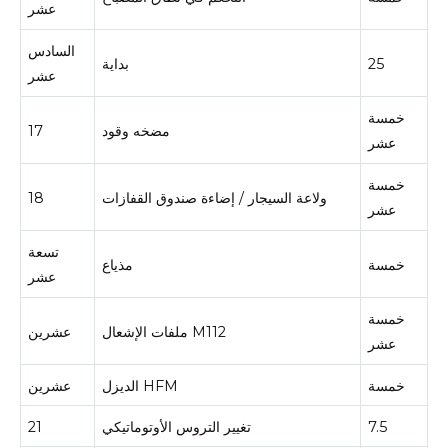
عشر
السادس
25
بداية
عشر
خمسة
مضخه وقود
17
عشر
خمسة
ولاعة السيجار / إضاءة صندوق القفازات
18
عشر
تسعة
خمسة
مذياع
عشر
خمسة
ملفات الإشعال M112
عشرين
عشر
خمسة
الديزل HFM
عشرين
7.5
تغيير التروس الأوتوماتيكي
21