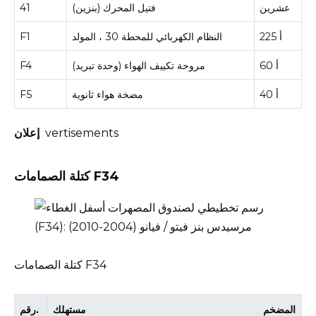
عشرين
فتيل المحرك (بنزين)
41
225 أ
النظام الكهربائي للمحطة 30 ، المولد
F1
60 أ
مروحة تكييف الهواء (وحدة تبريد)
F4
40 أ
مضخة هواء ثانوية
F5
vertisements
إعلان
كتلة الصمامات F34
كتلة الصمامات F34
المضخم
مستهلك
رقم.