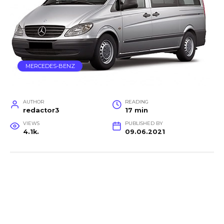
MERCEDES-BENZ
AUTHOR
READING
redactor3
17 min
VIEWS
PUBLISHED BY
4.1k.
09.06.2021