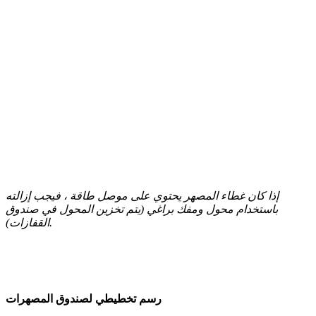
إذا كان غطاء المصهر يحتوي على موصل طاقة ، فيجب إزالته
باستخدام محول ومفك براغي (يتم تخزين المحول في صندوق
القفازات).
رسم تخطيطي لصندوق المصهرات