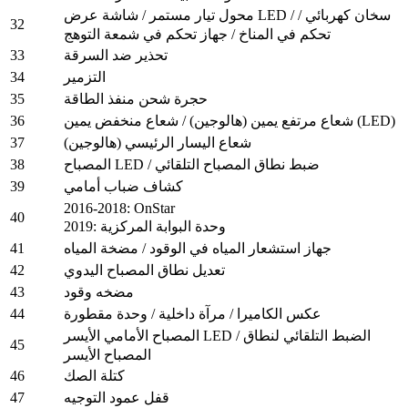
محول تيار مستمر / شاشة عرض LED / سخان كهربائي /
32
تحكم في المناخ / جهاز تحكم في شمعة التوهج
33
تحذير ضد السرقة
34
التزمير
35
حجرة شحن منفذ الطاقة
36
شعاع مرتفع يمين (هالوجين) / شعاع منخفض يمين (LED)
37
شعاع اليسار الرئيسي (هالوجين)
38
المصباح LED / ضبط نطاق المصباح التلقائي
39
كشاف ضباب أمامي
2016-2018: OnStar
40
2019: وحدة البوابة المركزية
41
جهاز استشعار المياه في الوقود / مضخة المياه
42
تعديل نطاق المصباح اليدوي
43
مضخه وقود
44
عكس الكاميرا / مرآة داخلية / وحدة مقطورة
المصباح الأمامي الأيسر LED / الضبط التلقائي لنطاق
45
المصباح الأيسر
46
كتلة الصك
47
قفل عمود التوجيه