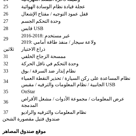
25
عجلة قيادة نظام الوسادة الهوائية
26
قفل عمود التوجيه / مفتاح الإشعال
27
وحدة التحكم الجسم
28
قابس USB
2016-2018: غير مستخدم
29
2019: ولاعة سيجار / منفذ طاقة أمامي
ذراع الاختيار
ثلاثين
31
ممسحة الزجاج الخلفي
32
وحدة التحكم في ناقل الحركة
33
نظام إنذار ضد السرقة / بوق
نظام المساعدة على ركن السيارة / تحذير النقطة العمياء
34
الجانبية / نظام المعلومات والترفيه / مقبس USB
35
OnStar
عرض المعلومات / مجموعة الأدوات / مشغل الأقراص
36
المدمجة
37
نظام المعلومات والترفيه والراديو
صندوق فتيل مقصورة الشحن
موقع صندوق المصاهر