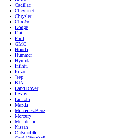
Cadillac
Chevrolet
Chrysler
Citroën
Dodge
Fiat
Ford
GMC
Honda
Hummer
Hyundai
Infiniti
Isuzu
Jeep
KIA
Land Rover
Lexus
Lincoln
Mazda
Mercedes-Benz
Mercury
Mitsubishi
Nissan
Oldsmobile