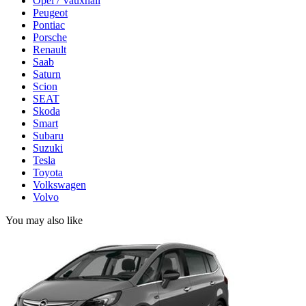
Opel / Vauxhall
Peugeot
Pontiac
Porsche
Renault
Saab
Saturn
Scion
SEAT
Skoda
Smart
Subaru
Suzuki
Tesla
Toyota
Volkswagen
Volvo
You may also like