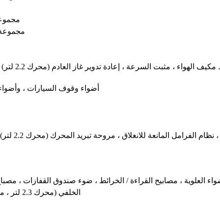
مجموعة
مجموعة ا
ناقل حركة أوتوماتي
أضواء وقوف السيارات ، وأضواء ا
واء العلوية ، مصابيح القراءة / الخرائط ، ضوء صندوق القفازات ، مصباح 
مسخن مستشعر HTR O2 الخلفي (محرك 2.3 لتر ، معايرة تلقائية)