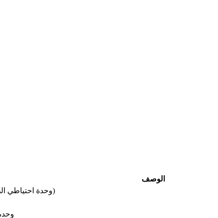
الوصف
وسادة هوائية- DERM (وحدة احتياطي الطاقة التشخيصية)
وحدة 