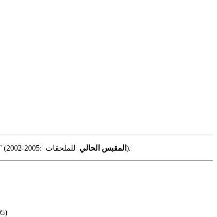
للملحقات).
المقبس الحالي
في صندوق مصهرات لوحة القيادة – انظر الصمامات “CIG” (ولاعة 