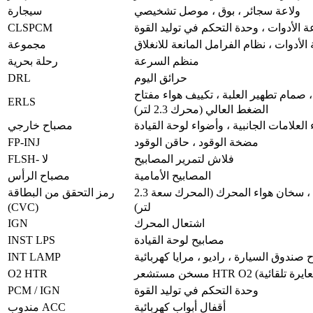
ولاعة سجائر ، بوق ، موصل تشخيصي
سيجارة
CLSPCM
 الأدوات ، وحدة التحكم في توليد القوة
لأدوات ، نظام الفرامل المانعة للانغلاق
مجموعة
منظم السرعة
رحلة بحرية
DRL
حرائق اليوم
كي ، قفل ناقل حركة ناقل الحركة ، ضاغط مكيف الهواء ، مثبت السرعة ، إعادة تدوير غاز العادم (محرك 2.2 لتر) ، صمام تطهير العلبة ، تكييف هواء مفتاح
ERLS
الضغط العالي (محرك 2.3 لتر)
لعلامات الجانبية ، وأضواء لوحة القيادة
مصباح خارجي
FP-INJ
مضخة الوقود ، حاقن الوقود
فلاش لتمرير المصابيح
FLSH- لا
المصابيح الأمامية
مصباح الرأس
التحكم في السخان / تكييف الهواء ، مزيل الضباب للنافذة الخلفية ، نظام الفرامل المانعة للانغلاق ، مروحة تبريد المحرك (محرك 2.2 لتر) ، سخان هواء المحرك (المحرك سعة 2.3
رمز التحقق من البطاقة
(CVC)
لتر)
IGN
اشتعال المحرك
INST LPS
مصابيح لوحة القيادة
INT LAMP
صندوق السيارة ، راديو ، مرايا كهربائية
O2 HTR
PCM / IGN
وحدة التحكم في توليد القوة
أقفال أبواب كهربائية
مندوب ACC