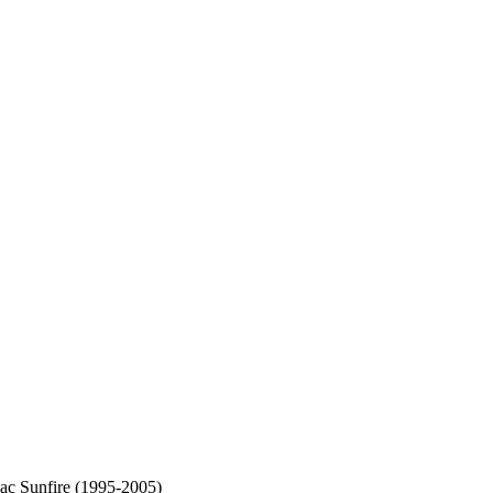
رسم تخطيطي للصمامات والمرحلات nfire (1995-2005