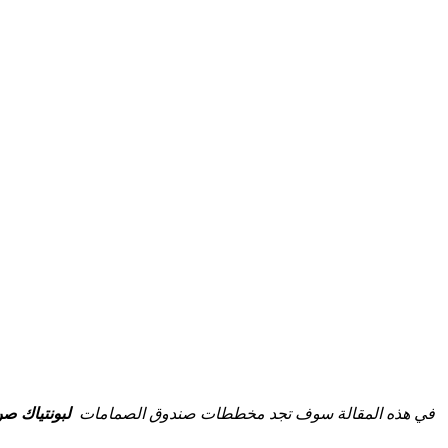
في هذه المقالة سوف تجد مخططات صندوق الصمامات
لبونتياك صن فاير 1995 ، 1996 ، 1997 ، 1998 ، 1999 ، 2000 