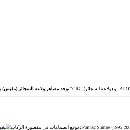
السجائر) و “APO” (2002-2005:
توجد مصاهر ولاعة السجائر (مقبس) بو
يقع صندوق المصهرات على الجانب الأيسر من لوحة القيادة خلف الغطاء.