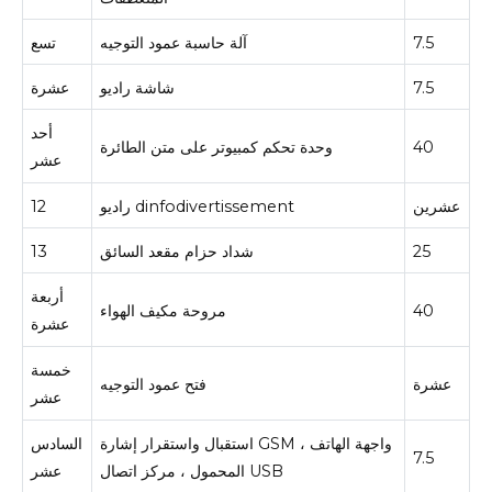
7.5
آلة حاسبة عمود التوجيه
تسع
7.5
شاشة راديو
عشرة
أحد
40
وحدة تحكم كمبيوتر على متن الطائرة
عشر
عشرين
راديو dinfodivertissement
12
25
شداد حزام مقعد السائق
13
أربعة
40
مروحة مكيف الهواء
عشرة
خمسة
عشرة
فتح عمود التوجيه
عشر
استقبال واستقرار إشارة GSM ، واجهة الهاتف
السادس
7.5
المحمول ، مركز اتصال USB
عشر