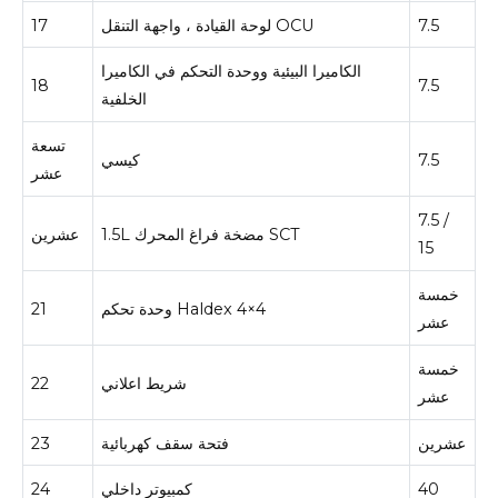
7.5
لوحة القيادة ، واجهة التنقل OCU
17
الكاميرا البيئية ووحدة التحكم في الكاميرا
18
7.5
الخلفية
تسعة
7.5
كيسي
عشر
7.5 /
1.5L مضخة فراغ المحرك SCT
عشرين
15
خمسة
وحدة تحكم Haldex 4×4
21
عشر
خمسة
شريط اعلاني
22
عشر
عشرين
فتحة سقف كهربائية
23
40
كمبيوتر داخلي
24