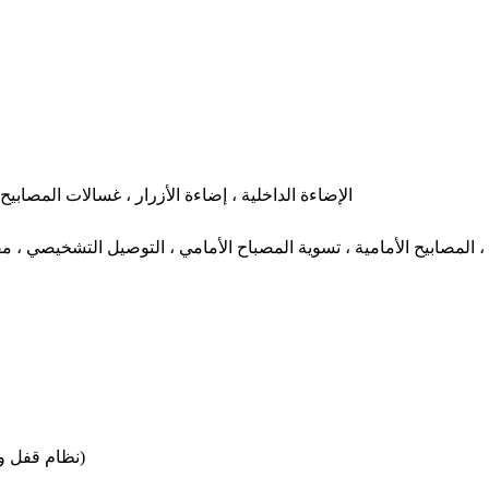
الإضاءة الداخلية ، إضاءة الأزرار ، غسالات المصابيح ا
، المصابيح الأمامية ، تسوية المصباح الأمامي ، التوصيل التشخيصي ، م
قفل عمود التوجيه الكهربائي ، Kessy (نظام قفل وبدء بدون مفتاح)