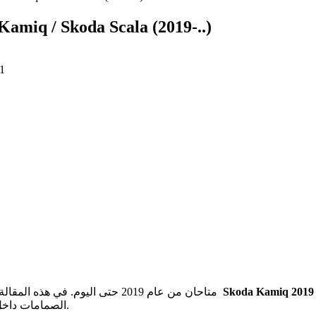
رسم تخطيطي للصما Skoda Kamiq / Skoda Scala (2019-..)
1
في هذه المقالة ، ستجد مخططات صندوق الصمامات لـ
Skoda Kamiq و Skoda Scala متاحان من عام 2019 حتى اليوم.
الصمامات داخل السيارة ، ومعرفة المزيد حول تخصيص كل فتيل (ترتيب الصمامات).