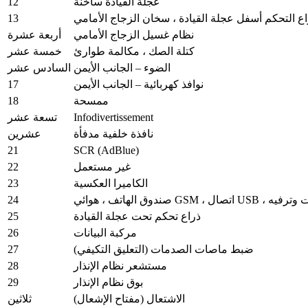
12
عجلة القيادة ساخنة
13
 التحكم أسفل عجلة القيادة ، سخان الزجاج الأمامي
نظام غسيل الزجاج الأمامي
أربعة عشرة
كتلة الصك ، مكالمة طوارئ
خمسة عشر
الضوء – الجانب الأيمن
السادس عشر
17
نوافذ كهربائية – الجانب الأيمن
18
ممسحة
Infodivertissement
تسعة عشر
نافذة خلفية مدفأة
عشرين
21
SCR (AdBlue)
22
غير مستعمل
23
الكاميرا العكسية
24
صندوق الهاتف ، هوائي G
25
ذراع تحكم تحت عجلة القيادة
26
مركبة البيانات
27
ضبط ماصات الصدمات (التعليق التكيفي)
28
مستشعر نظام الإنذار
29
بوق نظام الإنذار
الاشتعال (مفتاح الإشعال)
ثلاثين