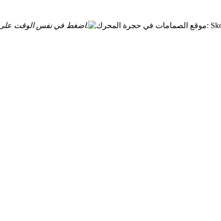
اضغط في نفس الوقت على أزرار القفل الموجودة على غطاء صندوق المصاهر وقم بإزالة الغطاء.