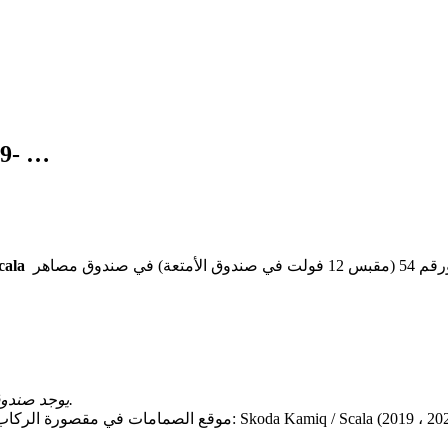
2019- …
(ولاعة السجائر الأمامية / مقبس 12 فولت) ورقم 54 (مقبس 12 فولت في صندوق الأمتعة) في صندوق مصاهر
amiq و Skoda Scala
يوجد صندوق المصاهر خلف حجرة التخزين على جانب السائق من لوحة العدادات.