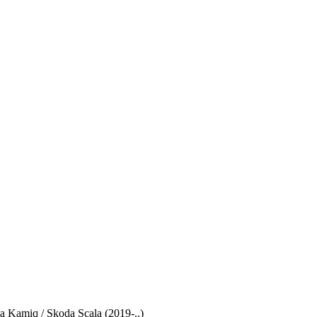
رسم تخطيطي للصمامات Skoda Kamiq / Skoda Scala (2019-..)