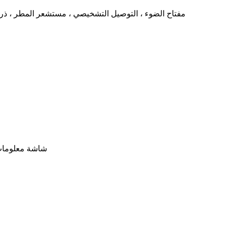
مفتاح الضوء ، التوصيل التشخيصي ، مستشعر المطر ، ذراع
SM ، اتصال USB ، شاشة معلومات وترفيه